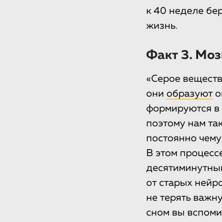
к 40 неделе бер
жизнь.
Факт 3. Мо
«Серое веществ
они
образуют
о
формируются в 
поэтому нам та
постоянно чему
В этом процесс
десятиминутный
от старых нейр
не терять важн
сном вы вспоми