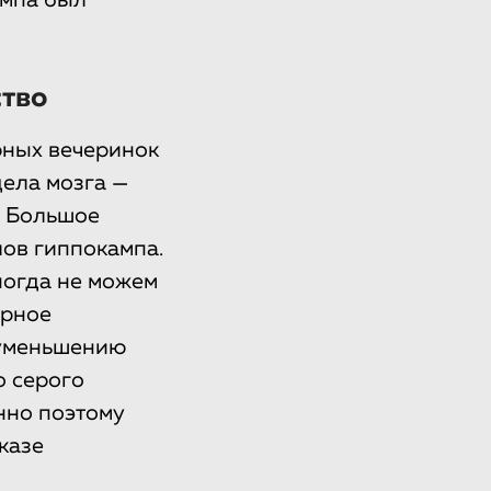
тво
рных вечеринок
дела мозга —
. Большое
ов гиппокампа.
ногда не можем
ерное
 уменьшению
о серого
нно поэтому
казе