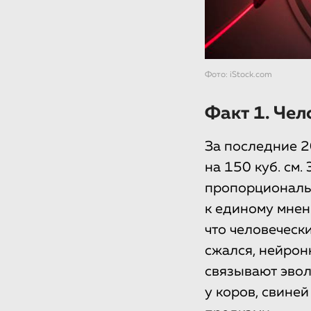
Фото: iStock.com
Факт 1. Чел
За последние 2
на 150 куб. см.
пропорциональн
к единому мнен
что человечески
сжался, нейрон
связывают эво
у коров, свине