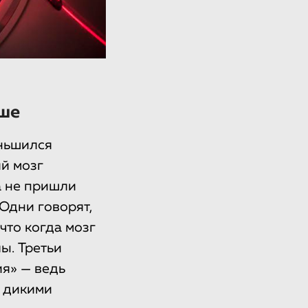
ьше
еньшился
ий мозг
а не пришли
Одни говорят,
что когда мозг
ы. Третьи
я» — ведь
х дикими