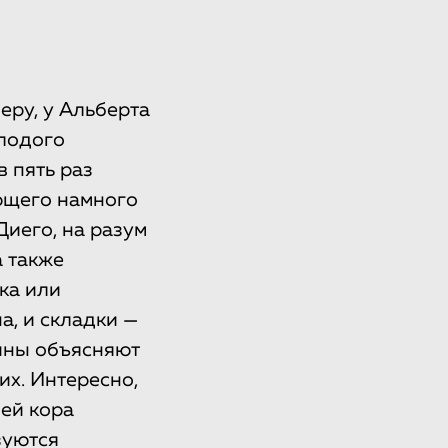
еру, у Альберта
олодого
в пять раз
ающего намного
иего, на разум
а также
ка или
а, и складки —
лины объясняют
х. Интересно,
дей кора
зуются