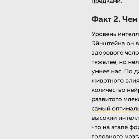
предками.
Факт 2. Чем
Уровень интелле
Эйнштейна он в
здорового челов
тяжелее, но не
умнее нас. По 
животного влия
количество ней
развитого млек
самый оптимал
высокий интелл
что на этапе фо
головного мозг