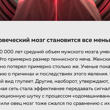
овеческий мозг становится все мен
0 000 лет средний объем мужского мозга ум
 Это примерно размер теннисного мяча. Женск
о потерял примерно столько же. Ученые пок
ию о причинах и последствиях этого явления. 
й вид глупеет. Другие, наоборот, утверждают, 
ная сеть стала эффективнее передавать сигнал
люционную шутку с процессом «одомашнивани
й или овец мозг тоже сжался по сравнению с и