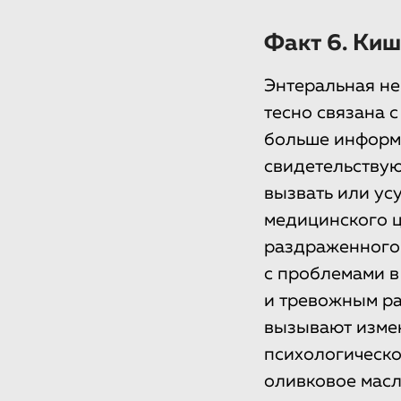
Факт 6. Киш
Энтеральная не
тесно связана 
больше информа
свидетельствую
вызвать или ус
медицинского ц
раздраженного 
с проблемами в
и тревожным ра
вызывают измен
психологическо
оливковое масл