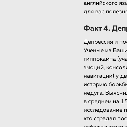
английского язы
для вас полезн
Факт 4. Деп
Депрессия и по
Ученые из Ваши
гиппокампа (уч
эмоций, консол
навигации) у д
историю борьбы
недуга. Выясни
в среднем на 1
исследование п
кто страдал пос
избежал этого 