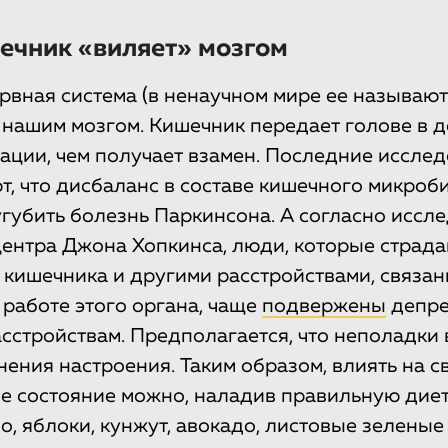
ечник «виляет» мозгом
рвная система (в ненаучном мире ее называют
с нашим мозгом. Кишечник передает голове в д
ции, чем получает взамен. Последние иссле
т, что дисбаланс в составе кишечного микроб
угубить болезнь Паркинсона. А согласно исс
ентра Джона Хопкинса, люди, которые страд
кишечника и другими расстройствами, связа
 работе этого органа, чаще
подвержены
депре
сстройствам. Предполагается, что неполадки 
ения настроения. Таким образом, влиять на с
е состояние можно, наладив правильную диету
о, яблоки, кунжут, авокадо, листовые зеленые