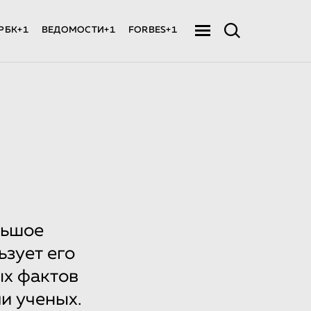
РБК+1
ВЕДОМОСТИ+1
FORBES+1
льшое
ьзует его
ых фактов
и ученых.