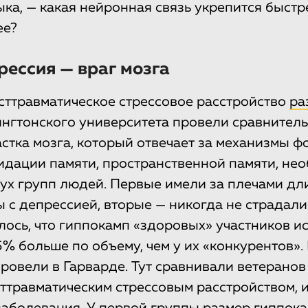
ка, — какая нейронная связь укрепится быстре
ее?
рессия — враг мозга
сттравматическое стрессовое расстройство
ра
нгтонского университета провели сравнител
астка мозга, который отвечает за механизмы 
идации памяти, пространственной памяти, не
вух групп людей. Первые имели за плечами д
 с депрессией, вторые — никогда не страдали 
лось, что гиппокамп «здоровых» участников и
5% больше по объему, чем у их «конкурентов»
ровели в Гарварде. Тут сравнивали ветеранов 
ттравматическим стрессовым расстройством, и 
заболевания. У первой группы размер гиппок