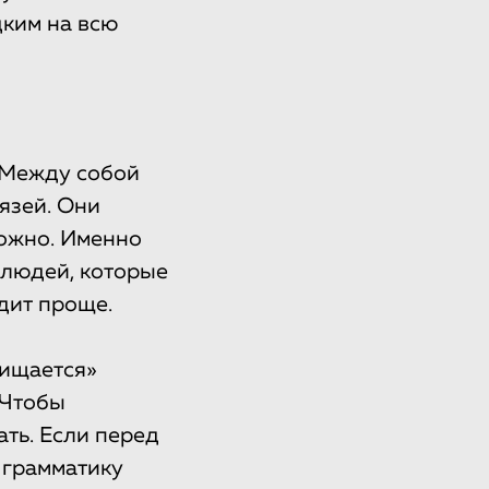
дким на всю
 Между собой
язей. Они
ложно. Именно
 людей, которые
дит проще.
чищается»
 Чтобы
ть. Если перед
 грамматику