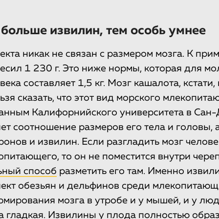
 больше извилин, тем особь умнее
кта никак не связан с размером мозга. К прим
есил 1 230 г. Это ниже нормы, которая для м
ека составляет 1,5 кг. Мозг кашалота, кстати, 
льзя сказать, что этот вид морского млекопит
данным Калифорнийского университета в Сан-Д
ет соотношение размеров его тела и головы, 
ронов и извилин. Если разгладить мозг челове
опитающего, то он не поместится внутри череп
ьный способ
разметить его там. Именно изви
ект обезьян и дельфинов среди млекопитающи
рмирования мозга в утробе и у мышей, и у лю
а гладкая. Извилины у плода полностью обра