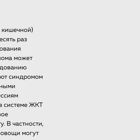
 кишечной)
есять раз
дования
иома может
ледованию
ают синдромом
нными
ссиям
в системе ЖКТ
вое
. В частности,
 овощи могут