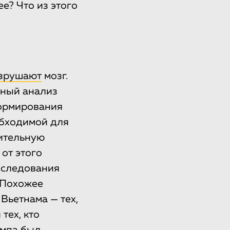
е? Что из этого
зрушают
мозг.
ьный анализ
формирования
обходимой для
лительную
от этого
сследования
. Похожее
Вьетнама — тех,
тех, кто
ампа был