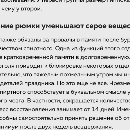
 чему у второй.
шние рюмки уменьшают серое вещес
также обязаны за провалы в памяти после бу
чеством спиртного. Одна из функций этого от
е кратковременной памяти в долговременную
оголя
приводит
к блокировке некоторых отдел
вительно, что тяжелым похмельным утром мы и
 деталей праздника. Но это еще не все. Чрезм
пиртного способствует в буквальном смысле
го мозга. В частности, сокращается количеств
есс восстановления занимает от 14 дней. Име
собны самостоятельно принять решение об от
инимум после двух недель воздержания.