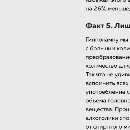
на 26% меньше,
Факт 5. Ли
Гиппокампу мы 
с большим коли
преобразовани
количество алк
Так что не уди
вспомнить всех
употребление с
объема головно
вещества. Проц
алкоголики спо
от спиртного м