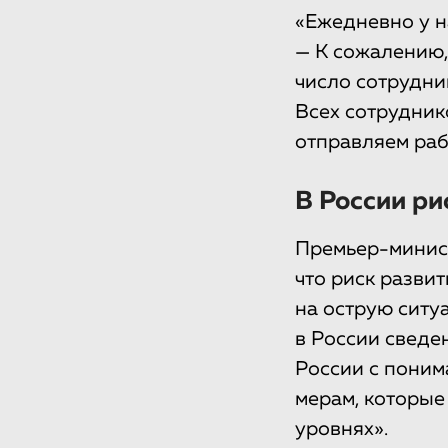
«Ежедневно у на
— К сожалению,
число сотрудни
Всех сотрудник
отправляем раб
В России р
Премьер-минист
что риск разви
на острую ситу
в России сведе
России с поним
мерам, которые
уровнях».