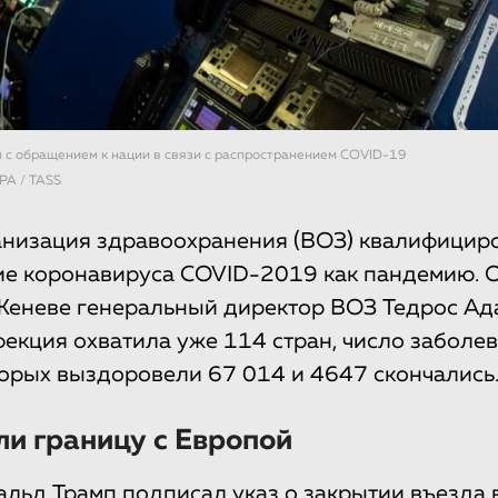
с обращением к нации в связи с распространением COVID-19
EPA / TASS
анизация здравоохранения (ВОЗ) квалифицир
е коронавируса COVID-2019 как пандемию. О
Женеве генеральный директор ВОЗ Тедрос Ад
фекция охватила уже 114 стран, число заболе
торых выздоровели 67 014 и 4647 скончались
и границу с Европой
льд Трамп подписал указ о закрытии въезда 