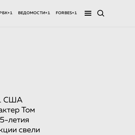
РБК+1
ВЕДОМОСТИ+1
FORBES+1
й. США
актер Том
75-летия
кции свели