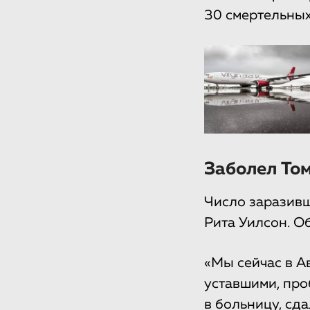
30 смертельных
Заболел Том
Число заразивш
Рита Уилсон. О
«Мы сейчас в А
уставшими, про
в больницу, сд