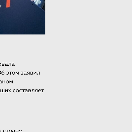
овала
б этом заявил
аном
вших составляет
.
в страну