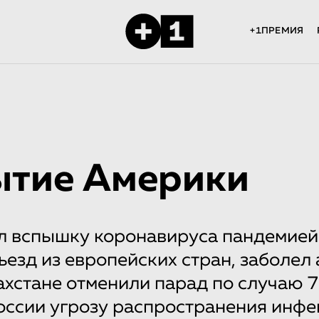
+1ПРЕМИЯ
ытие Америки
л вспышку коронавируса пандемие
ъезд из европейских стран, заболел 
захстане отменили парад по случаю 
оссии угрозу распространения инфе