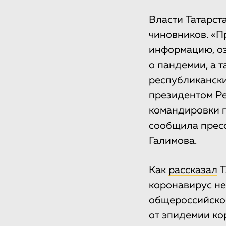
Власти Татарст
чиновников. «П
информацию, о
о пандемии, а 
республикански
президентом Ре
командировки п
сообщила пресс
Галимова.
Как
рассказал
Т
коронавирус не
общероссийское
от эпидемии ко