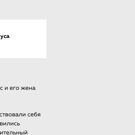
руса
с и его жена
ствовали себя
авились
жительный