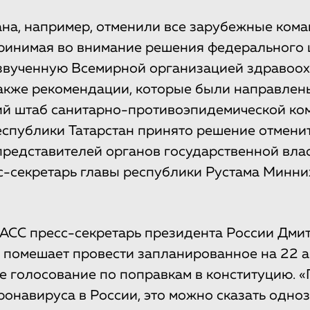
ана, например, отменили все зарубежные ком
ринимая во внимание решения федерального 
звученную Всемирной организацией здравоо
также рекомендации, которые были направлен
й штаб санитарно-противоэпидемической ком
спублики Татарстан принято решение отмени
редставителей органов государственной влас
-секретарь главы республики Рустама Минн
АСС пресс-секретарь президента России Дмит
 помешает провести запланированное на 22 
 голосование по поправкам в конституцию. «
ронавируса в России, это можно сказать одно