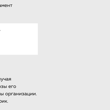
амент
у
лучая
зы его
ы организации.
ик.