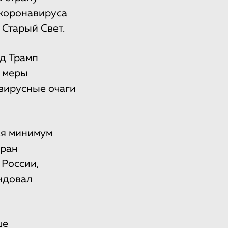
 коронавируса
Старый Свет.
ьд Трамп
е меры
вирусные очаги
тся минимум
тран
 России,
ндовал
ше