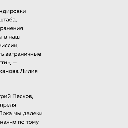
андировки
штаба,
хранения
ы в наш
иссии,
ть заграничные
ти», —
иханова Лилия
рий Песков,
апреля
Пока мы далеки
значно по тому