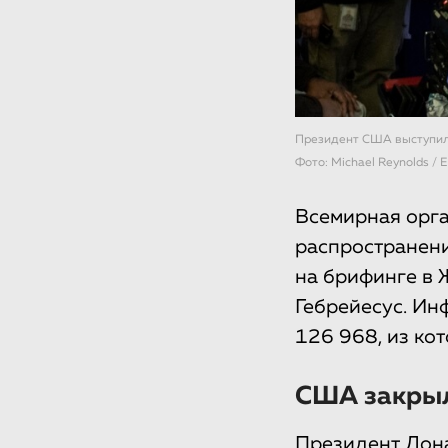
Президент США выступил 
Фото: Michael Reynolds / 
Всемирная орг
распространени
на брифинге в 
Гебрейесус. Ин
126 968, из ко
США закрыл
Президент Дона