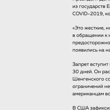
из государств 
COVID-2019, ко
«Это жесткие, 
в обращении к 
предосторожнос
появились на н
Запрет вступит 
30 дней. Он ра
Шенгенского со
ограничений не
американцам во
В США зафикси