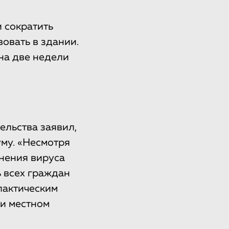
 сократить
овать в здании.
на две недели
льства заявил,
уму. «Несмотря
нения вируса
ь всех граждан
лактическим
и местном