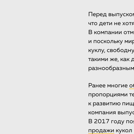
Перед выпуском
что дети не хо
В компании отм
и поскольку ми
куклу, свободн
такими же, как 
разнообразными
Ранее многие
о
пропорциями те
к развитию пищ
компания выпус
В 2017 году по
продажи
кукол 