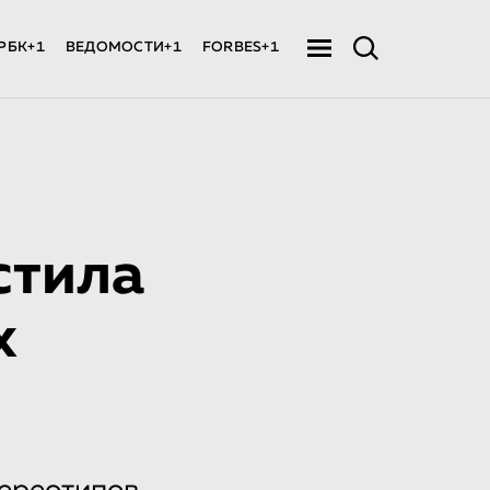
РБК+1
ВЕДОМОСТИ+1
FORBES+1
стила
х