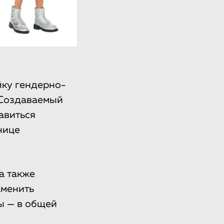
йку гендерно-
 «Создаваемый
авиться
нице
а также
аменить
ы — в общей