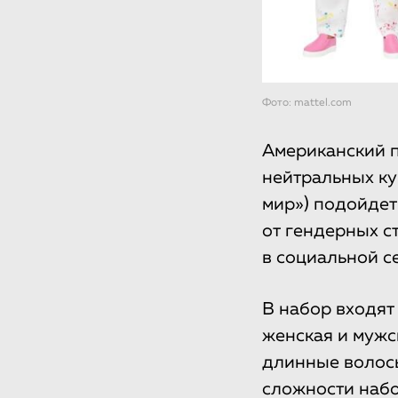
Фото: mattel.com
Американский п
нейтральных ку
мир») подойдет
от гендерных с
в социальной се
В набор входят 
женская и мужс
длинные волосы
сложности наб