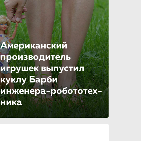
Американский
производитель
игрушек выпустил
куклу Барби
инженера-робо­то­тех­
ни­ка