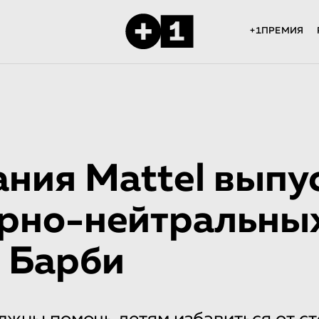
+1ПРЕМИЯ
ния Mattel выпу
рно-ней­траль­ны
 Барби