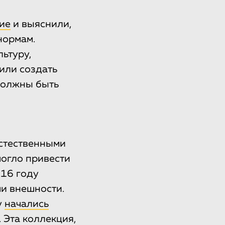
ие
и выяснили,
нормам.
ьтуру,
или создать
 должны быть
естественными
могло привести
016 году
ми внешности.
у
начались
 Эта коллекция,