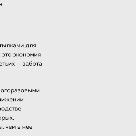
я
утылками для
х это экономия
ретьих — забота
многоразовыми
снижении
водстве
орых,
, чем в нее