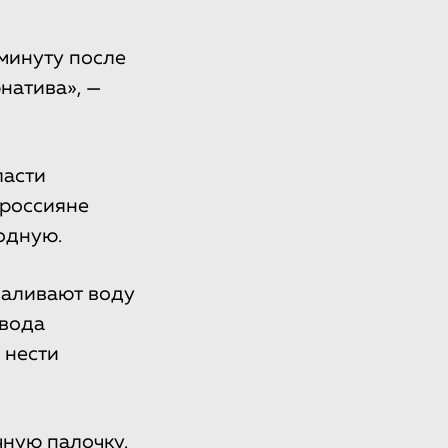
минуту после
натива», —
ласти
 россияне
одную.
наливают воду
 вода
 нести
чную палочку.