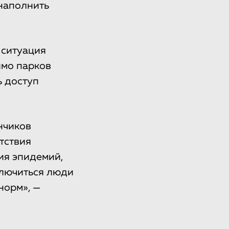
 наполнить
 ситуация
имо парков
ь доступ
нчиков
тствия
ия эпидемий,
ключиться люди
норм», —