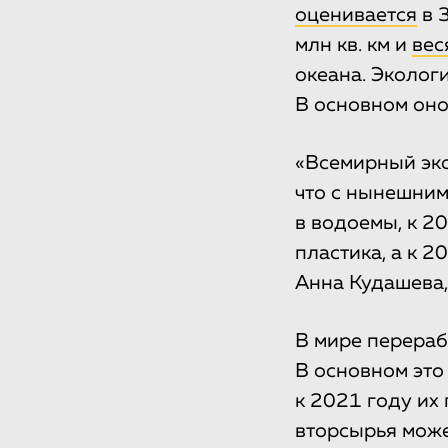
оценивается
в 
млн кв. км и
вес
океана. Эколог
В основном он
«Всемирный эк
что с нынешним
в водоемы, к 2
пластика, а к 
Анна Кудашева,
В мире перераб
В основном это
к 2021 году их
вторсырья може