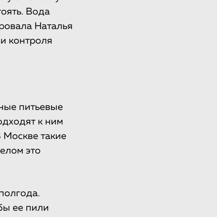
тоять. Вода
ировала Наталья
ии контроля
чные питьевые
одходят к ним
В Москве такие
целом это
полгода.
бы ее пили