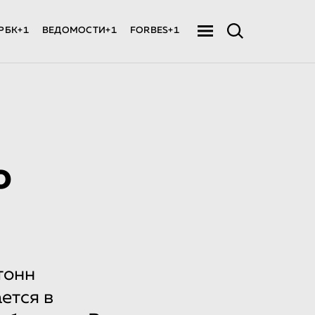
РБК+1
ВЕДОМОСТИ+1
FORBES+1
ю
тонн
ется в