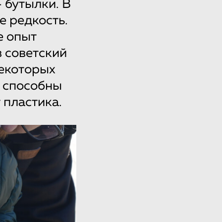
 бутылки. В
е редкость.
е опыт
в советский
некоторых
, способны
 пластика.