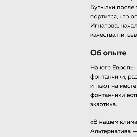
Бутылки после з
портится, что 
Игнатова, нача
качества питье
Об опыте
На юге Европы 
фонтанчики, ра
и пьют на мест
фонтанчики есть
экзотика.
«В нашем клима
Альтернатива —