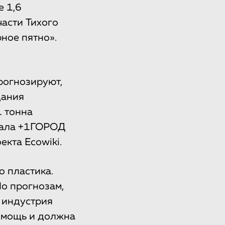
 1,6
части Тихого
ное пятно».
рогнозируют,
дания
1 тонна
азала +1ГОРОД
кта Ecowiki.
 пластика.
По прогнозам,
 индустрия
помощь и должна