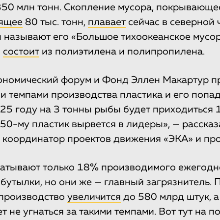
350 млн тонн. Скопление мусора, покрывающее
ящее
80 тыс. тонн,
плавает
сейчас в северной 
и называют его «Большое тихоокеанское мусор
о
состоит
из полиэтилена и полипропилена.
ономический форум и Фонд Эллен Макартур п
и темпами производства пластика и его попа
025 году на 3 тонны рыбы будет приходиться 
2050-му пластик вырвется в лидеры», — расск
 координатор проектов движения «ЭКА» и прое
атывают только 18% производимого ежегодно
 бутылки, но они же — главный загрязнитель. 
 производство
увеличится
до 580 млрд штук, а
т не угнаться за такими темпами. Вот тут на 