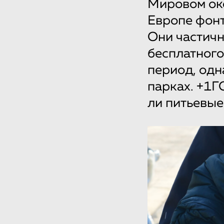
Мировом оке
Европе фонт
Они частич
бесплатного
период, одн
парках. +1Г
ли питьевые