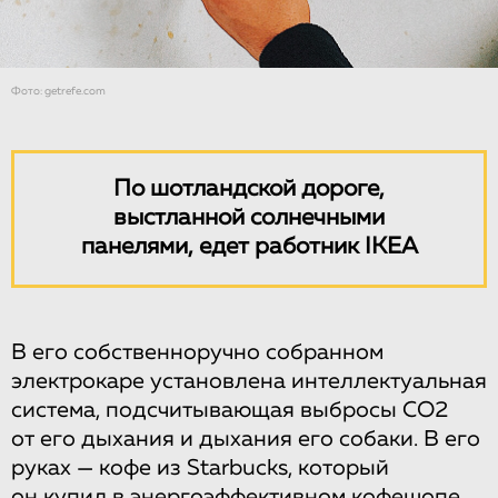
Фото: getrefe.com
По шотландской дороге,
выстланной солнечными
панелями, едет работник IKEA
В его собственноручно собранном
электрокаре установлена интеллектуальная
система, подсчитывающая выбросы CO2
от его дыхания и дыхания его собаки. В его
руках — кофе из Starbucks, который
он купил в энергоэффективном кофешопе.