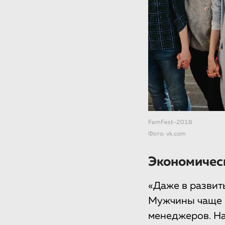
FemFest-2018
Фото: vk.com
Экономичес
«Даже в развит
Мужчины чаще н
менеджеров. Н