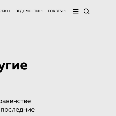
РБК+1
ВЕДОМОСТИ+1
FORBES+1
угие
равенстве
 последние