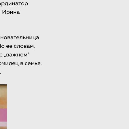
оординатор
я Ирина
основательница
о ее словам,
е „важном“
милец в семье.
.