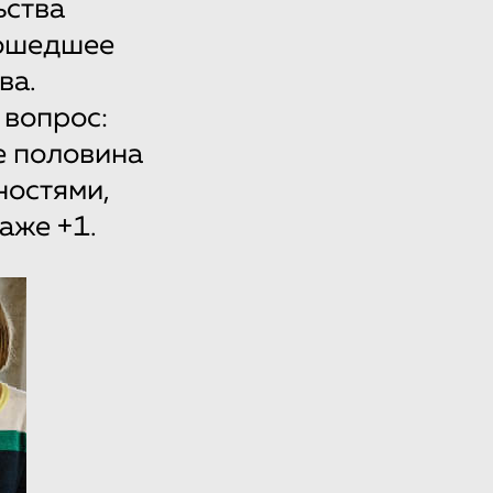
ьства
зошедшее
ва.
 вопрос:
е половина
ностями,
аже +1.