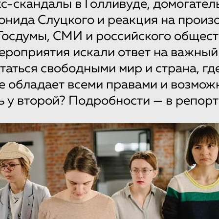
кс-скандалы в Голливуде, домогател
онида Слуцкого и реакция на прои
Госдумы, СМИ и российского общест
ероприятия искали ответ на важный
итаться свободными мир и страна, гд
е обладает всеми правами и возмож
ь у второй? Подробности — в репорт