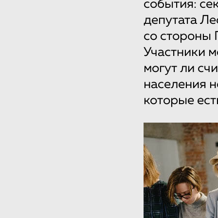
события: се
депутата Ле
со стороны 
Участники м
могут ли сч
населения н
которые ест