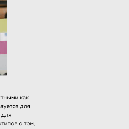
стными как
зуется для
 для
типов о том,