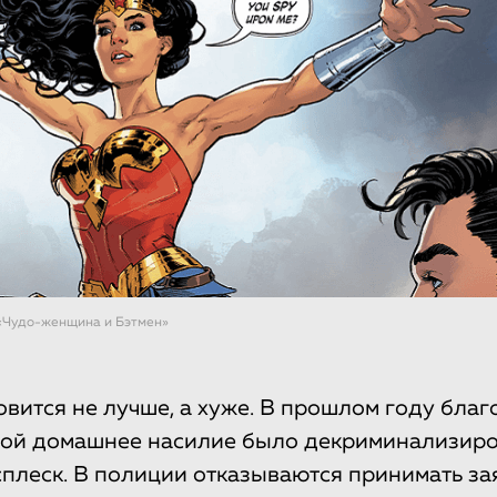
«Чудо-женщина и Бэтмен»
овится не лучше, а хуже. В прошлом году бла
ой домашнее насилие было декриминализиро
сплеск. В полиции отказываются принимать з