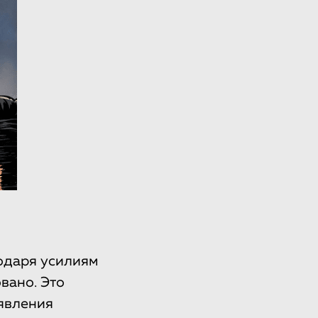
годаря усилиям
вано. Это
аявления