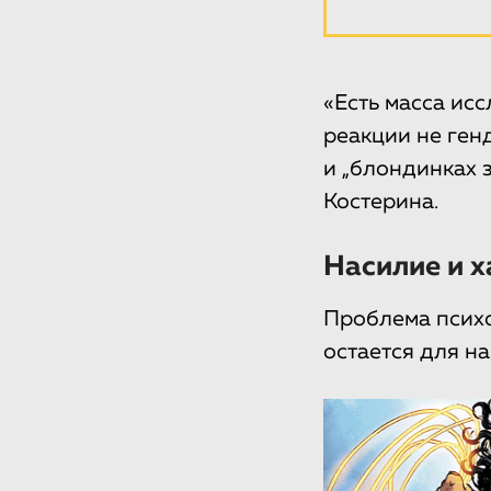
«Есть масса исс
реакции не ген
и „блондинках 
Костерина.
Насилие и х
Проблема психо
остается для н