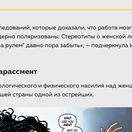
ледований, которые доказали, что работа мозг
дерно поляризованы. Стереотипы о женской л
за рулем“ давно пора забыть», — подчеркнула
арассмент
логического и физического насилия над же
ашей страны одной из острейших.