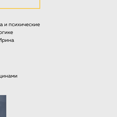
а и психические
огике
 Ирина
нщинами