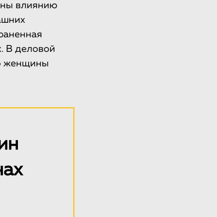
ены влиянию
ашних
траненная
. В деловой
то женщины
ин
нах