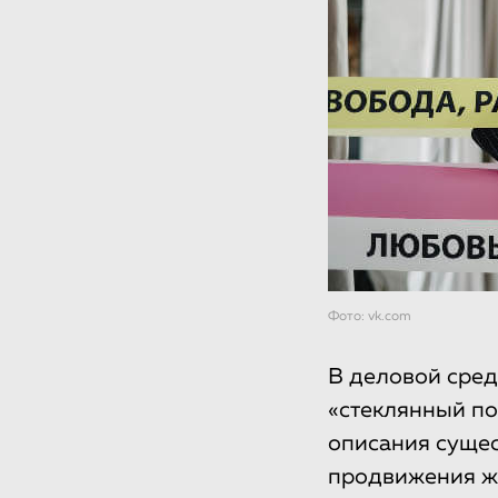
Фото: vk.com
В деловой сред
«стеклянный по
описания суще
продвижения же