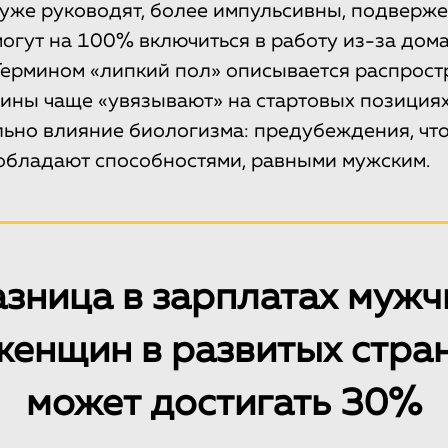
хуже руководят, более импульсивны, подверж
могут на 100% включиться в работу из-за дом
Термином «липкий пол» описывается распрос
ины чаще «увязывают» на стартовых позициях
льно влияние биологизма: предубеждения, ч
обладают способностями, равными мужским.
азница в зарплатах мужч
женщин в развитых стра
может достигать 30%