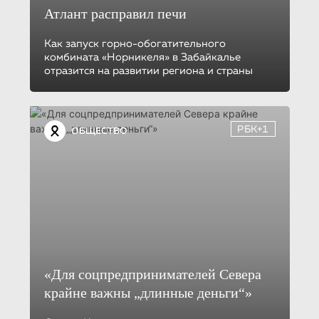
Атлант расправил печи
Как запуск горно-обогатительного
комбината «Норникеля» в Забайкалье
отразится на развитии региона и страны
РБК+1
ОБЩЕСТВО
«Для соцпредприни­ма­те­лей Cевера
крайне важны „длинные деньги“»