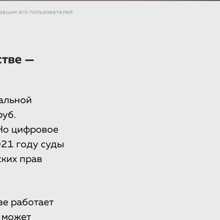
авших его пользователей
стве —
альной
руб.
 Но цифровое
021 году суды
ских прав
ве работает
о может