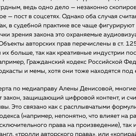
урдным, ведь одно дело — незаконно скопиров
ое — пост в соцсетях. Однако оба случая счит
ак, в судебной практике все чаще фигурируют
точки зрения закона это охраняемые аудиовиз
Объекты авторских прав перечислены в ст. 12
и их больше, так как креативные индустрии по
апример, Гражданский кодекс Российской Фе
одкасты и мемы, хотя они тоже находятся под 
ерта по медиаправу Алены Денисовой, многи
закон, защищающий цифровой контент, и счи
вы. Это связано как с расплывчатыми формул
одекса (например, непонятно, что влияет на 
сключительного права на произведение), так 
s (англ. «тролли авторского права», или «копир