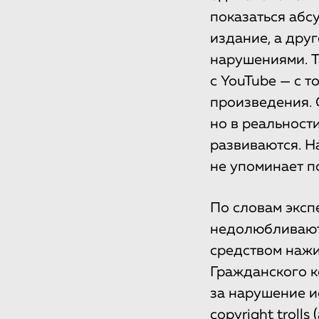
показаться абс
издание, а друг
нарушениями. Т
с YouTube — с 
произведения. 
но в реальност
развиваются. Н
не упоминает п
По словам эксп
недолюбливают 
средством нажи
Гражданского к
за нарушение и
copyright troll