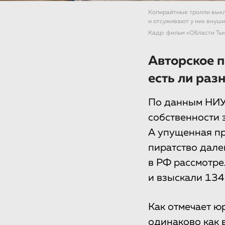
Копирайтные тролли выкл
и отсуживают у них внуш
Кадр: фильм «Области Ть
Авторское п
есть ли раз
По данным НИУ 
собственности 
А упущенная пр
пиратство далек
в РФ рассмотре
и взыскали 134
Как отмечает ю
одинаково как в