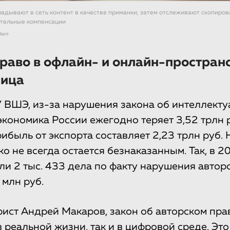
адывают в сеть контент в качестве приманки, затем отслеживают скопиров
ительные компенсации
мы»
раво в офлайн- и онлайн-простран
ница
ВШЭ, из-за нарушения закона об интеллекту
экономика России ежегодно теряет 3,52 трлн 
ибыль от экспорта составляет 2,23 трлн руб.
о не всегда остается безнаказанным. Так, в 2
ли 2 тыс. 433 дела по факту нарушения автор
 млн руб.
рист Андрей Макаров, закон об авторском пра
 реальной жизни, так и в цифровой среде. Эт