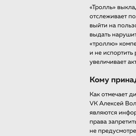
«Тролль» выклад
отслеживает по
выйти на польз
выдать наруши
«троллю» компе
и не испортить
увеличивает акти
Кому принад
Как отмечает д
VK Алексей Вол
являются инфор
права запретит
не предусмотре