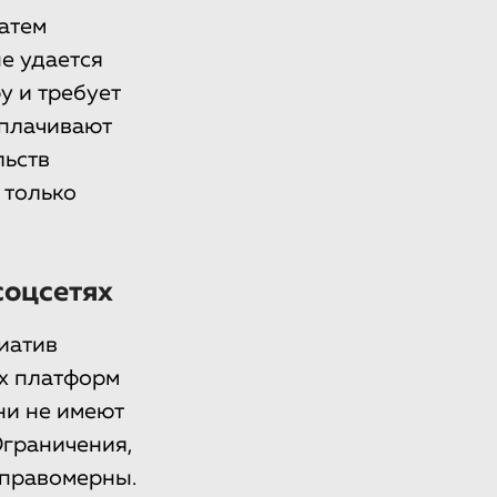
затем
е удается
у и требует
ыплачивают
льств
 только
соцсетях
иатив
их платформ
ни не имеют
Ограничения,
еправомерны.