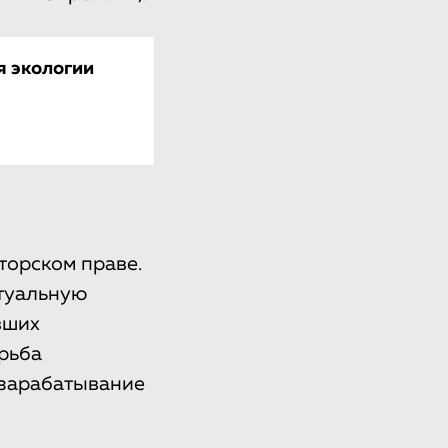
я экологии
торском праве.
ктуальную
вших
рьба
 зарабатывание