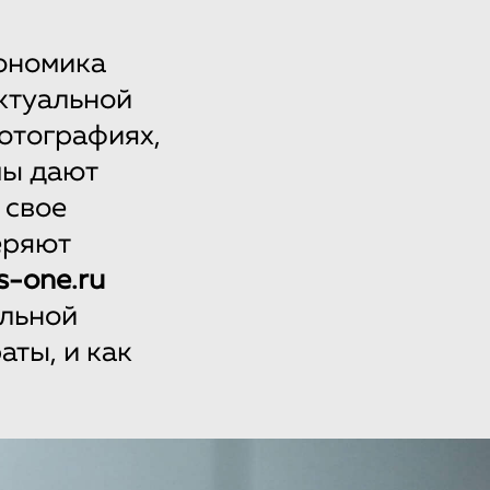
кономика
ектуальной
фотографиях,
мы дают
 свое
еряют
s-one.ru
альной
ты, и как