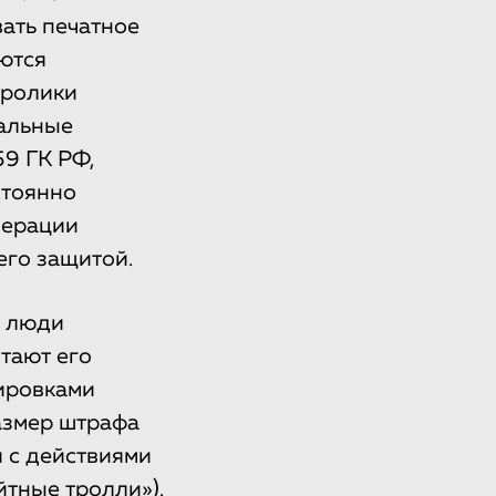
ать печатное
аются
 ролики
уальные
59 ГК РФ,
стоянно
дерации
его защитой.
е люди
тают его
ировками
размер штрафа
и с действиями
айтные тролли»).