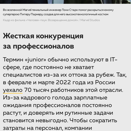
Во вселенной Marvel гениальный инженер Тони Старк помог раскрыться юному
супергерою Питеру Паркеру, создав для него высокотехнологичный костюм
Кадр из фильма «Человек-паук: Возвращение домой» / Marvel Studios
Жесткая конкуренция
за профессионалов
Термин «junior» обычно используют в IT-
сфере, где постоянно не хватает
специалистов из-за их оттока за рубеж. Так,
в феврале и марте 2022 года из России
уехало
70 тысяч работников этой отрасли.
Из-за кадрового голода зарплатные
ожидания профессионалов постоянно
растут, и доверять им рутинные задачи
становится невыгодно. Чтобы сократить
затраты на персонал, компании