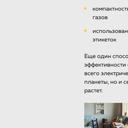
компактност
газов
использован
этикеток
Еще один спосо
эффективности 
всего электрич
планеты, но и 
растет.