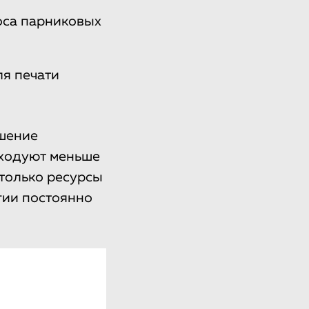
оса парниковых
ля печати
ышение
сходуют меньше
 только ресурсы
гии постоянно