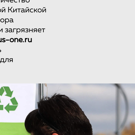
личество
ой Китайской
сора
и загрязняет
us-one.ru
ь
 для