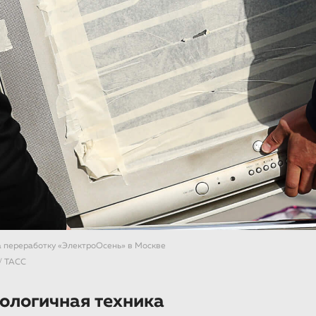
а переработку «ЭлектроОсень» в Москве
/ ТАСС
кологичная техника