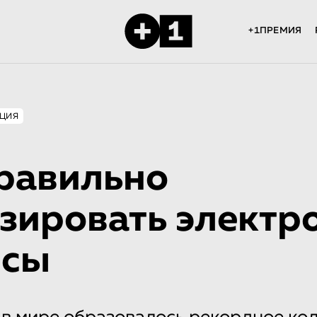
+1ПРЕМИЯ
ЦИЯ
равильно
зировать электр
йсы