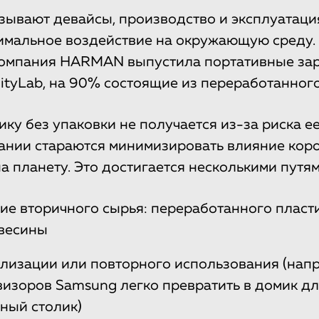
зывают девайсы, производство и эксплуатаци
имальное воздействие на окружающую среду.
компания HARMAN выпустила портативные за
nityLab, на 90% состоящие из переработанного
ику без упаковки не получается из-за риска е
ании стараются минимизировать влияние коро
а планету. Это достигается несколькими путям
ие вторичного сырья: переработанного пласти
весины
илизации или повторного использования (нап
визоров Samsung легко превратить в домик для
ный столик)