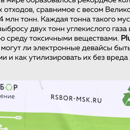
 в мире образовалось рекордное ко
 отходов, сравнимое с весом Велик
,4 млн тонн. Каждая тонна такого му
выбросу двух тонн углекислого газа 
 среду токсичными веществами.
Pl
 могут ли электронные девайсы быт
и и как утилизировать их без вреда