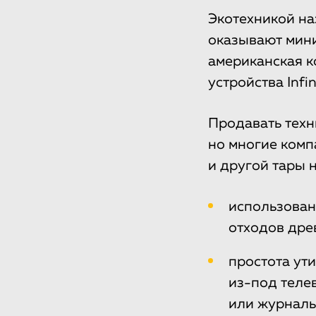
Экотехникой на
оказывают мин
американская 
устройства Infi
Продавать техн
но многие комп
и другой тары н
использован
отходов дре
простота ут
из-под теле
или журналь