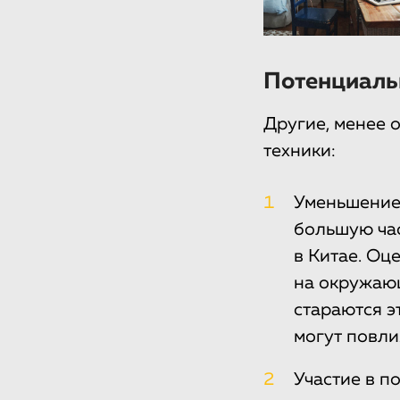
Потенциаль
Другие, менее 
техники:
1
Уменьшение 
большую час
в Китае. Оц
на окружаю
стараются э
могут повли
2
Участие в п