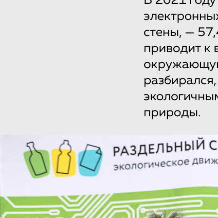
В 2021 году
электронных
стены, — 57
приводит к 
окружающую
разбирался,
экологичным
природы.