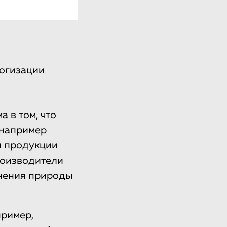
логизации
 в том, что
 например
и продукции
роизводители
знения природы
пример,