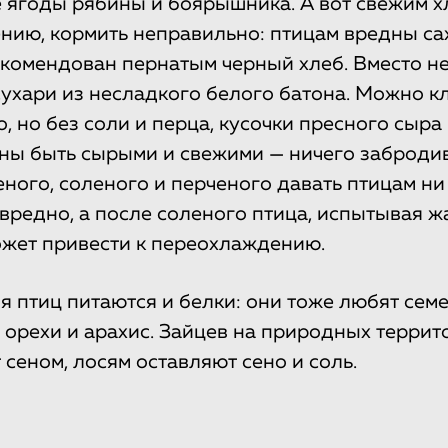
 ягоды рябины и боярышника. А вот свежим х
ию, кормить неправильно: птицам вредны са
комендован пернатым черный хлеб. Вместо не
ухари из несладкого белого батона. Можно к
, но без соли и перца, кусочки пресного сыра 
ны быть сырыми и свежими — ничего заброди
ного, соленого и перченого давать птицам ни
 вредно, а после соленого птица, испытывая ж
может привести к переохлаждению.
я птиц питаются и белки: они тоже любят сем
 орехи и арахис. Зайцев на природных террит
сеном, лосям оставляют сено и соль.