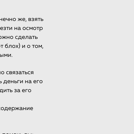
ечно же, взять
езти на осмотр
можно сделать
 блох) и о том,
ыми.
о связаться
 деньги на его
дить за его
 содержание