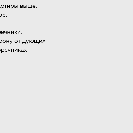
артиры выше,
ое.
ечники.
рону от дующих
воречниках