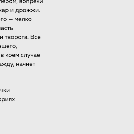
лебом, вопреки
хар и дрожжи.
го — мелко
ласть
и творога. Все
вшего,
 в коем случае
ажду, начнет
ечки
ориях