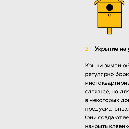
2
Укрытие на 
Кошки зимой об
регулярно борю
многоквартирны
сложнее, но дл
в некоторых до
предусматриваю
(они создают в
накрыть клеенк