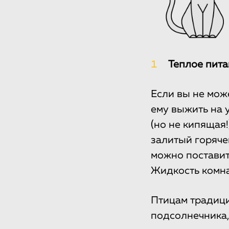
1
Теплое пита
Если вы не мож
ему выжить на у
(но не кипящая!
залитый горяче
можно поставить
Жидкость комна
Птицам традици
подсолнечника,