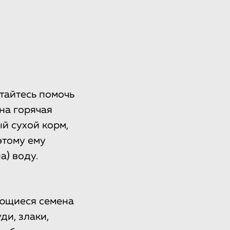
тайтесь помочь
на горячая
ый сухой корм,
этому ему
а) воду.
еющиеся семена
ди, злаки,