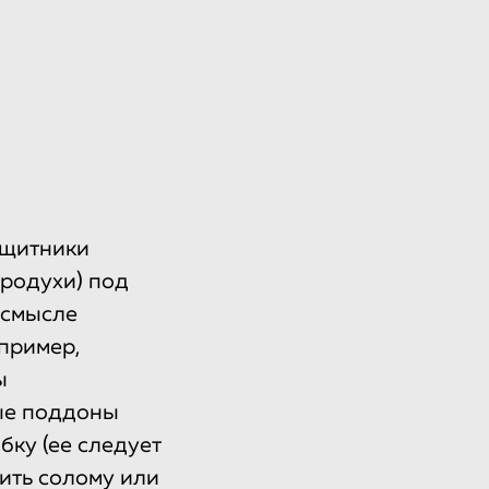
ащитники
продухи) под
 смысле
пример,
ы
ые поддоны
бку (ее следует
ить солому или