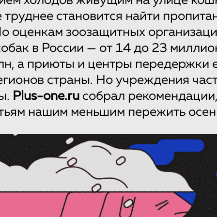
ием холодов живущим на улице кош
е труднее становится найти пропита
По оценкам зоозащитных организаци
обак в России — от 14 до 23 миллио
млн, а приюты и центры передержки е
регионов страны. Но учреждения час
ы.
Plus-one.ru
собрал рекомендации,
тьям нашим меньшим пережить осень