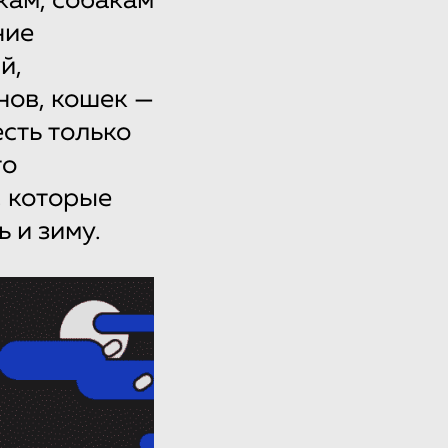
кам, собакам
ние
й,
нов, кошек —
сть только
то
 которые
 и зиму.