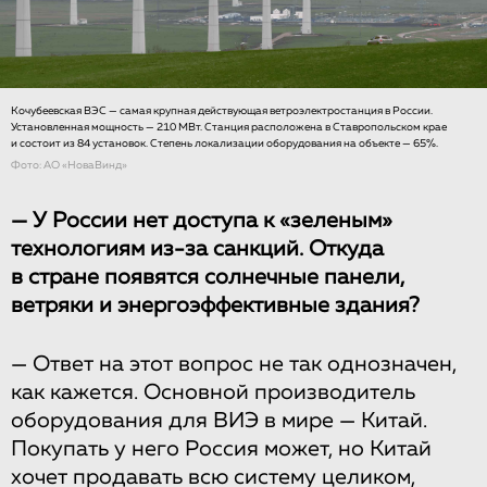
Кочубеевская ВЭС — самая крупная действующая ветроэлектростанция в России.
Установленная мощность — 210 МВт. Станция расположена в Ставропольском крае
и состоит из 84 установок. Степень локализации оборудования на объекте — 65%.
Фото: АО «НоваВинд»
— У России нет доступа к «зеленым»
технологиям из-за санкций. Откуда
в стране появятся солнечные панели,
ветряки и энергоэффективные здания?
— Ответ на этот вопрос не так однозначен,
как кажется. Основной производитель
оборудования для ВИЭ в мире — Китай.
Покупать у него Россия может, но Китай
хочет продавать всю систему целиком,