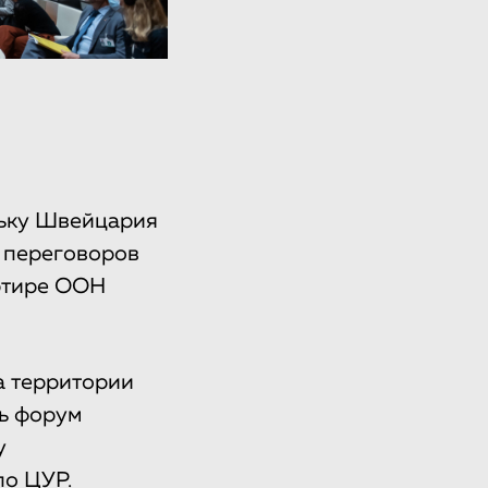
льку Швейцария
и переговоров
ртире ООН
а территории
ь форум
у
по ЦУР.