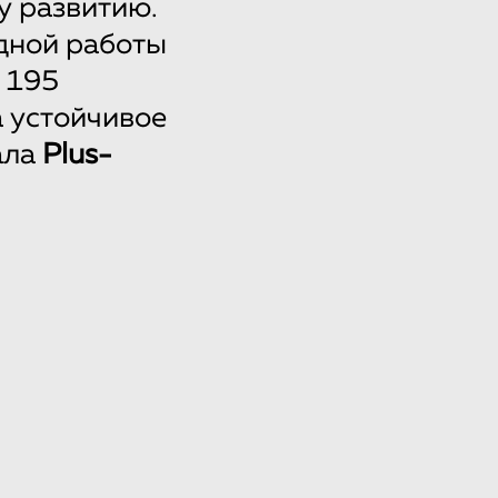
у развитию.
дной работы
 195
а устойчивое
ала
Plus-