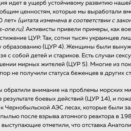
ия идет в ущерб устойчивому развитию нашей
 общим ценностям, которые мы выработали вм
0 лет»
(цитата изменена в соответствии с зак
s-one.ru)
. Активисты привели примеры, как во
стижение ЦУР. Так, сотни тысяч украинцев ли
му образованию (ЦУР 4). Женщины были выну
зя с собой детей и стариков. Есть случаи секс
шении мирных жителей (ЦУР 5). Многие из по
пор не получили статуса беженцев в других ст
ы обратили внимание на проблемы морских м
в результате боевых действий (ЦУР 14), и пож
к Чернобыльской АЭС лесах, которые были з
пылью после взрыва атомного реактора в 19
о, выступающие отметили, что отставка Анатол