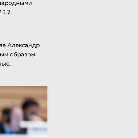
ународными
 17.
ве Александр
ным образом
ные,