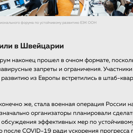
ионального форума по устойчивому развитию ЕЭК ООН
рили в Швейцарии
рум наконец прошел в очном формате, поско
навирусные запреты и ограничения. Участник
 развитию из Европы встретились в штаб-ква
 конечно же, стала военная операция России н
изначально организаторы планировали сделат
 обсуждения эффективных мер по устойчивом
 после COVID-19 ради ускорения прогресса 