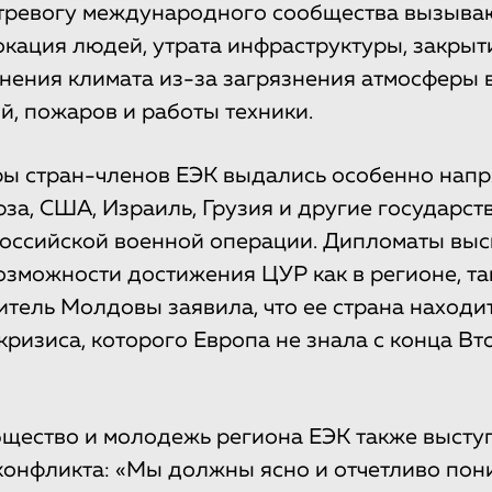
тревогу международного сообщества вызыва
окация людей, утрата инфраструктуры, закрыт
нения климата из-за загрязнения атмосферы в
й, пожаров и работы техники.
ы стран-членов ЕЭК выдались особенно нап
за, США, Израиль, Грузия и другие государст
оссийской военной операции. Дипломаты выс
озможности достижения ЦУР как в регионе, так
итель Молдовы заявила, что ее страна находит
кризиса, которого Европа не знала с конца В
щество и молодежь региона ЕЭК также высту
онфликта: «Мы должны ясно и отчетливо поним