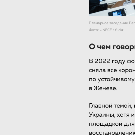
Пленарное заседание Рег
Фото: UNECE / flickr
О чем гово
В 2022 году фо
сняла все коро
по устойчивому
в Женеве.
Главной темой,
Украины, хотя 
площадкой для
восстановлению