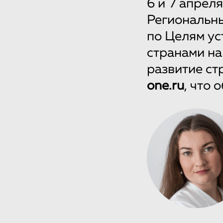
6 и 7 апрел
Региональн
по Целям ус
странами на
развитие ст
one.ru
, что