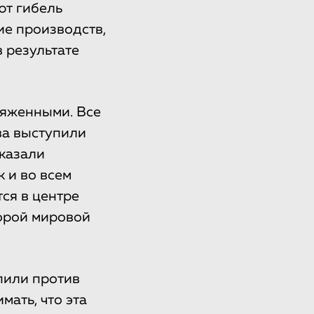
ют гибель
ие производств,
 результате
ряженными. Все
ва выступили
казали
 и во всем
ся в центре
торой мировой
пили против
ать, что эта