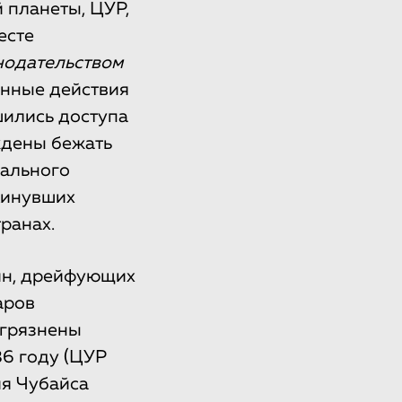
 планеты, ЦУР,
есте
онодательством
енные действия
шились доступа
ждены бежать
уального
кинувших
ранах.
ин, дрейфующих
аров
агрязнены
86 году (ЦУР
ия Чубайса