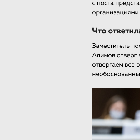
с поста предст
организациями 
Что ответил
Заместитель по
Алимов отверг 
отвергаем все 
необоснованные