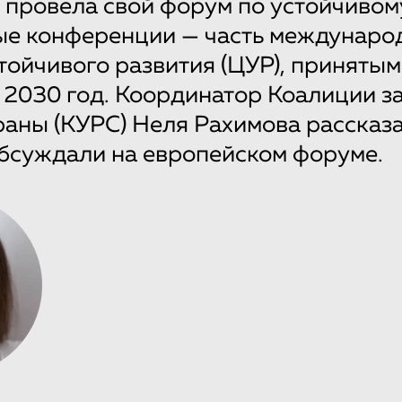
я провела свой форум по устойчивом
ые конференции — часть междунаро
тойчивого развития (ЦУР), принятым
 2030 год. Координатор Коалиции з
раны (КУРС) Неля Рахимова рассказ
 обсуждали на европейском форуме.