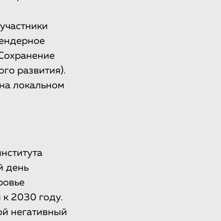
 участники
Гендерное
(Сохранение
го развития).
на локальном
института
й день
ровье
 к 2030 году.
ой негативный