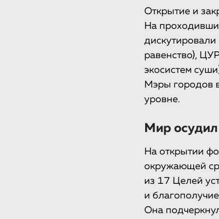
Открытие и зак
На проходивших
дискутировали 
равенство), ЦУ
экосистем суши)
Мэры городов 
уровне.
Мир осудил
На открытии фо
окружающей сре
из 17 Целей ус
и благополучие
Она подчеркнул