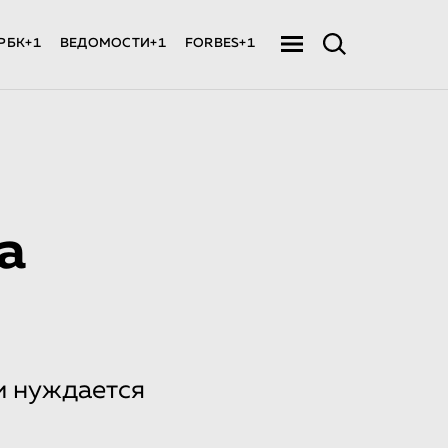
РБК+1
ВЕДОМОСТИ+1
FORBES+1
а
и нуждается