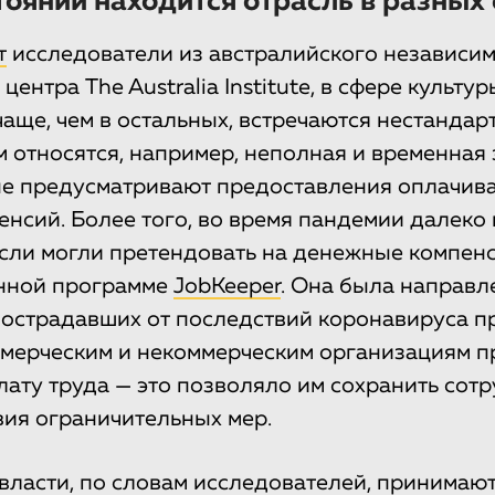
тоянии находится отрасль в разных
т
исследователи из австралийского независи
центра The Australia Institute, в сфере культур
чаще, чем в остальных, встречаются нестанда
м относятся, например, неполная и временная 
не предусматривают предоставления оплачива
енсий. Более того, во время пандемии далеко 
сли могли претендовать на денежные компен
енной программе
JobKeeper
. Она была направл
острадавших от последствий коронавируса п
ммерческим и некоммерческим организациям 
лату труда — это позволяло им сохранить сот
вия ограничительных мер.
власти, по словам исследователей, принимаю