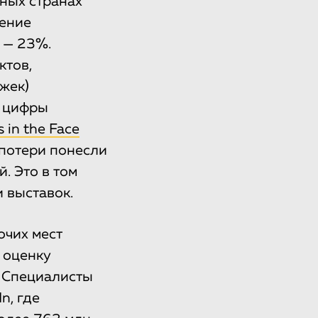
зных странах
жение
 — 23%.
ктов,
жек)
е цифры
s in the Face
 потери понесли
. Это в том
и выставок.
очих мест
 оценку
 Специалисты
n, где