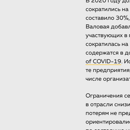
В 2020 году до
сократились на
составило 30%,
Валовая добавл
участвующих в 
сократилась на
содержатся в 
of COVID-19
. 
те предприятия,
числе организат
Ограничения се
в отрасли сниз
потерям не пре
ориентировалис