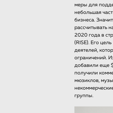
меры для подде
небольшая част
бизнеса. Значи
рассчитывать н
2020 года в ст
(RISE). Его це
деятелей, кото
ограничений. И
добавили еще $1
получили комме
мюзиклов, музы
некоммерческие
группы.