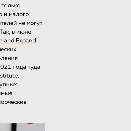
 только
о и малого
телей не могут
Так, в июне
in and Expand
ческих
бления
2021 года туда
titute,
рупных
имые
ворческие