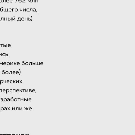
олее 762 млн
общего числа,
олный день)
ятые
ись
Америке больше
 более)
рческих
перспективе,
безработные
ерах или же