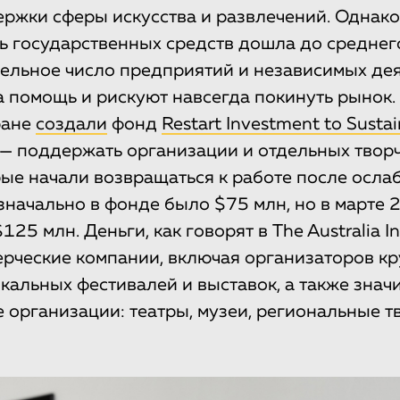
ржки сферы искусства и развлечений. Однако
ь государственных средств дошла до среднег
тельное число предприятий и независимых дея
а помощь и рискуют навсегда покинуть рынок. 
ране
создали
фонд
Restart Investment to Susta
ль — поддержать организации и отдельных твор
рые начали возвращаться к работе после осла
значально в фонде было $75 млн, но в марте 
25 млн. Деньги, как говорят в The Australia Ins
рческие компании, включая организаторов к
кальных фестивалей и выставок, а также знач
 организации: театры, музеи, региональные т