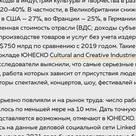
ходы в индустрии культуры и творчества в ра
 20–40%. В частности, в Великобритании сни
 в США — 27%, во Франции — 25%, в Германии
енная стоимость отрасли (ВДС; доходы субъе
производстве товаров и услуг без учета издер
 $750 млрд по сравнению с 2019 годом. Таки
докладе ЮНЕСКО
Cultural and Creative Industrie
Исследователи выяснили, что самые серьезные
 работа которых зависит от присутствия людей
оры спектаклей, концертов, шоу, фестивалей 
рьезно повлияли и на рынок труда: число раб
илось по меньшей мере на 10 млн. Дать точную
дставляется возможным, отмечают в ЮНЕСКО.
ь на данные деловой социальной сети LinkedI