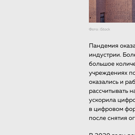
Фото: iStock
Пандемия оказа
индустрии. Бол
большое количе
учреждениях по
оказались и раб
рассчитывать н
ускорила цифро
в цифровом фор
после снятия о