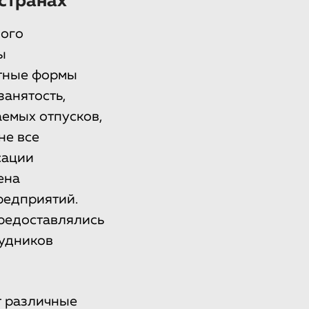
 странах
мого
ы
ртные формы
занятость,
емых отпусков,
не все
сации
ена
редприятий.
предоставлялись
рудников
т различные