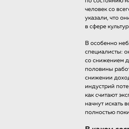
по состоянию н
человек со всег
указали, что о
в сфере культур
В особенно не
специалисты: о
со снижением д
половины работ
снижении доход
индустрий поте
как считают экс
начнут искать 
полностью поки