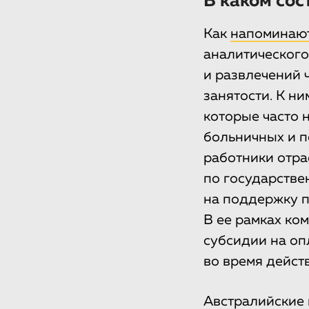
В каком сос
Как
напоминаю
аналитического 
и развлечений 
занятости. К ни
которые часто 
больничных и п
работники отра
по государств
на поддержку п
В ее рамках ко
субсидии на оп
во время дейст
Австралийские 