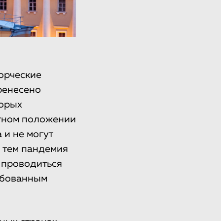
орческие
ренесено
торых
ятном положении
 и не могут
с тем пандемия
 проводиться
ребованным