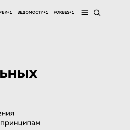
РБК+1
ВЕДОМОСТИ+1
FORBES+1
льных
ения
 принципам