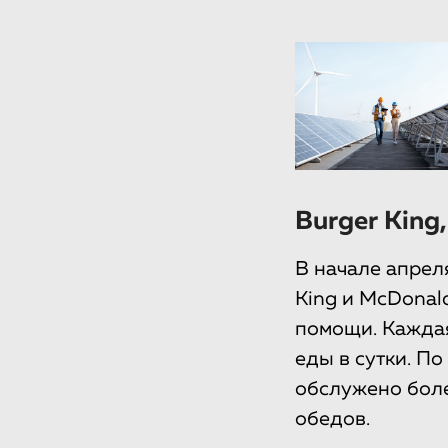
Burger King
В начале апрел
King и McDonal
помощи. Каждая
еды в сутки. По
обслужено боле
обедов.