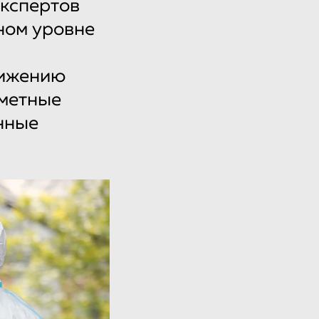
экспертов
ном уровне
вижению
метные
нные