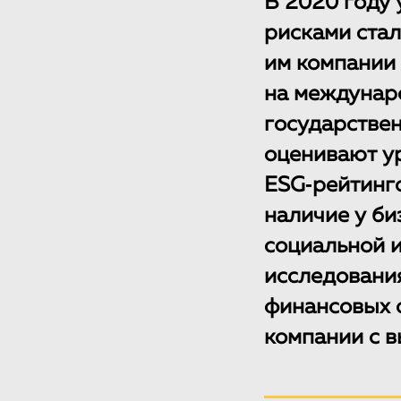
В 2020 году 
рисками стал
им компании 
на междунар
государстве
оценивают у
ESG‑рейтинго
наличие у би
социальной и
исследованиям
финансовых 
компании с в