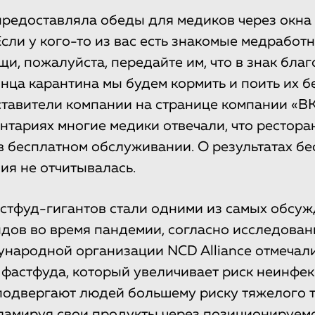
предоставляла обеды для медиков через окна
Если у кого-то из вас есть знакомые медработ
щи, пожалуйста, передайте им, что в знак бла
онца карантина мы будем кормить и поить их б
тавители компании на странице компании «ВК
нтариях многие медики отвечали, что рестора
в бесплатном обслуживании. О результатах б
ия не отчитывалась.
стфуд-гигантов стали одними из самых обсу
дов во время пандемии, согласно исследованию
народной организации NCD Alliance отмечали
фастфуда, который увеличивает риск неинфе
подвергают людей большему риску тяжелого 
ламируя свои продукты через позиционируем