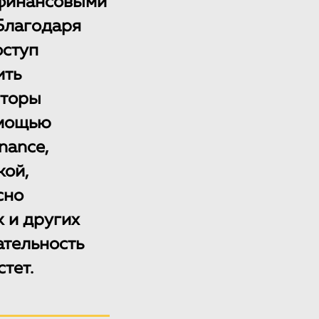
ефинансовыми
 Благодаря
оступ
ить
сторы
омощью
nance,
кой,
сно
k и других
ательность
тет.