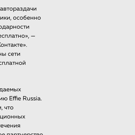
 автораздачи
ники, особенно
годарности
есплатно», —
онтакте».
ны сети
есплатной
ждаемых
 Effie Russia.
, что
кционных
течения
ое партнерство