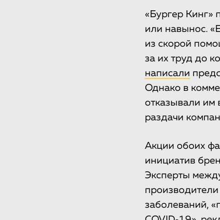
«Бургер Кинг» 
или навынос. «
из скорой помо
за их труд до к
написали
предс
Однако в комме
отказывали им 
раздачи компан
Акции обоих фа
инициатив брен
Эксперты между
производители 
заболеваний, «
COVID‑19», рек