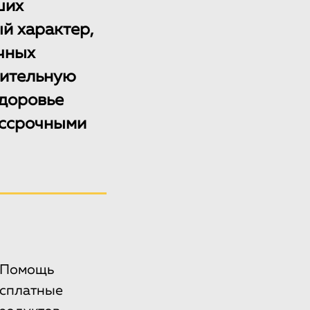
ших
й характер,
чных
чительную
здоровье
ессрочными
 «Помощь
есплатные