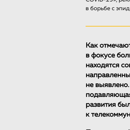
в борьбе с эпи
Как отмечают
в фокусе бо
находятся со
направленных
не выявлено.
подавляющая
развития был
к телекомму