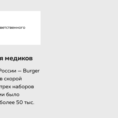
тветственного
ля медиков
России — Burger
в скорой
трех наборов
ии было
более 50 тыс.