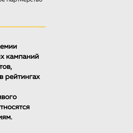
демии
ых кампаний
тов,
в рейтингах
ивого
тносятся
иям.