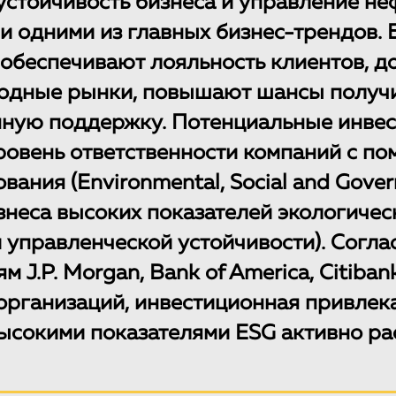
устойчивость бизнеса и управление н
и одними из главных бизнес-трендов.
обеспечивают лояльность клиентов, д
одные рынки, повышают шансы получ
нную поддержку. Потенциальные инве
ровень ответственности компаний с п
вания (Environmental, Social and Gover
знеса высоких показателей экологичес
 управленческой устойчивости). Согла
 J.P. Morgan, Bank of America, Citiban
организаций, инвестиционная привлек
ысокими показателями ESG активно рас