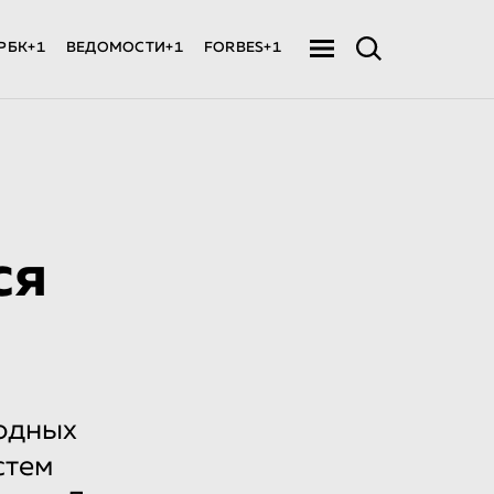
РБК+1
ВЕДОМОСТИ+1
FORBES+1
ся
родных
стем