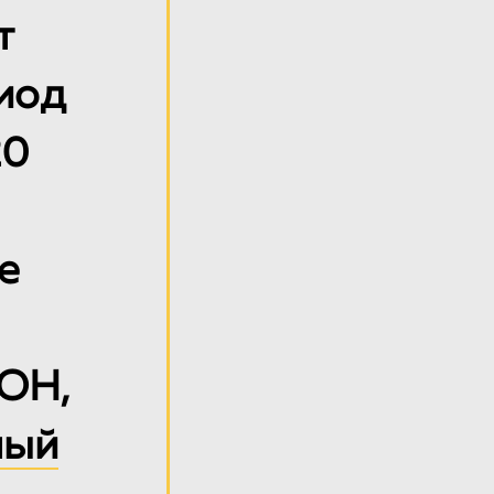
т
иод
20
е
ОН,
ный