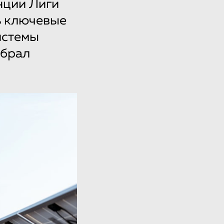
нции Лиги
ь ключевые
истемы
брал