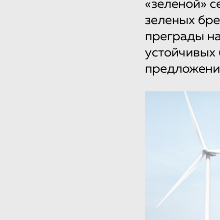
«зеленой» с
зеленых бре
преграды на
устойчивых 
предложения