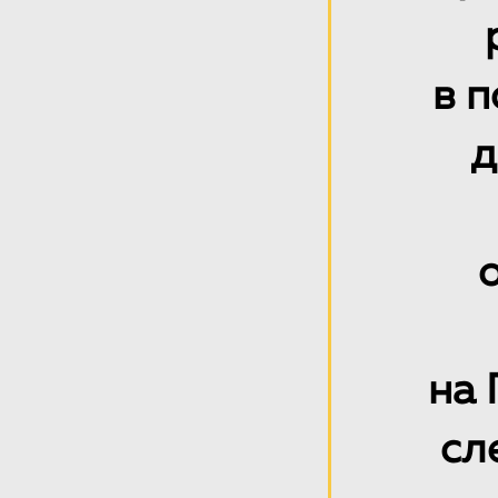
в 
д
на
сл