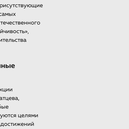
присутствующие
 самых
течественного
йчивость»,
ительства
нные
укции
атцева,
бые
вуются целями
х достижений