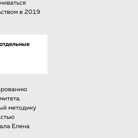
ниваться
ьством в 2019
 отдельные
мированию
митета.
ый методику
астью
ала Елена