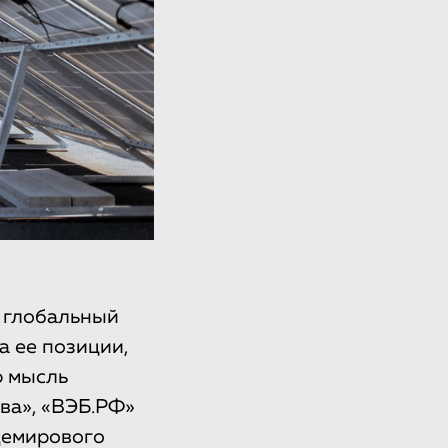
а глобальный
а ее позиции,
ю мысль
ва», «ВЭБ.РФ»
щемирового