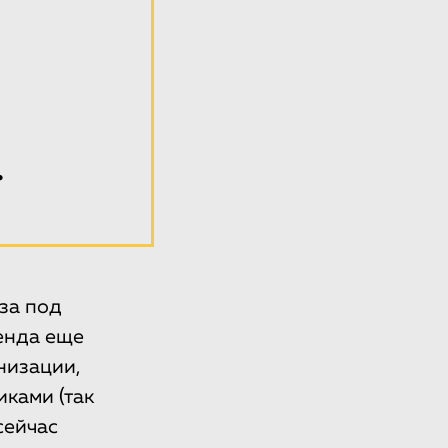
.
за под
енда еще
низации,
ками (так
сейчас