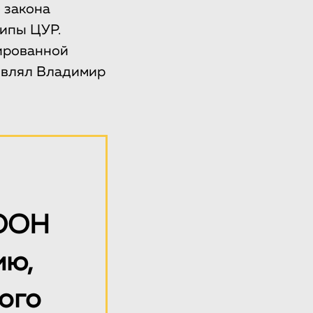
 закона
ипы ЦУР.
ированной
аявлял Владимир
 ООН
ию,
ого