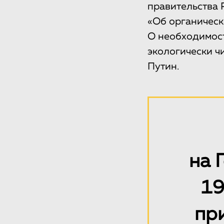
правительства 
«Об органическ
О необходимос
экологически ч
Путин.
на 
19
пр