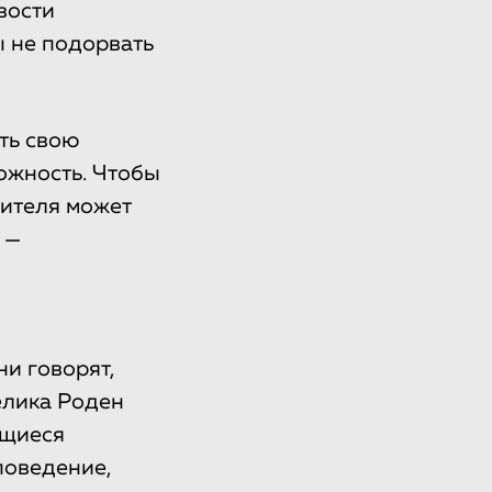
вости
 не подорвать
ть свою
рожность. Чтобы
дителя может
 —
ни говорят,
елика Роден
ющиеся
поведение,