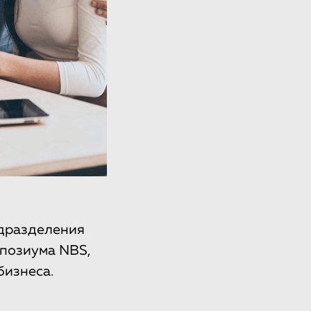
дразделения
мпозиума NBS,
бизнеса.