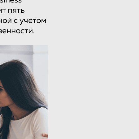
siness
т пять
ой с учетом
венности.