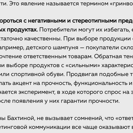
ти. Это явление называется термином «гринво
бороться с негативными и стереотипными пре
ых продуктах.
Потребители могут их избегать, 
таточно качественны. При выборе продукции 
апример, детского шампуня — покупатели скл
очтение ответственным товарам. Обратная те
и выборе продуктов с «сильными» характери
или спортивной обуви. Продвигая подобные т
ать акцент на прочность, функциональность и
нается эксперимент, в ходе которого спрос на
сле появления у них гарантии прочности.
ы Бахтиной, не вызывает сомнений, что «отве
етинговой коммуникации все чаще оказывают 