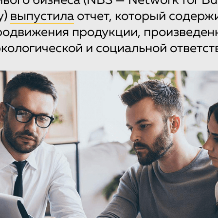
ивого бизнеса (NBS — Network for Bu
y)
выпустила
отчет, который содержи
родвижения продукции, произведенн
кологической и социальной ответст