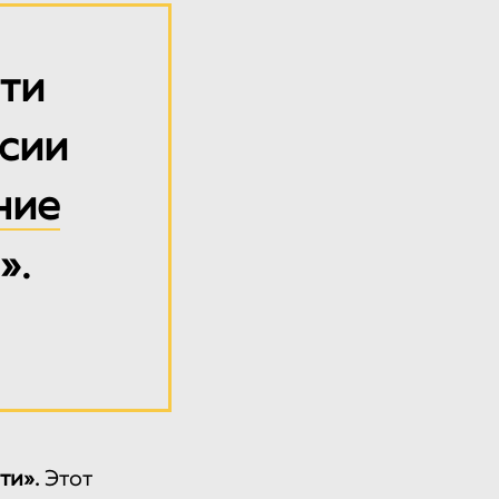
ти
ссии
ние
».
ти».
Этот