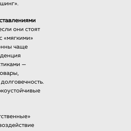
шинг».
дставлениями
если они стоят
с «мягкими»
онны чаще
нденция
стиками —
овары,
 долговечность.
 экоустойчивые
тственные»
воздействие