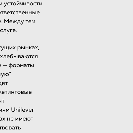
м устойчивости
ответственные
е. Между тем
слуге.
тущих рынках,
ахлебываются
е — форматы
ную“
дят
ркетинговые
нт
ям Unilever
ах не имеют
твовать