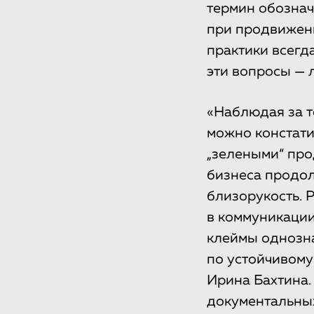
термин обознач
при продвижени
практики всегд
эти вопросы — 
«Наблюдая за т
можно констати
„зелеными“ про
бизнеса продо
близорукость. 
в коммуникации
клеймы однозна
по устойчивому
Ирина Бахтина. 
документальных