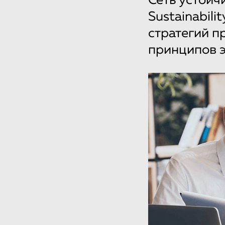
Сеть устойч
Sustainabilit
стратегий п
принципов э