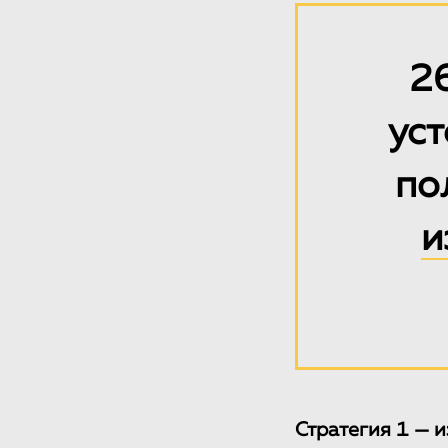
2
уст
по
и
Стратегия 1 — 