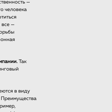
ственность —
го человека
отиться
 все —
борьбы
ионная
мпании.
Так
инговый
ются в виду
. Преимущества
ример,