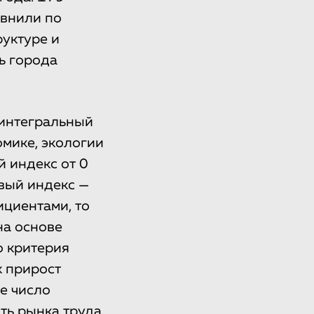
авнили по
уктуре и
ь города
 интегральный
омике, экологии
 индекс от 0
овый индекс —
циентами, то
на основе
о критерия
к прирост
же число
ть рынка труда