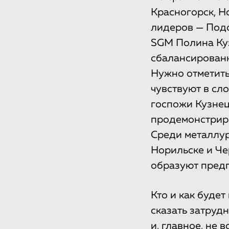
Красногорск, Н
лидеров — Подо
SGM Полина Куз
сбалансированн
Нужно отметить
чувствуют в сл
госпожи Кузнец
продемонстрир
Среди металлур
Норильске и Че
образуют пред
Кто и как буде
сказать затрудн
и, главное, не 