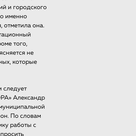
ий и городского
то именно
, отметила она.
нтационный
роме того,
ясняется не
ных, которые
и следует
ЭРА» Александр
 муниципальной
 он. По словам
ику работы с
 просить