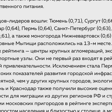
твенного питания.
ов-лидеров вошли: Тюмень (0,71), Сургут (0,6
ар (0,64), Пермь (0,64), Санкт-Петербург (0,63)
(0,61), а также моногорода Нижневартовск (0,6
ковные Мытищи расположились на 13-м месте.
к рейтинга — центры крупных агломераций, э
портные узлы. Они не первый раз входят в ре
 привлекательности. Исключением стала Перм
соких показателей развития городской инфрас
ятной, чем у других крупных городов, эколог
нь и Краснодар также получили высокие оцен
сти для миграции из других регионов РФ и ст
и московских пригородов в рейтинге экспер
ростом населения и близостью к столице, а 