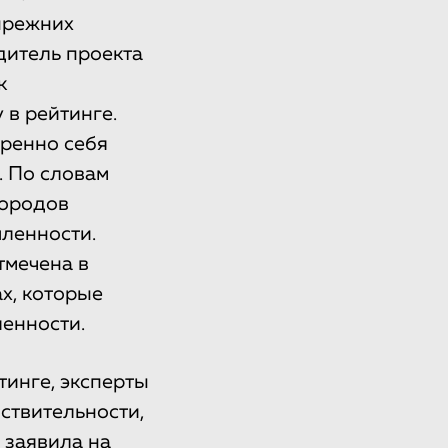
 прежних
дитель проекта
к
 в рейтинге.
еренно себя
. По словам
городов
ленности.
тмечена в
х, которые
енности.
тинге, эксперты
йствительности,
— заявила на