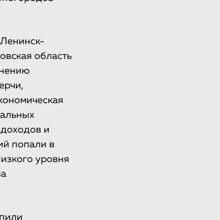
 Ленинск-
ловская область
мнению
ерчи,
кономическая
ральных
 доходов и
ий попали в
низкого уровня
ва
епили