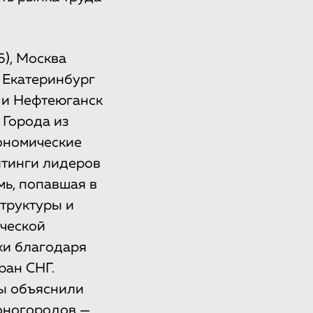
6), Москва
, Екатеринбург
) и Нефтеюганск
 Города из
кономические
йтинги лидеров
ь, попавшая в
труктуры и
ической
ки благодаря
ран СНГ.
ты объяснили
моногородов —