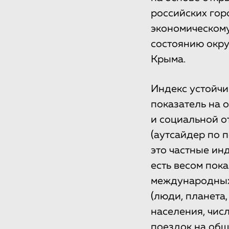
российских гор
экономическому
состоянию окру
Крыма.
Индекс устойчи
показатель на 
и социальной о
(аутсайдер по 
это частные ин
есть весом пок
международных 
(люди, планета,
населения, числ
поездок на общ