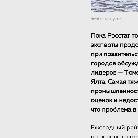
rkvnk/pixabay.com
Пока Росстат то
эксперты продо
при правительст
городов обсужд
лидеров — Тюме
Ялта. Самая тя
промышленность
оценок и недос
что проблема в
Ежегодный рейт
на основе откр