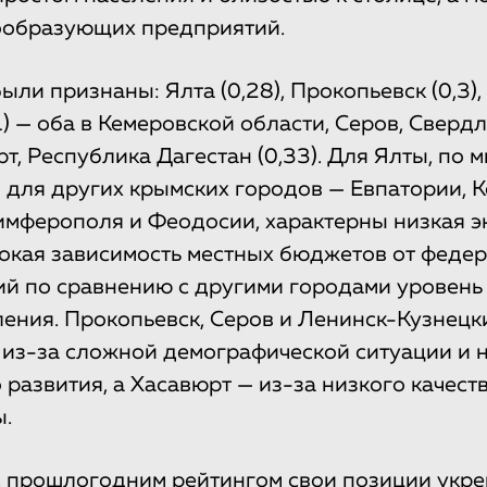
ообразующих предприятий.
ли признаны: Ялта (0,28), Прокопьевск (0,3),
) — оба в Кемеровской области, Серов, Сверд
рт, Республика Дагестан (0,33). Для Ялты, по 
и для других крымских городов — Евпатории, К
имферополя и Феодосии, характерны низкая э
сокая зависимость местных бюджетов от феде
ий по сравнению с другими городами уровень
ления. Прокопьевск, Серов и Ленинск-Кузнецк
 из-за сложной демографической ситуации и 
развития, а Хасавюрт — из-за низкого качест
.
с прошлогодним рейтингом свои позиции укр