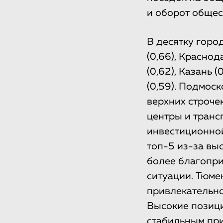
и оборот общес
В десятку город
(0,66), Краснод
(0,62), Казань 
(0,59). Подмос
верхних строче
центры и транс
инвестиционной
топ-5 из-за вы
более благопри
ситуации. Тюме
привлекательно
Высокие позици
стабильным при