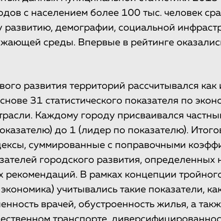
одов с населением более 100 тыс. человек ср
 развитию, демографии, социальной инфрастр
жающей среды. Впервые в рейтинге оказалис
вого развития территорий рассчитывался как
основе 31 статистического показателя по экон
трасли. Каждому городу присваивался частный
показателю) до 1 (лидер по показателю). Итог
дексы, суммированные с поправочными коэффи
азателей городского развития, определенных 
рекомендаций. В рамках концепции тройног
 экономика) учитывались такие показатели, ка
енность врачей, обустроенность жилья, а так
ественном транспорте, диверсифицированнос