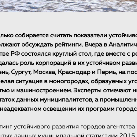
лько собирается считать показатели устойчив
лжают обсуждать рейтинги. Вчера в Аналитич
ве РФ состоялся круглый стол, где вместе с 
алась роль корпораций в их устойчивом разви
нь, Сургут, Москва, Краснодар и Пермь, на по
желая ситуация в моногородах, образуемых уг
ю и машиностроением. Эксперты отмечают ни
таток данных муниципалитетов, а промышленн
 неадекватном освещении их программ городс
инг устойчивого развития городов агентства
ытых данных муниципальной статистики 2015 