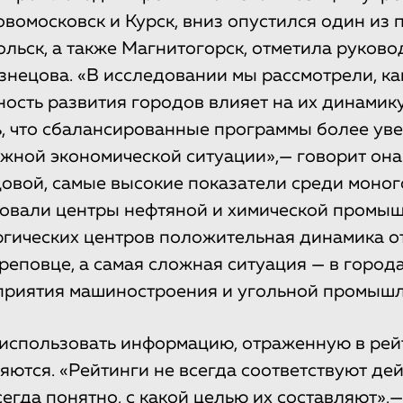
овомосковск и Курск, вниз опустился один из
льск, а также Магнитогорск, отметила руково
нецова. «В исследовании мы рассмотрели, ка
ость развития городов влияет на их динамику
, что сбалансированные программы более ув
ожной экономической ситуации»,— говорит она
овой, самые высокие показатели среди моно
овали центры нефтяной и химической промыш
гических центров положительная динамика о
реповце, а самая сложная ситуация — в города
приятия машиностроения и угольной промышл
т использовать информацию, отраженную в рей
яются. «Рейтинги не всегда соответствуют де
всегда понятно, с какой целью их составляют»,