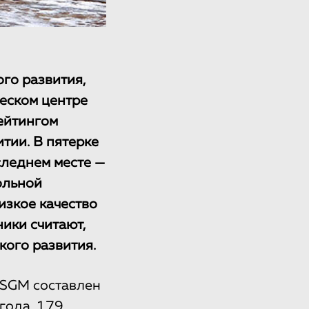
ого развития,
еском центре
рейтингом
тии. В пятерке
следнем месте —
ольной
зкое качество
ики считают,
кого развития.
 SGM составлен
года. 179