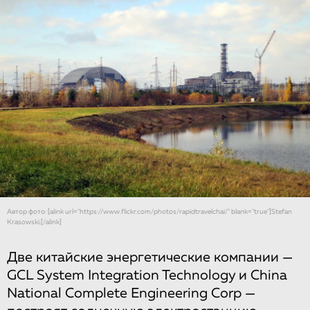
Автор фото: [alink url="https://www.flickr.com/photos/rapidtravelchai/" blank="true"]Stefan
Krasowski.[/alink]
Две китайские энергетические компании —
GCL System Integration Technology и China
National Complete Engineering Corp —