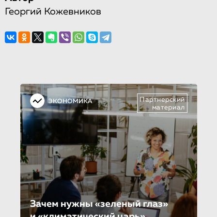
Георгий Кожевников
Партнерский
ЭКОНОМИКА
материал
Зачем нужны «зеленый глаз»
и «климатиче­ский царь»