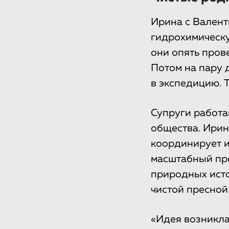
Ирина с Валент
гидрохимическ
они опять пров
Потом на пару 
в экспедицию. Т
Супруги работа
общества. Ирин
координирует и
масштабный пр
природных исто
чистой пресной
«Идея возникла