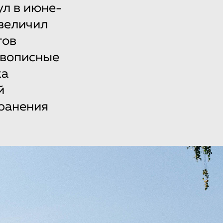
ул в июне-
увеличил
тов
ивописные
ка
й
хранения