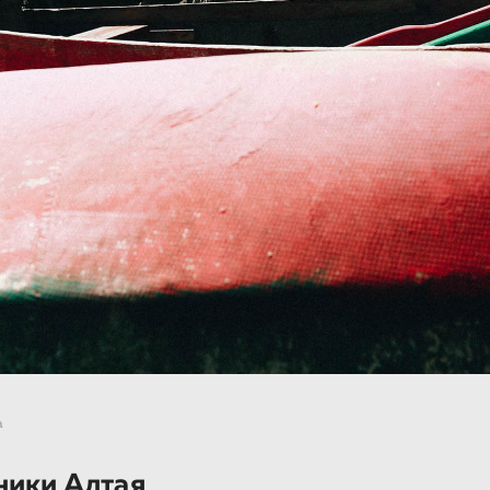
а
ники Алтая