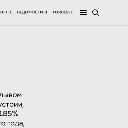
РБК+1
ВЕДОМОСТИ+1
FORBES+1
плывом
устрии,
 185%
о года,