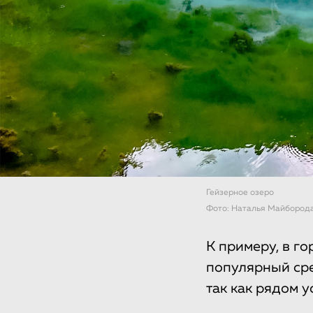
Гейзерное озеро
Фото: Наталья Майбород
К примеру, в г
популярный сре
так как рядом 