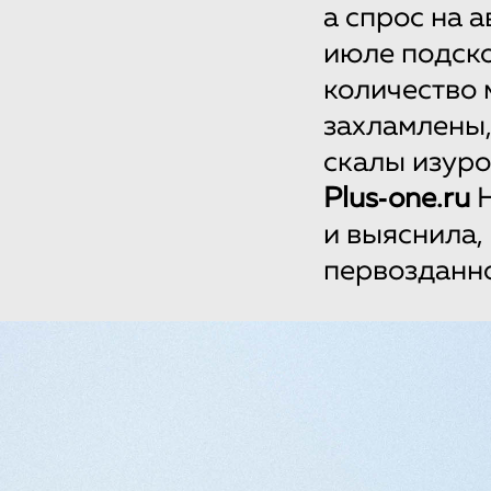
а спрос на 
июле подско
количество 
захламлены,
скалы изур
Plus‑one.ru
Н
и выяснила,
первозданн