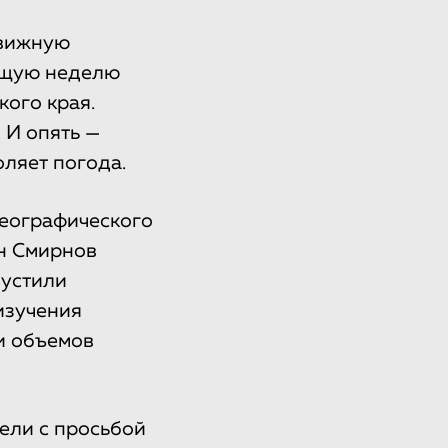
движную
ющую неделю
кого края.
 И опять —
оляет погода.
географического
н Смирнов
пустили
изучения
и объемов
тели с просьбой