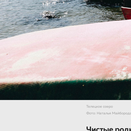
Телецкое озеро
Фото: Наталья Майбород
Чистые род