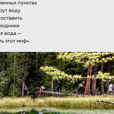
ленных пунктах
рут воду
составить
 родники
ая вода —
ь этот миф».