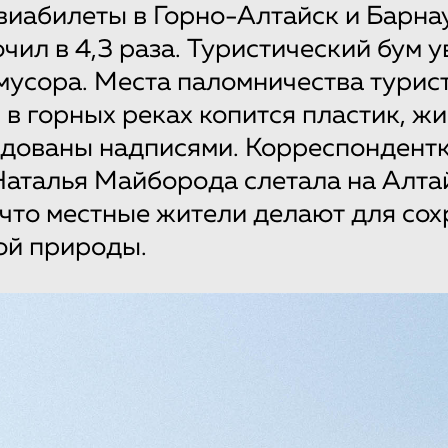
авиабилеты в Горно-Алтайск и Барна
чил в 4,3 раза. Туристический бум 
мусора. Места паломничества турис
 в горных реках копится пластик, ж
одованы надписями. Корреспондент
аталья Майборода слетала на Алта
 что местные жители делают для со
ой природы.