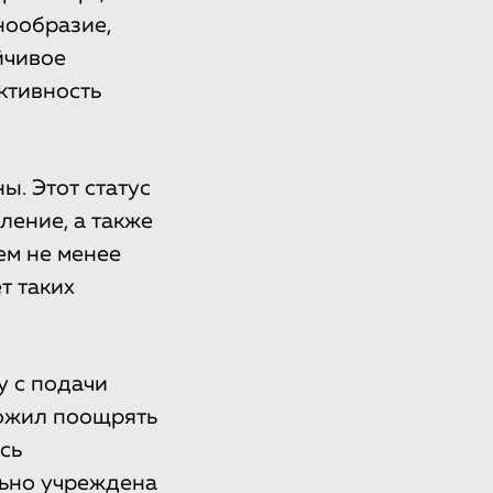
нообразие,
йчивое
ктивность
ы. Этот статус
ление, а также
ем не менее
т таких
у с подачи
ложил поощрять
сь
льно учреждена