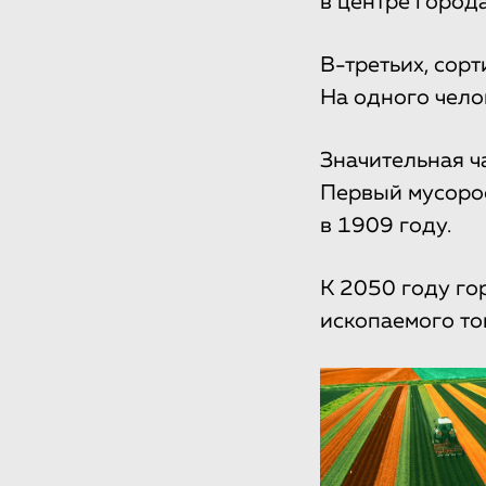
в центре город
В-третьих, сор
На одного чело
Значительная ч
Первый мусорос
в 1909 году.
К 2050 году го
ископаемого то