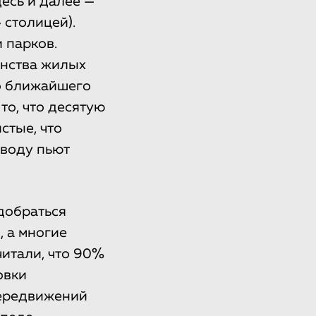
есь и далее —
 столицей).
 парков.
инства жилых
До ближайшего
то, что десятую
стые, что
 воду пьют
добраться
, а многие
итали, что 90%
овки
передвижений