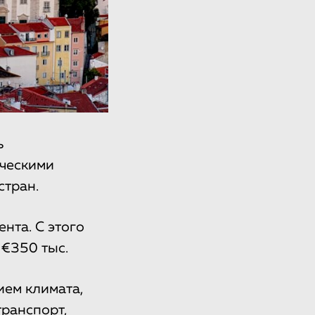
ь
ическими
стран.
нта. С этого
€350 тыс.
ием климата,
транспорт,