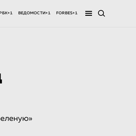
РБК+1
ВЕДОМОСТИ+1
FORBES+1
ц
зеленую»