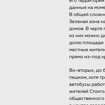
его территории
данные на моме
В общей сложно
Зеленая зона н
домов. В черте
из них можно до
долю площади с
местные жители
прямо из-под к
Во-вторых, до 
пешком, хотя т
автобусы работ
жителей Стокго
общественного 