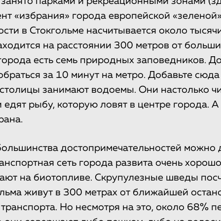
 занято парками и рекреационными зонами (зд
нт «избрания» города европейской «зеленой»
сти в Стокгольме насчитывается около тысячи
аходится на расстоянии 300 метров от больш
 города есть семь природных заповедников. 
браться за 10 минут на метро. Добавьте сюда 
толицы занимают водоемы. Они настолько чи
 едят рыбу, которую ловят в центре города. А
рана.
большинства достопримечательностей можно 
ранспортная сеть города развита очень хорошо
ают на биотопливе. Скрупулезные шведы посч
льма живут в 300 метрах от ближайшей остан
транспорта. Но несмотря на это, около 68% 