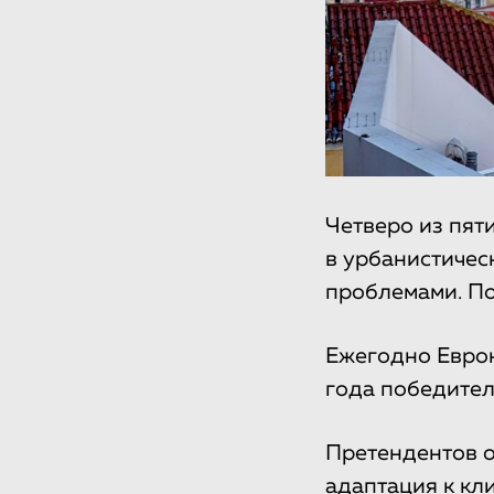
Четверо из пят
в урбанистичес
проблемами. По
Ежегодно Еврок
года победител
Претендентов о
адаптация к кл