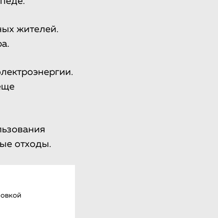
педе.
ных жителей.
а.
электроэнергии.
еще
льзования
ые отходы.
новкой