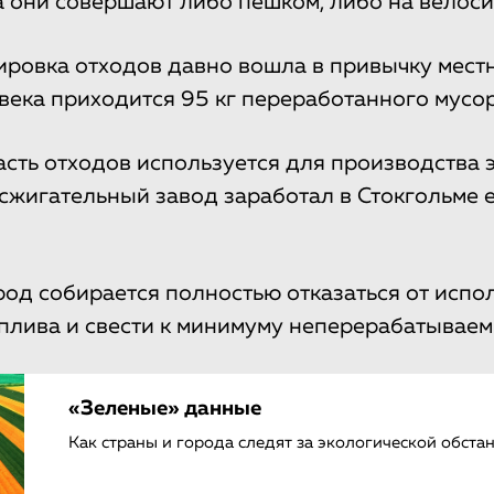
а они совершают либо пешком, либо на велоси
тировка отходов давно вошла в привычку мест
века приходится 95 кг переработанного мусор
асть отходов используется для производства 
жигательный завод заработал в Стокгольме 
род собирается полностью отказаться от испо
плива и свести к минимуму неперерабатываем
«Зеленые» данные
Как страны и города следят за экологической обста