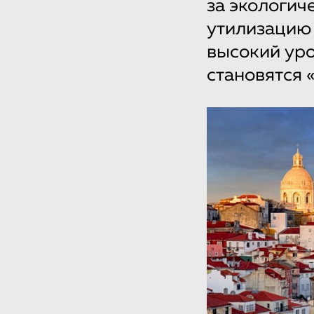
за экологич
утилизацию 
высокий уро
становятся 