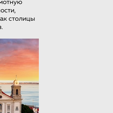
амотную
ости,
как столицы
.