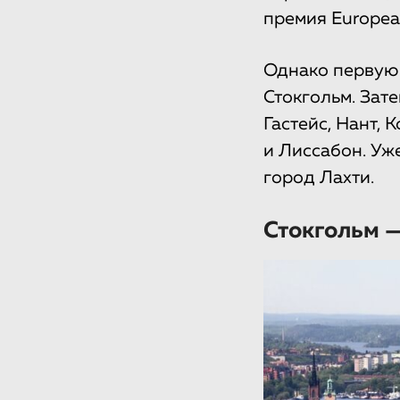
премия European
Однако первую 
Стокгольм. Зат
Гастейс, Нант, 
и Лиссабон. Уж
город Лахти.
Стокгольм —