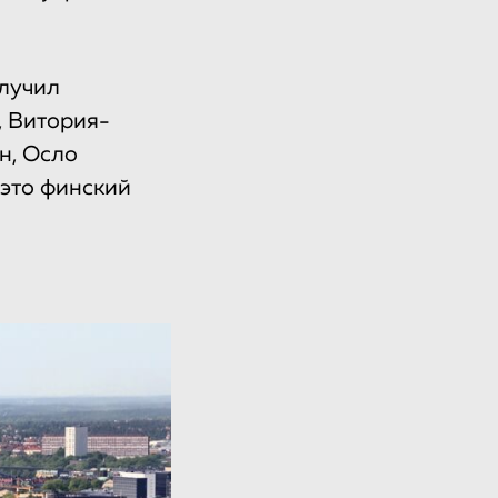
олучил
, Витория-
н, Осло
 это финский