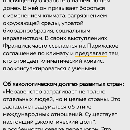
посвященную «заботе о нашем общем
доме». В ней он призывает бороться
с изменением климата, загрязнением
окружающей среды, утратой
биоразнообразия, социальным
неравенством. В своих выступлениях
Франциск часто
ссылается
на Парижское
соглашение по климату и
предлагает
тем,
кто отрицает климатический кризис,
проконсультироваться с учеными.
Об «экологическом долге» развитых стран:
«Неравенство затрагивает не только
отдельных людей, но и целые страны. Это
заставляет задуматься об этике
международных отношений. Существует
настоящий „экологический долг“,
в особенности севера перед югом. Это