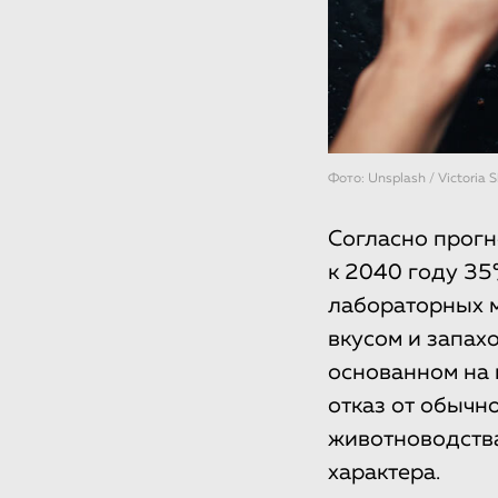
Фото: Unsplash / Victoria 
Согласно прогн
к 2040 году 35
лабораторных м
вкусом и запах
основанном на 
отказ от обычн
животноводства
характера.