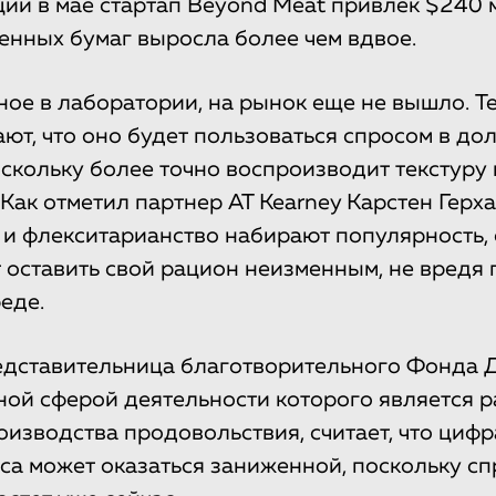
ий в мае стартап Beyond Meat привлек $240 мл
ценных бумаг выросла более чем вдвое.
ое в лаборатории, на рынок еще не вышло. Те
ают, что оно будет пользоваться спросом в до
оскольку более точно воспроизводит текстуру 
Как отметил партнер AT Kearney Карстен Герха
 и флекситарианство набирают популярность,
 оставить свой рацион неизменным, не вредя 
еде.
едставительница благотворительного Фонда
ной сферой деятельности которого является р
оизводства продовольствия, считает, что циф
са может оказаться заниженной, поскольку сп