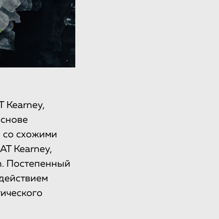
 Kearney,
основе
 со схожими
AT Kearney,
n. Постепенный
здействием
ического