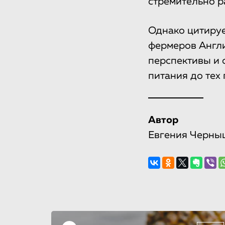
стремительно ра
Однако цитируе
фермеров Англи
перспективы и 
питания до тех 
Автор
Евгения Черны