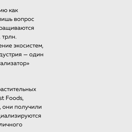
ию как
лишь вопрос
ыращиваются
 трлн.
ние экосистем,
дустрия — один
тализатор»
растительных
st Foods,
, они получили
ециализируются
бличного