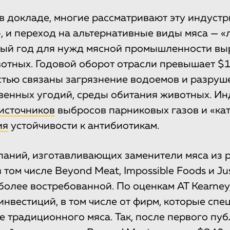
 в докладе, многие рассматривают эту индустр
, и переход на альтернативные виды мяса — «
дый год для нужд мясной промышленности в
тных. Годовой оборот отрасли превышает $1
стью связаны загрязнение водоемов и разруше
венных угодий, среды обитания животных. Ин
источников
выбросов парниковых газов и «ка
ия
устойчивости к антибиотикам.
аний, изготавливающих заменители мяса из 
 том числе Beyond Meat, Impossible Foods и Ju
 более востребованной. По оценкам AT Kearney
инвестиций, в том числе от фирм, которые сп
е традиционного мяса. Так, после первого пу