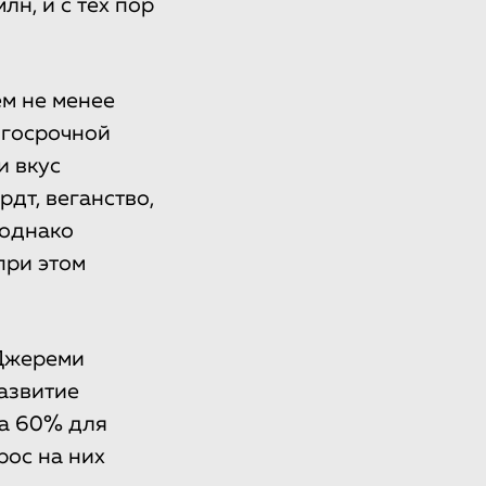
н, и с тех пор
м не менее
лгосрочной
и вкус
рдт, веганство,
 однако
при этом
 Джереми
азвитие
ра 60% для
рос на них