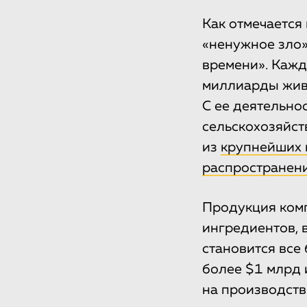
Как отмечается
«ненужное зло»
времени». Каж
миллиарды живо
С ее деятельно
сельскохозяйст
из
крупнейших 
распространен
Продукция комп
ингредиентов, в
становится все
более $1 млрд 
на производств