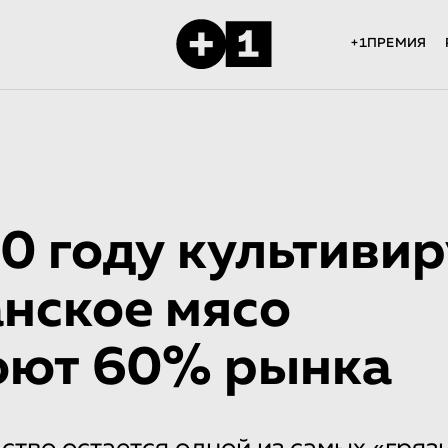
+1ПРЕМИЯ
0 году культиви
анское мясо
юют 60% рынка