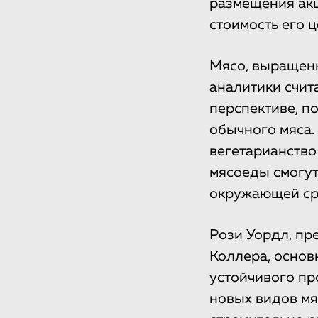
размещения акц
стоимость его 
Мясо, выращенн
аналитики счит
перспективе, п
обычного мяса. 
вегетарианство
мясоеды смогут
окружающей ср
Рози Уордл, пр
Коллера, основ
устойчивого пр
новых видов мя