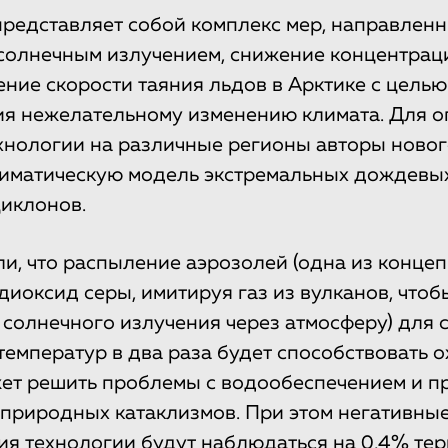
редставляет собой комплекс мер, направлен
солнечным излучением, снижение концентрац
ение скорости таяния льдов в Арктике с целью
ия нежелательному изменению климата. Для 
хнологии на различные регионы авторы ново
лиматическую модель экстремальных дождевы
циклонов.
и, что распыление аэрозолей (одна из конце
диоксид серы, имитируя газ из вулканов, что
солнечного излучения через атмосферу) для
температур в два раза будет способствовать
ет решить проблемы с водообеспечением и п
природных катаклизмов. При этом негативны
ия технологии будут наблюдаться на 0,4% тер