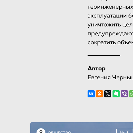
геоинженерных 
эксплуатации б
уничтожить цел
предупреждают,
сократить объе
Автор
Евгения Черны
ТАСС