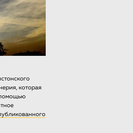
нстонского
нерия, которая
с помощью
ятное
публикованного