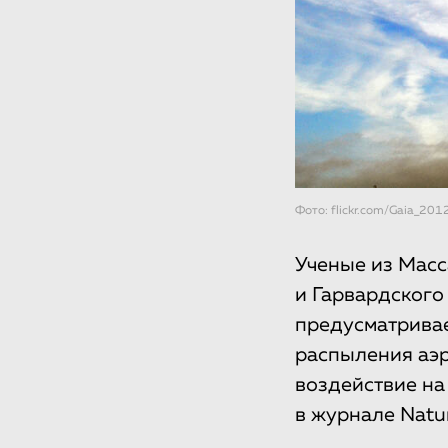
Фото: flickr.com/Gaia_201
Ученые из Масс
и Гарвардского
предусматривае
распыления аэр
воздействие на
в журнале Natu