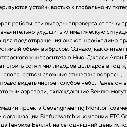
еризуются устойчивостью к глобальному поте
ров работы, эти выводы опровергают точку зр
 значительно ухудшить климатическую ситуац
о для предотвращения рисков, необходимо п
устимый объем выбросов. Однако, как считает
атгерского университета в Нью-Джерси Алан 
ет стоить сотни миллиардов долларов в год и,
 человечеством сложные этические вопросы, 
право видеть чистое голубое небо. Ранее он 
которым аэрозоли, охлаждающие Землю, могут
рмации
проекта Geoengineering Monitor (совм
 организации Biofuelwatch и компании ETC G
а Генриха Белля), на сегодняшний день испо