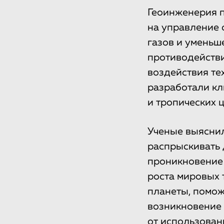
Геоинженерия п
на управление 
газов и уменьш
противодейств
воздействия те
разработали к
и тропических 
Ученые выяснил
распрыскивать 
проникновение 
роста мировых 
планеты, помож
возникновение 
от использован