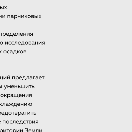
ных
ии парниковых
определения
го исследования
х осадков
пций предлагает
бы уменьшить
 сокращения
 охлаждению
редотвратить
е последствия
ритории Земли,