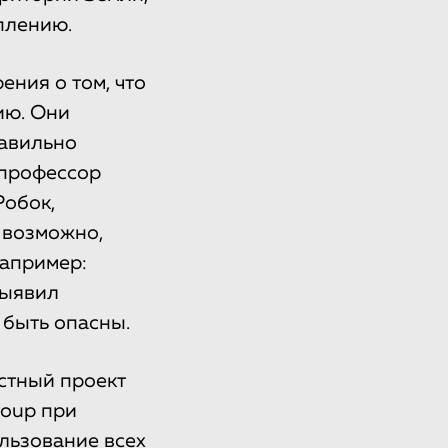
плению.
ения о том, что
ию. Они
равильно
 профессор
Робок,
 возможно,
например:
выявил
 быть опасны.
естный проект
roup при
льзование всех