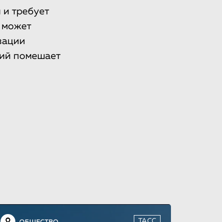
 и требует
 может
зации
гий помешает
ТАСС