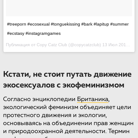
#treeporn #ecosexual #tonguekissing #bark #lapitup #summer
#ecstasy #instagramgames
Публикация от
Copy Catz Club
(@copycatzclub)
13 Июл 2018 в 6:06 PDT
Кстати, не стоит путать движение
экосексуалов с экофеминизмом
Согласно энциклопедии
Британика
,
экологический феминизм объединяет цели
протестного движения и экологии,
основываясь на объединении прав женщин
и природоохранной деятельности. Термин