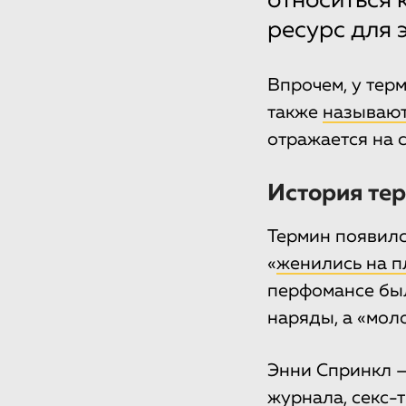
относиться 
ресурс для 
Впрочем, у тер
также
называю
отражается на 
История те
Термин появилс
«
женились на п
перфомансе был
наряды, а «мол
Энни Спринкл —
журнала, секс-т