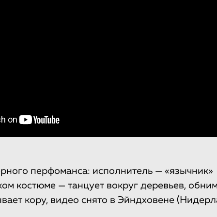
рного перфоманса: исполнитель — «язычник»
ком костюме — танцует вокруг деревьев, обним
ывает кору, видео снято в Эйндховене (Нидерл