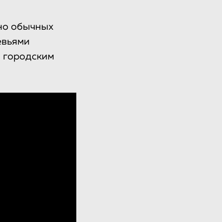
ьно обычных
евьями
о городским