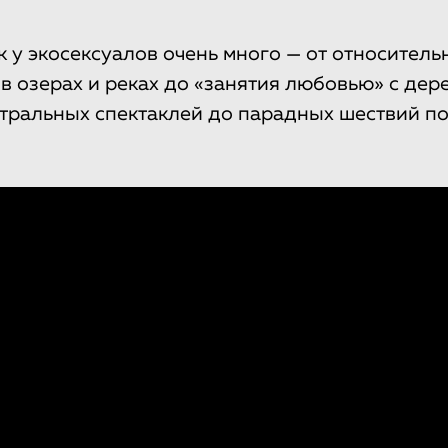
к у экосексуалов очень много — от относител
 в озерах и реках до «занятия любовью» с дер
еатральных спектаклей до парадных шествий п