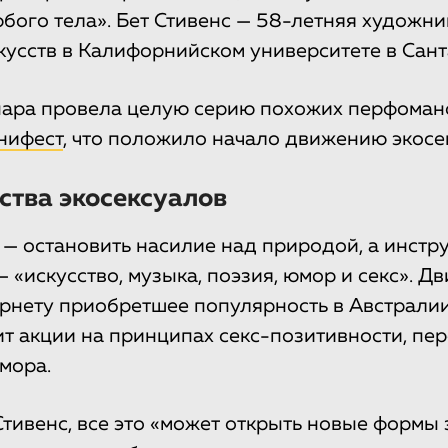
юбого тела». Бет Стивенс — 58-летняя художни
кусств в Калифорнийском университете в Сант
пара провела целую серию похожих перфоман
нифест
, что положило начало движению экосе
ства экосексуалов
— остановить насилие над природой, а инстр
 «искусство, музыка, поэзия, юмор и секс». Д
рнету приобретшее популярность в Австралии
т акции на принципах секс-позитивности, пе
мора.
Стивенс, все это «может открыть новые формы 