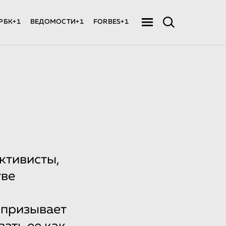
РБК+1
ВЕДОМОСТИ+1
FORBES+1
активисты,
тве
 призывает