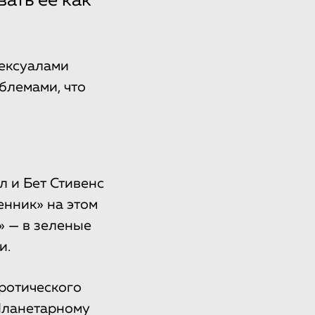
вать ее как
сексуалами
блемами, что
л и Бет Стивенс
енник» на этом
» — в зеленые
и.
ротического
 Планетарному