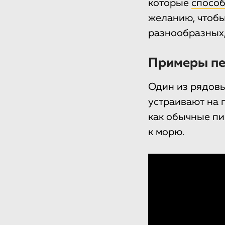
которые
способ
желанию, чтобы
разнообразных,
Примеры п
Один из рядовы
устраивают на 
как обычные пи
к морю.