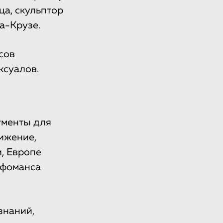
ца, скульптор
а-Крузе.
сов
ксуалов.
ументы для
вижение,
, Европе
рфоманса
знаний,