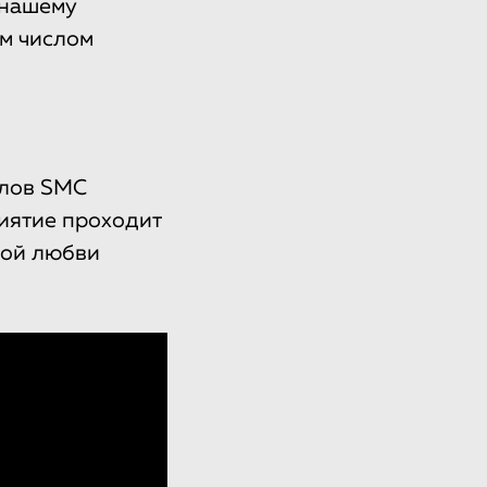
 нашему
м числом
алов SMC
иятие проходит
ной любви