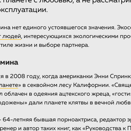
к планете с любовью, а не рассматри
эксплуатации.
мина нет единого устоявшегося значения. Эко
т людей
, интересующихся экологическими про
стиле жизни и выборе партнера.
рмина
я в 2008 году, когда американки Энни Спринк
ланете
» в секвойном лесу Калифорнии. «Свящ
 облачен в одеяния ацтекского жреца, «гости
одожены» дали планете клятвы в вечной любв
 64-летняя бывшая порноактриса, редактор э
ренер и автор таких книг, как «Руководства к