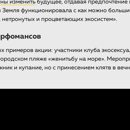
ны изменить
будущее, отдавая предпочтение
 Земля функционировала с как можно больши
 нетронутых и процветающих экосистем».
ерфомансов
х примеров акции: участники клуба экосексу
городском пляже «женитьбу на море». Меропр
кник и купание, но с принесением клятв в веч