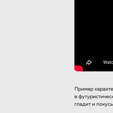
Пример характе
в футуристичес
гладит и покус