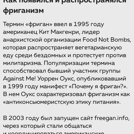
Как появился и распространялся
фриганизм
Термин «фриган» ввел в 1995 году
американец Кит Макгенри, лидер
анархистской организации Food Not Bombs,
которая распространяет вегетарианскую
еду среди бездомных и протестует против
милитаризма. Популяризации термина
способствовал бывший участник группы
Against Me! Уоррен Оукс, опубликовавший
в 1999 году манифест «Почему я фриган?».
В нем Оукс охарактеризовал фриганизм как
«антиконсьюмеристскую этику питания».
В 2003 году был запущен сайт freegan.info,
через который стали общаться
и координироваться американские