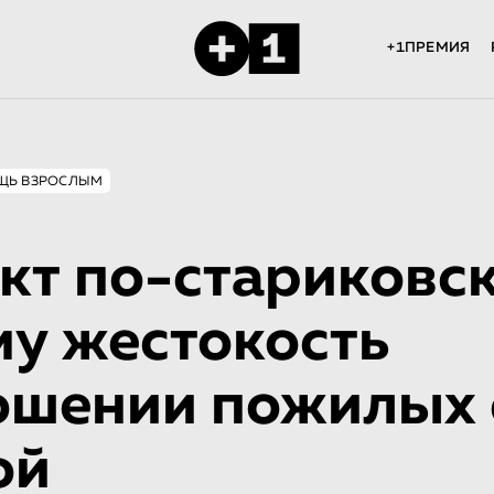
+1ПРЕМИЯ
ЩЬ ВЗРОСЛЫМ
кт по-стариковск
у жестокость
ошении пожилых 
ой