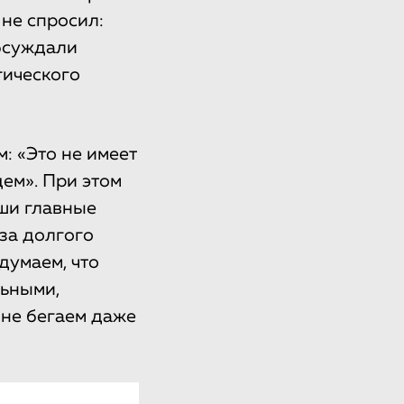
 не спросил:
обсуждали
гического
: «Это не имеет
дем». При этом
аши главные
-за долгого
думаем, что
льными,
 не бегаем даже