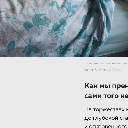
Каждый шестой пожилой ч
Фото: SolStock / iStock
Как мы пре
сами того н
На торжествах 
до глубокой ста
и откровенного