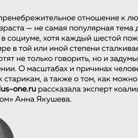
 пренебрежительное отношение к л
зраста — не самая популярная тема 
в социуме, хотя каждый шестой по
ре в той или иной степени сталкивае
отят не только говорить, но и задум
ении. О масштабах и причинах челов
к старикам, а также о том, как можн
lus-one.ru
рассказала эксперт коал
ом» Анна Якушева.