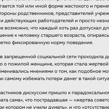
гается той или иной форме жестокого и прен
тороны родственников, представителей учре
 и действующих работодателей и просто нез
не возможно, что каждый хоть раз допускал дл
ение к человеку старшего возраста, опираясь
четко фиксированную норму поведения.
 в запрещенной социальной сети проходила д
о о пожилой женщине, которая стала жертвой
менивались мнениями о том, как подобное мог
ак самому избежать потери денег в такой ситу
астников дискуссии пришло к парадоксальном
ата сама», что пострадавшая — «жертва совет
и котором не учили думать», и что «отсутстви