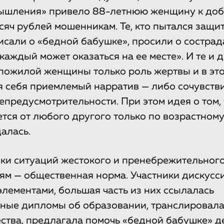
мышления» привело 88-летнюю женщину к до
сяч рублей мошенникам. Те, кто пытался защи
исали о «бедной бабушке», просили о сострад
«каждый может оказаться на ее месте». И те и 
пожилой женщины только роль жертвы и в эт
 себя приемлемый нарратив — либо сочувствие
епредусмотрительности. При этом идея о том,
ется от любого другого только по возрастному
алась.
ки ситуаций жестокого и пренебрежительног
м — общественная норма. Участники дискусс
лементами, большая часть из них ссылалась
ные дипломы об образовании, транслировала
ства, предлагала помочь «бедной бабушке» д