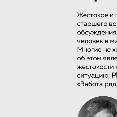
Жестокое и
старшего во
обсуждения 
человек в ми
Многие не х
об этом явл
жестокости 
ситуацию,
P
«Забота ряд