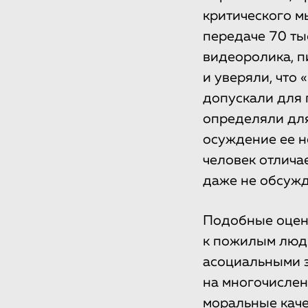
критического 
передаче 70 ты
видеоролика, п
и уверяли, что 
допускали для 
определяли для
осуждение ее н
человек отлича
даже не обсужд
Подобные оцен
к пожилым людя
асоциальными э
на многочислен
моральные каче