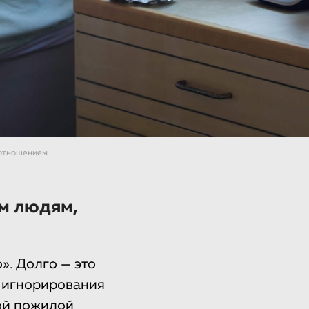
 отношением
м людям,
». Долго — это
, игнорирования
ой пожилой