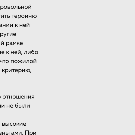
бровольной
тить героиню
ании к ней
другие
ой рамке
 к ней, либо
 что пожилой
 критерию,
о отношения
ии не были
 высокие
еньгами. При