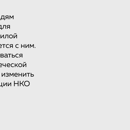
юдям
для
жилой
тся с ним.
ываться
еческой
о изменить
иции НКО