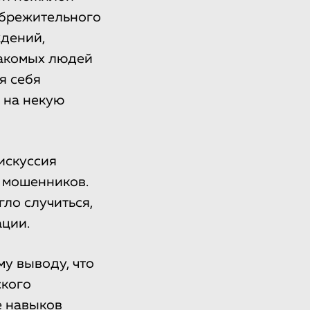
ебрежительного
ждений,
накомых людей
я себя
 на некую
искуссия
 мошенников.
ло случиться,
ации.
у выводу, что
ского
е навыков