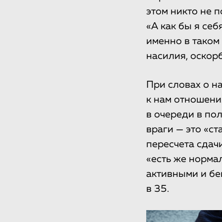
этом никто не п
«А как бы я се
именно в таком
насилия, оскор
При словах о н
к нам отношения
в очереди в по
враги — это «ст
пересчета сдач
«есть же норма
активными и бе
в 35.