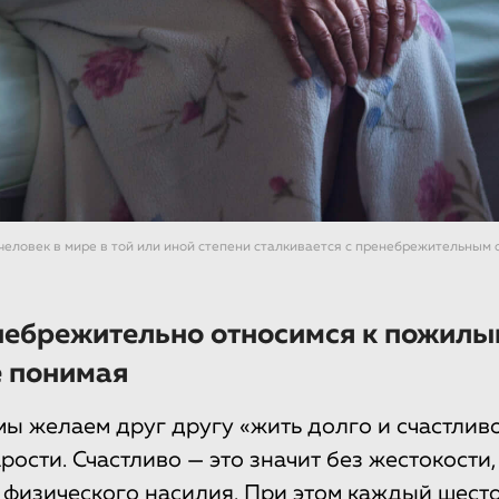
еловек в мире в той или иной степени сталкивается с пренебрежительным
небрежительно относимся к пожилы
е понимая
мы желаем друг другу «жить долго и счастливо
рости. Счастливо — это значит без жестокости
 физического насилия. При этом каждый шест