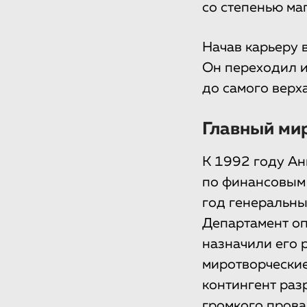
со степенью ма
Начав карьеру 
Он переходил и
до самого верха
Главный ми
К 1992 году Ан
по финансовым 
год генеральны
Департамент о
назначили его 
миротворческие
контингент раз
громкого прова