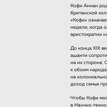
Кофи Аннан род
британской кол
«Кофи» означае
недели, когда 
аристократии н
До конца XIX в
ашанти сопроти
на их стороне.
к обоим народа
на колониально
доход семье пр
Чтобы Кофи мог
в Научно-техно