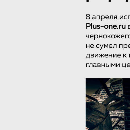
8 апреля ис
Plus-one.ru
в
чернокожего
не сумел пр
движение к 
главными ц