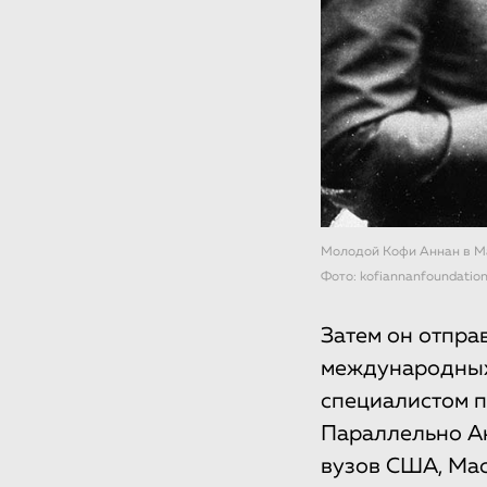
Молодой Кофи Аннан в М
Фото: kofiannanfoundation
Затем он отпра
международных 
специалистом 
Параллельно Ан
вузов США, Мас