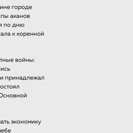
чине городе
ппы аканов
я по дню
жала к коренной
итные войны:
лись
офи принадлежал
состоял
 Основной
чать экономику
чебе