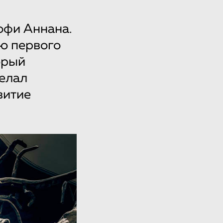
офи Аннана.
ю первого
орый
делал
витие