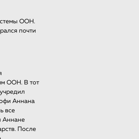
истемы ООН.
брался почти
я
м ООН. В тот
 учредил
Кофи Аннана
ь все
и Аннане
арств. После
е