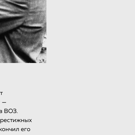
т
 —
в ВОЗ.
престижных
кончил его