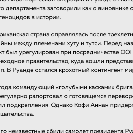
о департамента заговорили как о виновнике 
геноцидов в истории.
риканская страна оправлялась после трехлет
йны между племенами хуту и тутси. Перед на
т был урегулирован при посредничестве ООН
еходное правительство, куда вошли представ
пп. В Руанде остался крохотный контингент ми
 года командующий «голубыми касками» бриг
егулярно рапортовал о готовящемся переворо
ил подкрепления. Однако Кофи Аннан придер
шательства.
го неизвестные сбили самолет президента Ру