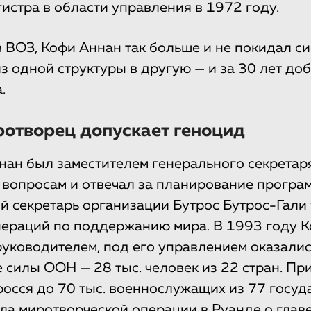
гистра в области управления в 1972 году.
в ВОЗ, Кофи Аннан так больше и не покидал с
з одной структуры в другую — и за 30 лет до
.
ротворец допускает геноцид
нан был заместителем генерального секретар
вопросам и отвечал за планирование програм
й секретарь организации Бутрос Бутрос-Гали
пераций по поддержанию мира. В 1993 году 
руководителем, под его управлением оказалис
 силы ООН — 28 тыс. человек из 22 стран. Пр
росся до 70 тыс. военнослужащих из 77 госуд
ла миротворческой операции в Руанде о глав