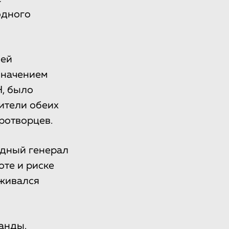
одного
ней
значением
, было
ители обеих
ротворцев.
адный генерал
те и риске
живался
анды.