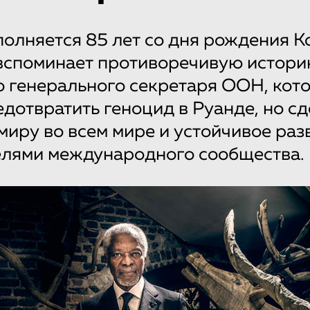
полняется 85 лет со дня рождения К
споминает противоречивую истори
 генерального секретаря ООН, кот
едотвратить геноцид в Руанде, но с
миру во всем мире и устойчивое раз
елями международного сообщества.