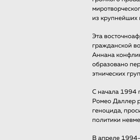
миротворческог
из крупнейших 
Эта восточноаф
гражданской во
Аннана конфлик
образовано пер
этнических гру
С начала 1994
Ромео Даллер р
геноцида, прос
политики невме
В апреле 1994-