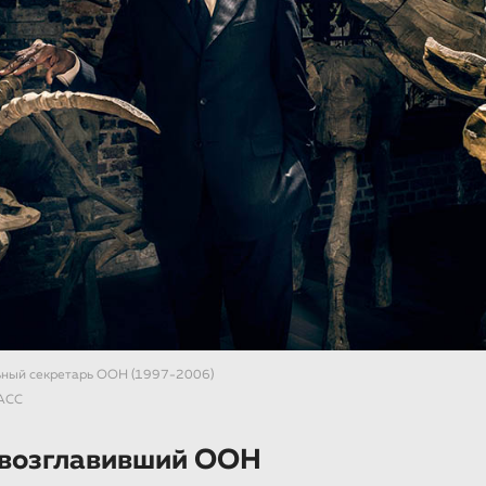
ьный секретарь ООН (1997-2006)
АСС
 возглавивший ООН