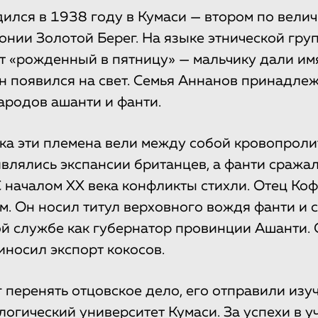
ился в 1938 году в Кумаси — втором по вели
онии Золотой Берег. На языке этнической гру
т «рожденный в пятницу» — мальчику дали им
он появился на свет. Семья Аннанов принадле
ародов ашанти и фанти.
ека эти племена вели между собой кровопрол
влялись экспансии британцев, а фанти сража
 С началом XX века конфликты стихли. Отец К
м. Он носил титул верховного вождя фанти и 
й службе как губернатор провинции Ашанти.
иносил экспорт кокосов.
 перенять отцовское дело, его отправили изу
логический университет Кумаси. За успехи в у