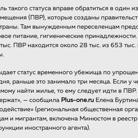
ь такого статуса вправе обратиться в один и
мещения (ПВР), которые созданы правительс
страны. Там вынужденным переселенцам пред
овое питание, гигиенические принадлежности.
 тыс. ПВР находится около 28 тыс. из 653 тыс
ы.
ыдает статус временного убежища по упроще
дня, раньше это занимало три месяца. Если у ч
мому найти жилье, то ему следует идти в ПВР.
держат», — сообщила
Plus-one.ru
Елена Буртина
одействие» (региональная общественная орг
м и мигрантам, включена Минюстом в реестр
нкции иностранного агента).