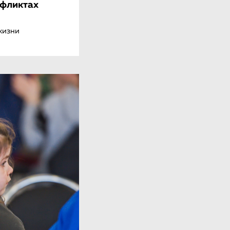
нфликтах
жизни