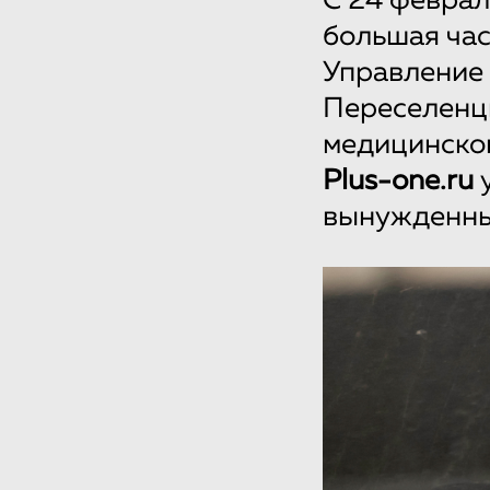
С 24 феврал
большая час
Управление 
Переселенцы
медицинской
Plus-one.ru
у
вынужденные