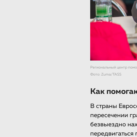
Региональный центр помо
Фото: Zuma/TASS
Как помога
В страны Еврос
пересечении гр
безвыездно нах
передвигаться 