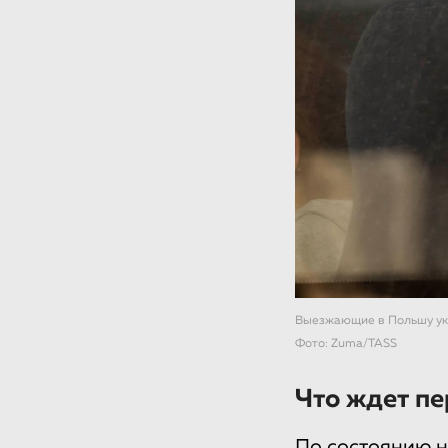
Выезжающие в Польшу ук
Фото: Zuma/TASS
Что ждет пе
По состоянию н