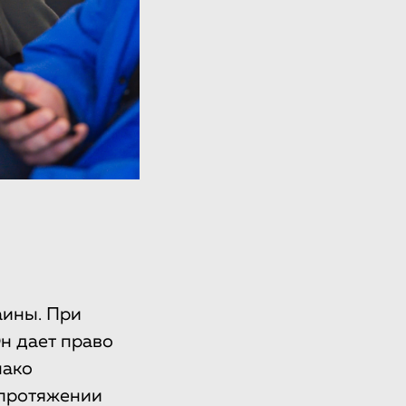
аины. При
н дает право
нако
 протяжении