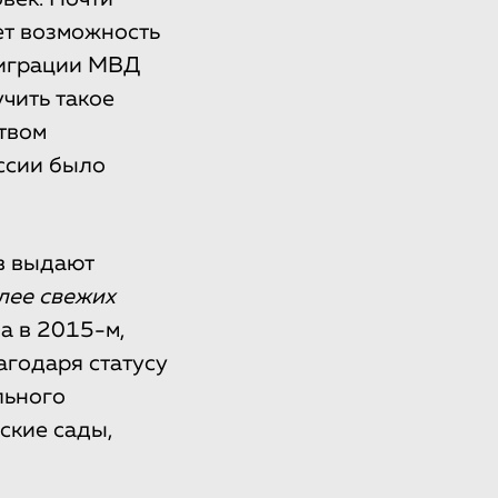
ет возможность
миграции МВД
чить такое
ством
ссии было
в выдают
лее свежих
а в 2015-м,
агодаря статусу
льного
ские сады,