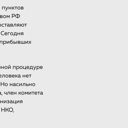
з пунктов
твом РФ
оставляют
 Сегодня
. прибывших
нной процедуре
еловека нет
 Но насильно
, член комитета
анизация
 НКО,