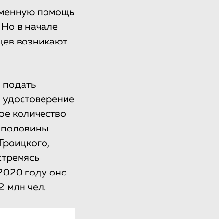
еменную помощь
 Но в начале
нцев возникают
т подать
м удостоверение
ое количество
е половины
Троицкого,
стремясь
2020 году оно
2 млн чел.