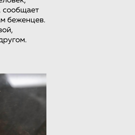
еловек,
, сообщает
м беженцев.
вой,
другом.