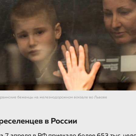
раинские беженцы на железнодорожном вокзале во Львове
реселенцев в России
а 7 апреля в РФ приехало более 653 тыс. чело