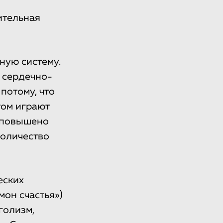
ительная
ную систему.
 сердечно-
потому, что
том играют
, повышено
количество
еских
мон счастья»)
голизм,