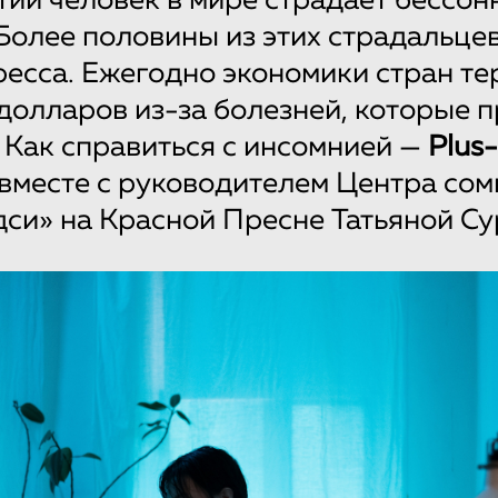
ий человек в мире страдает бессон
Более половины из этих страдальце
тресса. Ежегодно экономики стран т
олларов из-за болезней, которые 
 Как справиться с инсомнией —
Plus-
вместе с руководителем Центра со
си» на Красной Пресне Татьяной Су