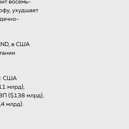
пит восемь-
офу, ухудшает
рдечно-
AND, в США
тании
о: США
11 млрд),
ВП ($138 млрд),
4 млрд).