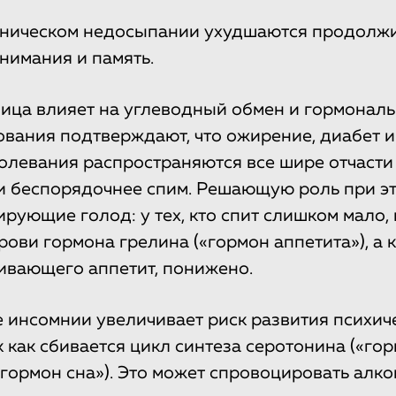
ническом недосыпании ухудшаются продолж
нимания и память.
ица влияет на углеводный обмен и гормональ
вания подтверждают, что ожирение, диабет и
олевания распространяются все шире отчасти 
и беспорядочнее спим. Решающую роль при э
ирующие голод: у тех, кто спит слишком мало
рови гормона грелина («гормон аппетита»), а 
ивающего аппетит, понижено.
 инсомнии увеличивает риск развития психич
к как сбивается цикл синтеза серотонина («гор
«гормон сна»). Это может спровоцировать алко