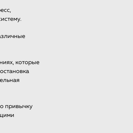
есс,
истему.
азличные
ниях, которые
(остановка
тельная
ро привычку
ющими