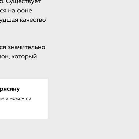
. Существует
ся на фоне
удшая качество
ся значительно
мон, который
трясину
ем и можем ли