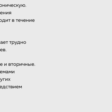
оническую.
нения
одит в течение
ает трудно
ев.
е и вторичные.
лемами
угих
ледствием