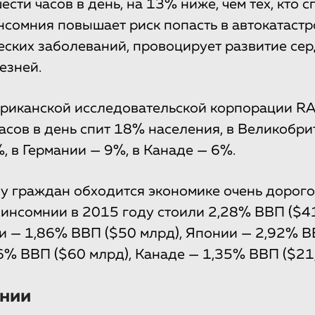
сти часов в день, на 13% ниже, чем тех, кто с
Инсомния повышает риск попасть в автокатастр
еских заболеваний, провоцирует развитие се
езней.
ериканской исследовательской корпорации R
асов в день спит 18% населения, в Великобри
, в Германии — 9%, в Канаде — 6%.
у граждан обходится экономике очень дорог
 инсомнии в 2015 году стоили 2,28% ВВП ($4
 — 1,86% ВВП ($50 млрд), Японии — 2,92% В
6% ВВП ($60 млрд), Канаде — 1,35% ВВП ($21,
нии