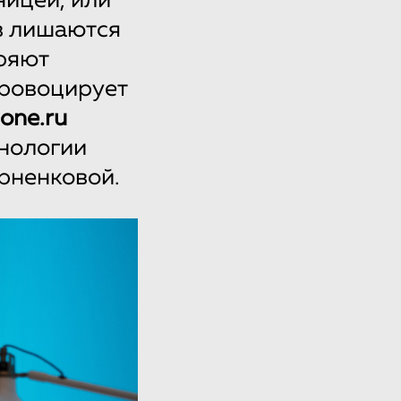
ницей, или
в лишаются
еряют
провоцирует
one.ru
мнологии
рненковой.