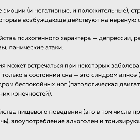
эмоции (и негативные, и положительные), стр
оторые возбуждающе действуют на нервную с
йства психогенного характера — депрессии, р
ы, панические атаки.
я может встречаться при некоторых заболева
 только в состоянии сна — это синдром апноэ 
дром беспокойных ног (патологическая двига
них конечностей).
ства пищевого поведения (это в том числе п
очь), злоупотребление алкоголем и тонизиру