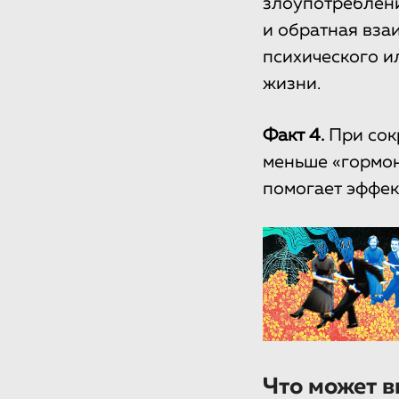
злоупотреблени
и обратная вза
психического и
жизни.
Факт 4.
При сок
меньше «гормон
помогает эффект
Что может в