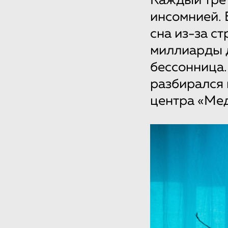
Каждый трет
инсомнией. 
сна из-за с
миллиарды д
бессонница.
разбирался 
центра «Мед