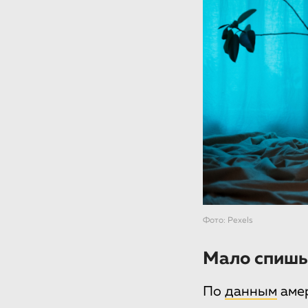
Фото: Pexels
Мало спишь
По
данным
амер