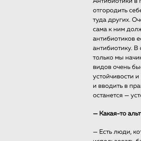
Антибиотики в 
отгородить себе
туда других. Оч
сама к ним дол
антибиотиков е
антибиотику. В 
только мы начи
видов очень бы
устойчивости и 
и вводить в пр
останется — ус
— Какая-то аль
— Есть люди, ко