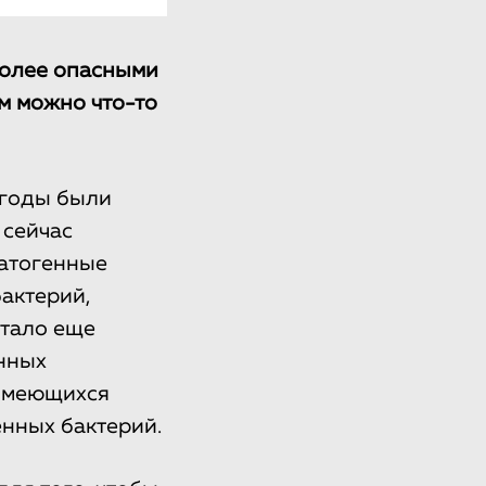
более опасными
м можно что-то
 годы были
 сейчас
патогенные
актерий,
стало еще
нных
 имеющихся
енных бактерий.