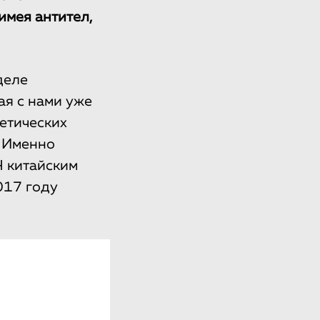
имея антител,
деле
ая с нами уже
нетических
 Именно
Ч китайским
017 году