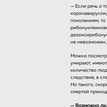
— Если речь о 
коронавирусом,
поколениям, то 
рибонуклеиново
дезоксирибонук
не невозможен,
Можно посмотрет
умирают, имеют
количество люд
следствие, в с
Но такого, ско
смертей приход
— Возможно ли,