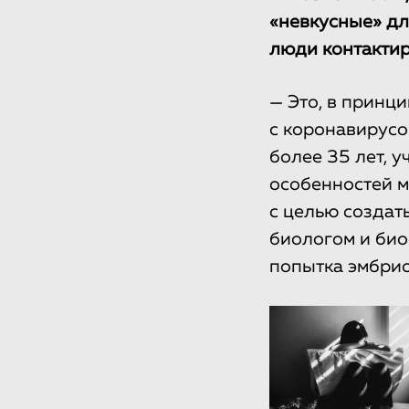
«невкусные» для
люди контактир
— Это, в принци
с коронавирусо
более 35 лет, у
особенностей м
с целью создат
биологом и био
попытка эмбрио