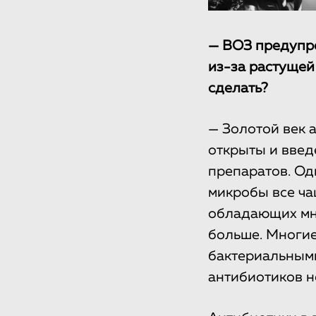
— ВОЗ предупр
из-за растущей
сделать?
— Золотой век 
открыты и введ
препаратов. Од
микробы все ча
обладающих мно
больше. Многие
бактериальными
антибиотиков н