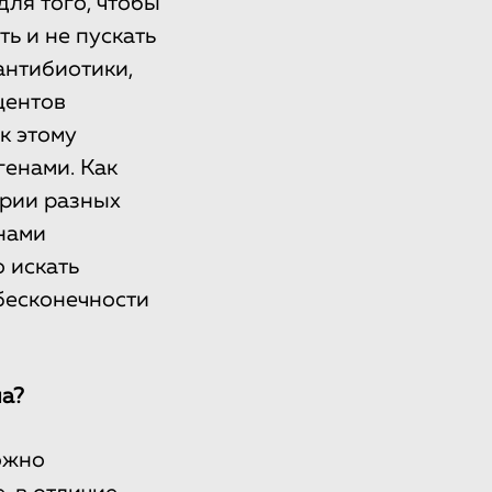
ля того, чтобы
ь и не пускать
антибиотики,
центов
к этому
генами. Как
ерии разных
нами
о искать
бесконечности
на?
ожно