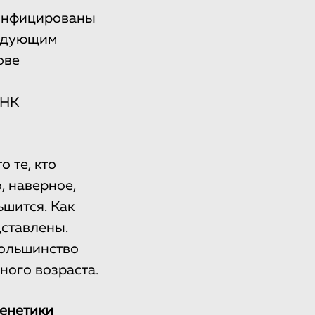
 инфицированы
ледующим
ове
ДНК
 те, кто
, наверное,
шится. Как
дставлены.
большинство
ного возраста.
генетики