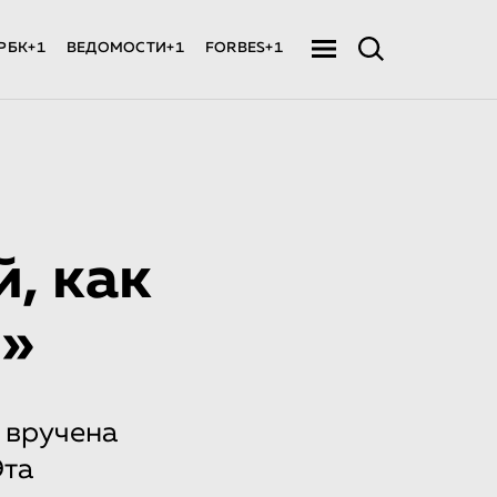
РБК+1
ВЕДОМОСТИ+1
FORBES+1
, как
и»
 вручена
Эта