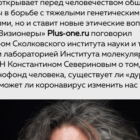
открывает перед человечеством об
 в борьбе с тяжелыми генетическим
ми, но и ставит новые этические во
«Визионеры»
Plus‑one.ru
поговорил
ом Сколковского института науки и 
 лабораторией Института молекуля
Н Константином Севериновым о том,
нофонд человека, существует ли «д
 может ли коронавирус изменить нас 