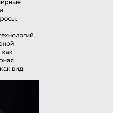
ширные
и
просы.
технологий,
рной
 как
урная
как вид.