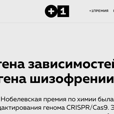
+1ПРЕМИЯ
гена зависимостей
 гена шизофрени
 Нобелевская премия по химии была
дактирования генома CRISPR/Cas9. 