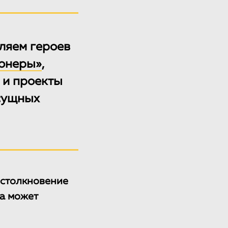
ляем героев
ионеры»
,
и и проекты
сущных
 столкновение
ча может