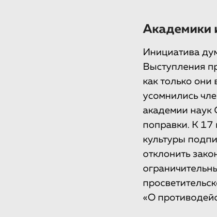
Академики и
Инициатива дум
Выступления пр
как только они
усомнились чле
академии наук 
поправки. К 17
культуры подп
отклонить зако
ограничительны
просветительск
«О противодейс