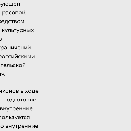
ирующей
 расовой,
редством
 культурных
в
ограничений
российскими
ительской
».
иконов в ходе
ыл подготовлен
 внутренние
пользуется
о внутренние