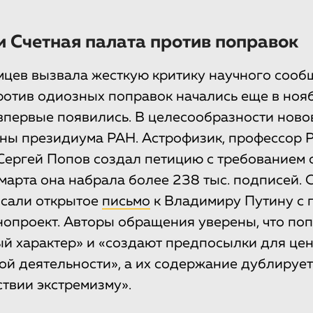
 Счетная палата против поправок
цев вызвала жесткую критику научного сообщ
отив одиозных поправок начались еще в нояб
 впервые появились. В целесообразности нов
ны президиума РАН. Астрофизик, профессор 
Сергей Попов создал петицию с требованием 
 марта она набрала более 238 тыс. подписей. 
исали открытое
письмо
к Владимиру Путину с 
нопроект. Авторы обращения уверены, что поп
й характер» и «создают предпосылки для це
ой деятельности», а их содержание дублирует
твии экстремизму».