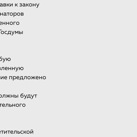
авки к закону
енаторов
венного
Госдумы
юбую
авленную
ение предложено
должны будут
тельного
етительской