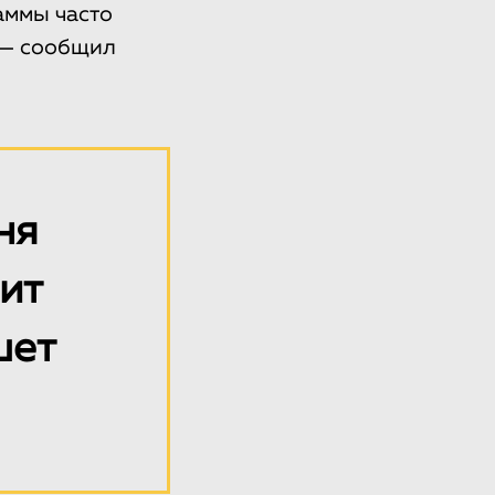
аммы часто
, — сообщил
ня
рит
шет