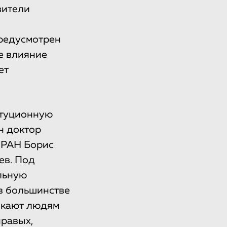
вители
предусмотрен
е влияние
ет
итуционную
н доктор
 РАН Борис
ев. Под
льную
 в большинстве
тыкают людям
правых,