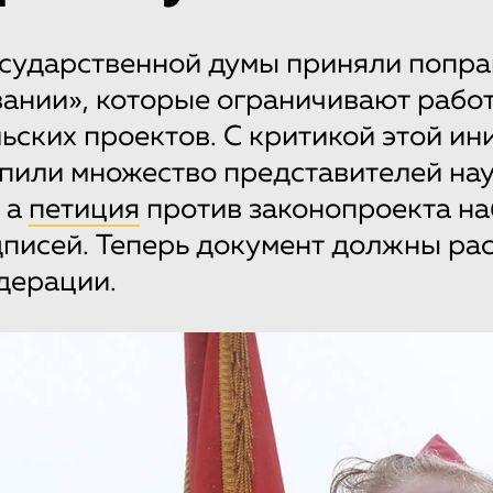
сударственной думы приняли поправ
ании», которые ограничивают рабо
ьских проектов. С критикой этой и
пили множество представителей на
 а
петиция
против законопроекта на
дписей. Теперь документ должны ра
дерации.