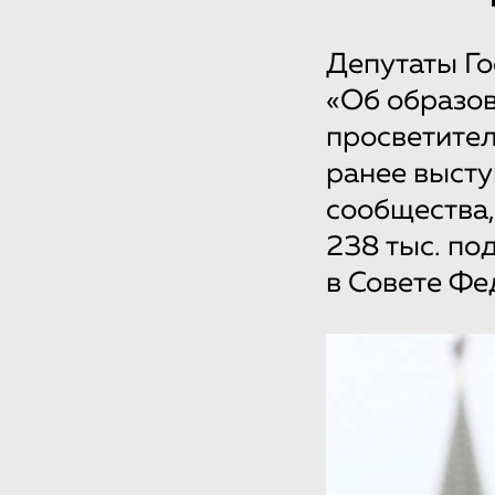
Депутаты Го
«Об образов
просветител
ранее высту
сообщества,
238 тыс. по
в Совете Фе