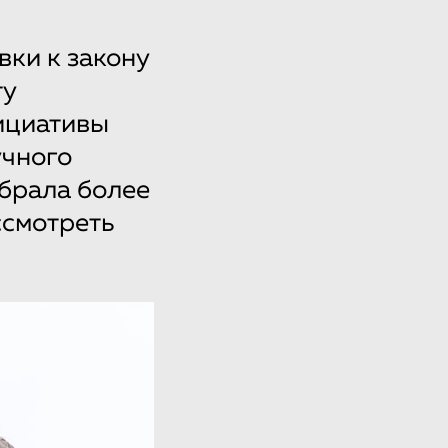
ки к закону
ту
нициативы
учного
брала более
ссмотреть