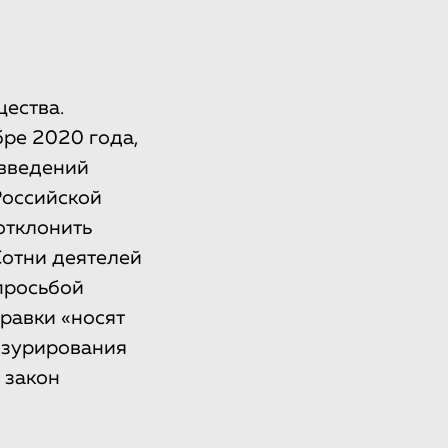
ества.
ре 2020 года,
овведений
Российской
отклонить
Сотни деятелей
просьбой
равки «носят
нзурирования
 закон