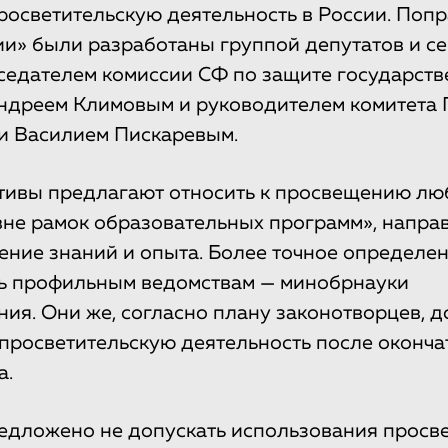
росветительскую деятельность в России. Попр
и» были разработаны группой депутатов и с
дседателем комиссии СФ по защите государст
ндреем Климовым и руководителем комитета 
и Василием Пискаревым.
тивы предлагают относить к просвещению л
вне рамок образовательных программ», напр
ение знаний и опыта. Более точное определ
ь профильным ведомствам — минобрнауки
ия. Они же, согласно плану законотворцев, 
просветительскую деятельность после оконча
а.
едложено не допускать использования просв