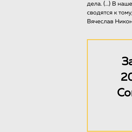
дела. (...) В н
сводятся к тому
Вячеслав Никон
З
20
Со