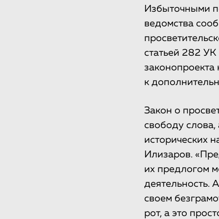
Избыточными 
ведомства сооб
просветительск
статьей 282 УК
законопроекта 
к дополнительн
Закон о просве
свободу слова,
исторических н
Илизаров. «Пре
их предлогом м
деятельность. 
своем безграмо
рот, а это прос