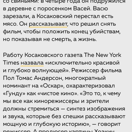
со свиньями: в четыре года он подружился
в деревне с поросенком Васей. Васю
зарезали, а Косаковский перестал есть
мясо. Он
рассказывает
, что решил снять
фильм, чтобы положить конец убийствам,
но показывая не смерть, а жизнь.
Работу Косаковского газета The New York
Times
назвала
«исключительно красивой
и глубоко волнующей». Режиссер фильма
Пол Томас Андерсон, многократный
номинант на «Оскар», охарактеризовал
«Гунду» как «чистое кино». «Это то, к чему
мы все как кинорежиссеры и зрители
должны стремиться — синтез изображения
и звука, которые без спешки рассказывают
мощную и глубокую историю», — говорит
режиссер. А продюсер картины Хоакин