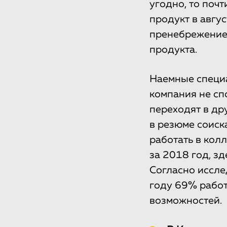
угодно, то почт
продукт в авгус
пренебрежение 
продукта.
Наемные специа
компания не сп
переходят в др
в резюме соиск
работать в кол
за 2018 год, з
Согласно иссле
году 69% работ
возможностей.