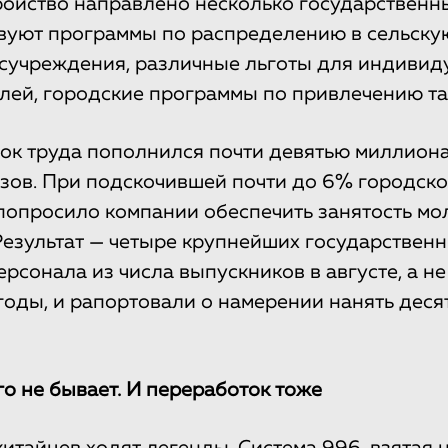
ройство направлено несколько государственн
вуют программы по распределению в сельскую
осучреждения, различные льготы для индиви
ей, городские программы по привлечению та
ок труда пополнился почти девятью миллион
зов. При подскочившей почти до 6% городск
попросило компании обеспечить занятость м
Результат — четыре крупнейших государственн
рсонала из числа выпускников в августе, а не 
оды, и рапортовали о намерении нанять деся
о не бывает. И переработок тоже