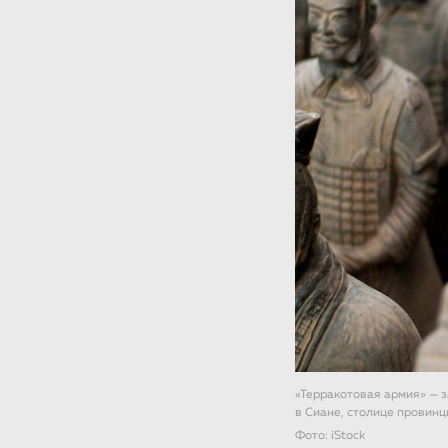
«Терракотовая армия» — 
в Сиане, столице провинц
Фото: iStock