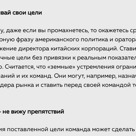
вай свои цели
у, даже если вы промахнетесь, то окажетесь с
рную фразу американского политика и оратор
жение директора китайских корпораций. Став
чные цели без привязки к реальным показател
. Считается, что «земные» устремления огран
аний и их команд. Они могут, например, назна
дера рынка и ставить перед своей командой те
 не вижу препятствий
я поставленной цели команда может сделать е