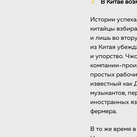
3
В Китае воз
Истории успеха
китайцы взбир
и лишь во втор
из Китая убежд
и упорство. Чж
компании-произ
простых рабочи
известный как Д
музыкантов, пе
иностранных яз
фермера.
В то же время 