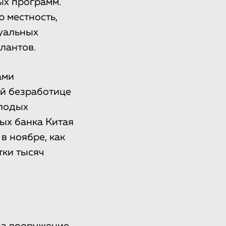
ых программ.
 местность,
дуальных
лантов.
ами
ой безработице
олодых
ых банка Китая
в ноябре, как
тки тысяч