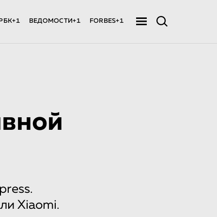
РБК+1
ВЕДОМОСТИ+1
FORBES+1
ивной
press.
ли Хiaomi.