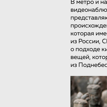
В метро и н
видеонаблюд
представляю
происхожде
которая име
из России, 
о подходе к
вещей, кото
из Поднебес