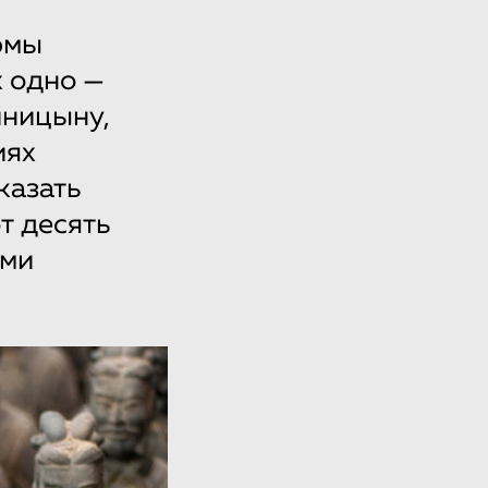
рмы
х одно —
ницыну,
иях
казать
т десять
ьми