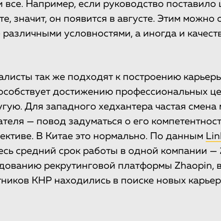
и все. Например, если руководство поставило
те, значит, он появится в августе. Этим можно
различными условностями, а иногда и качест
листы так же подходят к построению карьеры
особствует достижению профессиональных ц
угую. Для западного хедхантера частая смена
ателя — повод задуматься о его компетентнос
лективе. В Китае это нормально. По данным
Lin
десь средний срок работы в одной компании — 
дованию рекрутинговой платформы Zhaopin, 
ников КНР находились в поиске новых карье