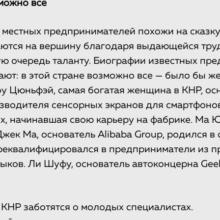
можно все
 местных предпринимателей похожи на сказку.
аются на вершину благодаря выдающейся тру
ую очередь таланту. Биографии известных пр
ают: в этой стране возможно все — было бы ж
оу Цюньфэй, самая богатая женщина в КНР, ос
водителя сенсорных экранов для смартфонов
х, начинавшая свою карьеру на фабрике. Ма Ю
жек Ма, основатель Alibaba Group, родился в 
реквалифицировался в предприниматели из п
ыков. Ли Шуфу, основатель автоконцерна Geel
в КНР заботятся о молодых специалистах.