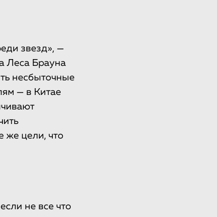
реди звезд», —
а Леса Брауна
ить несбыточные
ям — в Китае
ичивают
чить
 же цели, что
сли не все что