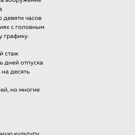
на вооружение
а
о девяти часов
циях с головным
у графику.
й стаж
ь дней отпуска
 на десять
ей, но многие
вную культуру