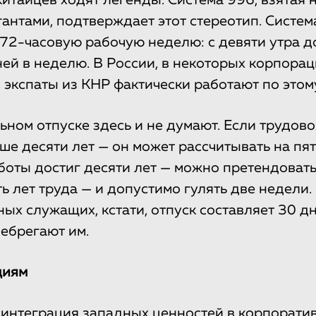
итайцев ходят легенды. Система 996, взятая 
гантами, подтверждает этот стереотип. Систем
72-часовую рабочую неделю: с девяти утра д
ней в неделю. В России, в некоторых корпора
, экспаты из КНР фактически работают по этом
ном отпуске здесь и не думают. Если трудово
ше десяти лет — он может рассчитывать на пят
аботы достиг десяти лет — можно претендовать
ь лет труда — и допустимо гулять две недели.
ых служащих, кстати, отпуск составляет 30 дн
ебрегают им.
циям
интеграция западных ценностей в корпорати