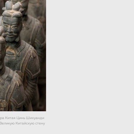
тора Китая Цинь Шихуанди
 Великую Китайскую стену