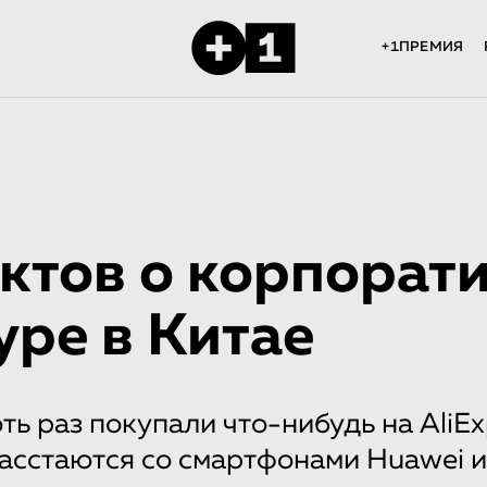
+1ПРЕМИЯ
ктов о корпорат
уре в Китае
ть раз покупали что-нибудь на AliEx
асстаются со смартфонами Huawei и