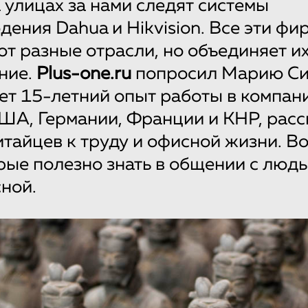
а улицах за нами следят системы
ения Dahua и Hikvision. Все эти фи
т разные отрасли, но объединяет и
ние.
Plus-one.ru
попросил Марию Си
ет 15-летний опыт работы в компан
США, Германии, Франции и КНР, расс
итайцев к труду и офисной жизни. Во
рые полезно знать в общении с люд
ной.