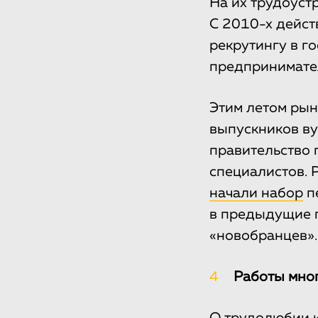
На их трудоуст
С 2010-х дейст
рекрутингу в г
предпринимател
Этим летом рын
выпускников ву
правительство 
специалистов. 
начали набор
пе
в предыдущие г
«новобранцев».
4
Работы мног