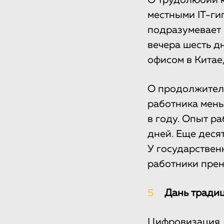
О трудолюбии к
местными IT-ги
подразумевает 
вечера шесть д
офисом в Китае
О продолжитель
работника мень
в году. Опыт р
дней. Еще десят
У государственн
работники прен
5
Дань тради
Цифровизация, 