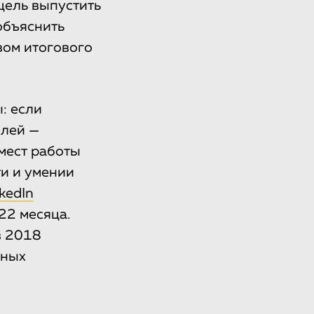
 цель выпустить
 объяснить
вом итогового
: если
елей —
 мест работы
ти и умении
kedIn
22 месяца.
в 2018
рных