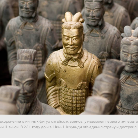
захоронение глиняных фигур китайских воинов, у мавзолея первого импера
ии Шэньси. В 221 году до н.э. Цинь Шихуанди объединил страну и достроил