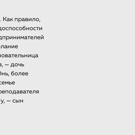
 Как правило,
доспособности
едпринимателей
елание
новательница
, — дочь
нь, более
семье
реподавателя
y, — сын