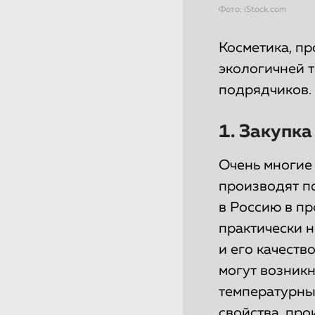
Фото: iStock.com
Косметика, п
экологичней 
подрядчиков.
1. Закупка
Очень многие 
производят по
в Россию в п
практически 
и его качеств
могут возник
температурных
свойства, про