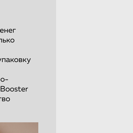
енег
лько
упаковку
по-
 Booster
тво