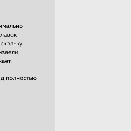
симально
илавок
оскольку
извели,
ает.
нд полностью