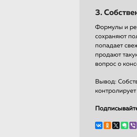
3. Собстве
Формулы и ре
сохраняют по
попадает свеж
продают такую
вопрос о конс
Вывод: Собст
контролирует 
Подписывайт