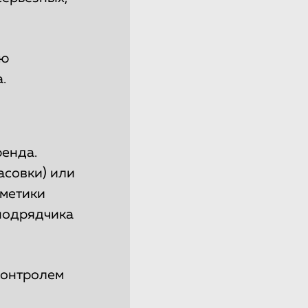
ию
.
ренда.
асовки) или
сметики
 подрядчика
контролем