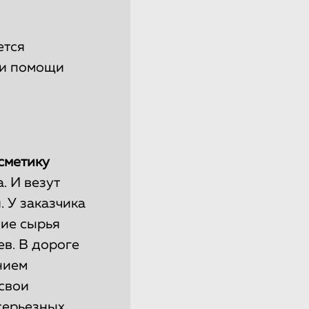
ется
ри помощи
сметику
. И везут
 У заказчика
ие сырья
ев. В дороге
нием
свои
серьезных,