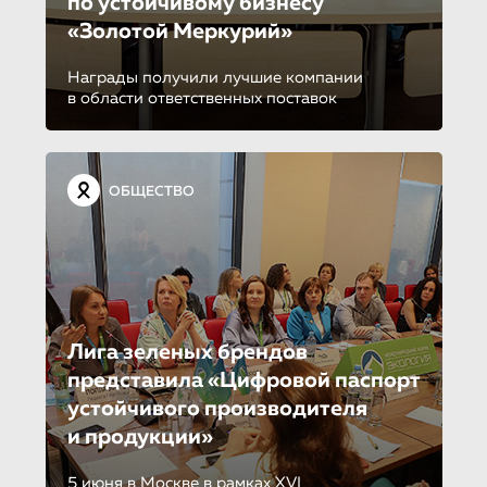
по устойчиво­му бизнесу
«Золотой Меркурий»
Награды получили лучшие компании
в области ответственных поставок
ОБЩЕСТВО
Лига зеленых брендов
представила «Цифровой паспорт
устойчивого производителя
и продукции»
5 июня в Москве в рамках XVI