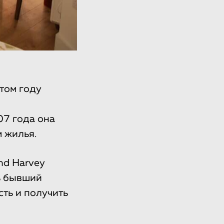
том году
007 года она
 жилья.
nd Harvey
ть бывший
сть и получить