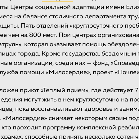
ыты Центры социальной адаптации имени Ели
иеся на балансе столичного департамента тру
ащиты. Пять отделений «круглосуточного пре
ее чем на 800 мест. При центрах организован
труль», которая оказывает помощь обездоле
улицах города. Кроме государства, бездомным
ные организации, среди них — фонд «Справе
лужба помощи «Милосердие», проект «Ночлеж
ложен приют «Теплый прием», где действует 7
едения могут жить в нем круглосуточно на п
яцев, пока восстанавливают здоровье и зани
. «Милосердие» снимает некоторым своим по
м, кто проходит программу комплексной реаби
 храмах, способные принять несколько сотен ч