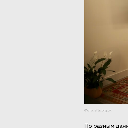
Фото: sfts.org.uk
По разным дан