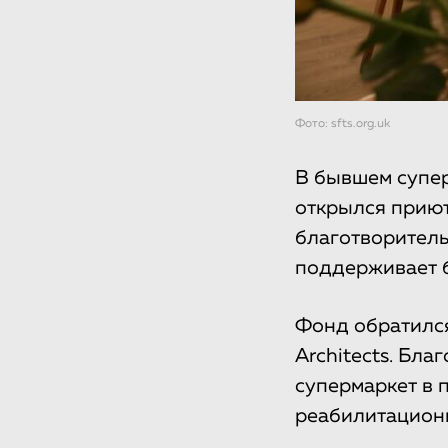
Фото: sfts.org.uk
В бывшем супер
открылся приют
благотворител
поддерживает б
Фонд обратился
Architects. Бл
супермаркет в 
реабилитацион