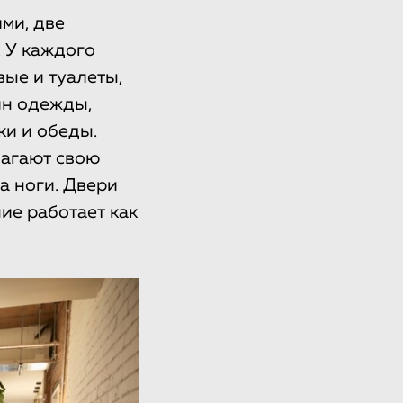
ми, две
 У каждого
вые и туалеты,
ин одежды,
ки и обеды.
лагают свою
а ноги. Двери
ие работает как