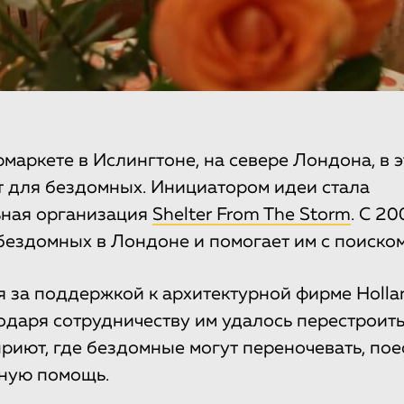
маркете в Ислингтоне, на севере Лондона, в э
 для бездомных. Инициатором идеи стала
ьная организация
Shelter From The Storm
. С 2
ездомных в Лондоне и помогает им с поиском
 за поддержкой к архитектурной фирме Holla
агодаря сотрудничеству им удалось перестрои
приют, где бездомные могут переночевать, пое
ную помощь.