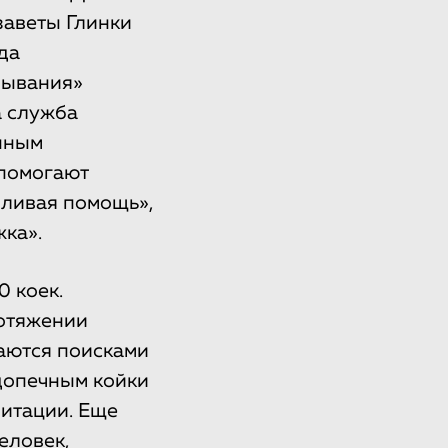
заветы Глинки
да
бывания»
а служба
нным
 помогают
дливая помощь»,
ка».
0 коек.
ротяжении
маются поисками
допечным койки
литации. Еще
еловек,