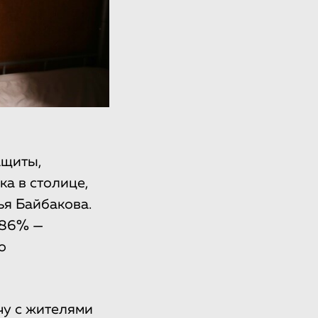
ащиты,
а в столице,
я Байбакова.
 86% —
о
чу с жителями