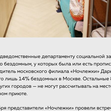
одведомственные департаменту социальной з
о бездомным, у которых была или есть прописк
итель московского филиала «Ночлежки» Дарь
это лишь 14% бездомных в Москве. Остальные
угих городов — не могут рассчитывать на мест
ном приюте.
бря представители «Ночлежки» провели встре