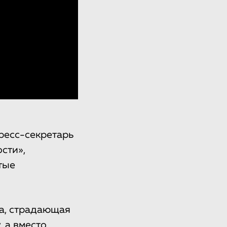
ресс-секретарь
сти»,
тые
ка, страдающая
 а вместо