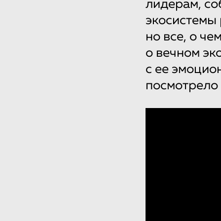
лидерам, со
экосистемы 
но все, о че
о вечном эк
с ее эмоцио
посмотрело 