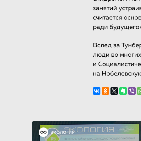
занятий устраи
считается осно
ради будущего»
Вслед за Тунбе
люди во многих
и Социалистиче
на Нобелевску
ЭКОЛОГИЯ