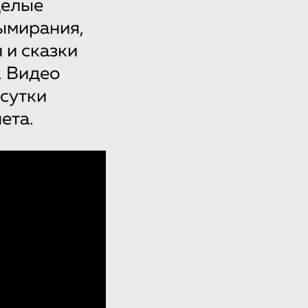
Целые
ымирания,
 и сказки
. Видео
сутки
ета.