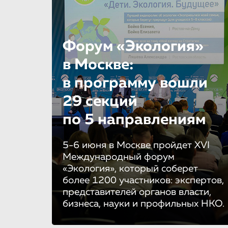
Форум «Экология»
в Москве:
в программу вошли
29 секций
по 5 направле­ни­ям
5-6 июня в Москве пройдет XVI
Международный форум
«Экология», который соберет
более 1200 участников: экспертов,
представителей органов власти,
бизнеса, науки и профильных НКО.