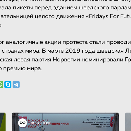
вала пикеты перед зданием шведского парламе
вательницей целого движения «Fridays For Fut
.
рг аналогичные акции протеста стали провод
 странах мира. В марте 2019 года шведская Л
ская левая партия Норвегии номинировали Гр
ю премию мира.
ЭКОЛОГИЯ