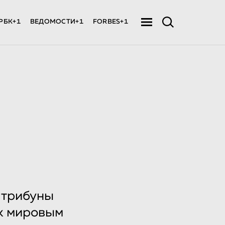
РБК+1
ВЕДОМОСТИ+1
FORBES+1
с трибуны
к мировым