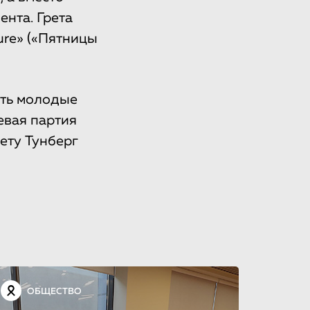
нта. Грета
ure» («Пятницы
ить молодые
евая партия
ету Тунберг
ОБЩЕСТВО