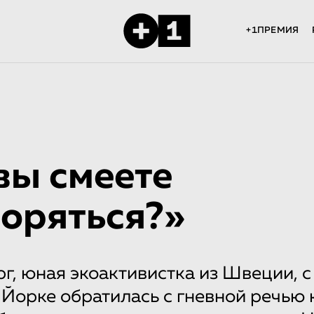
+1ПРЕМИЯ
вы смеете
оряться?»
рг, юная экоактивистка из Швеции, 
Йорке обратилась с гневной речью 