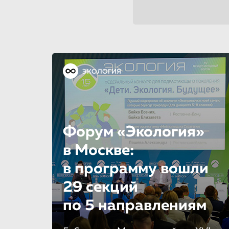
ЭКОЛОГИЯ
Форум «Экология»
в Москве:
в программу вошли
29 секций
по 5 направле­ни­ям