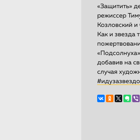
«Защитить» д
режиссер Тим
Козловский и 
Как и звезда 
пожертвовани
«Подсолнуха»,
добавив на св
случая худож
#идузазвезд