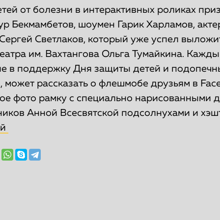
етей от болезни в интерактивных роликах при
ур Бекмамбетов, шоумен Гарик Харламов, акт
Сергей Светлаков, который уже успел выложи
театра им. Вахтангова Ольга Тумайкина. Кажд
е в поддержку Дня защиты детей и подопечн
 может рассказать о флешмобе друзьям в Fac
ое фото рамку с специально нарисованными д
ников Анной Всесвятской подсолнухами и хэш
ой