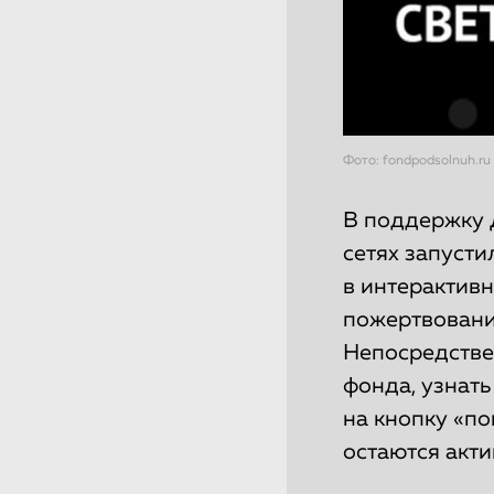
Фото: fondpodsolnuh.ru
В поддержку 
сетях запуст
в интерактивн
пожертвовани
Непосредствен
фонда, узнать
на кнопку «по
остаются акт