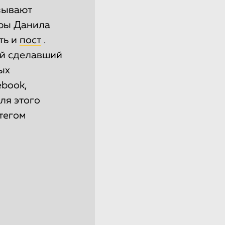
зывают
еры Данила
ть и
пост
.
ый сделавший
ых
ebook,
ля этого
тегом