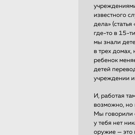
учреждениями.
известного сл
дела» (статья
где-то в 15-т
мы знали дете
в трех домах, 
ребенок меняе
детей перевод
учреждении и 
И, работая там
возможно, но 
Мы говорили о
у тебя нет ни
оружие — это