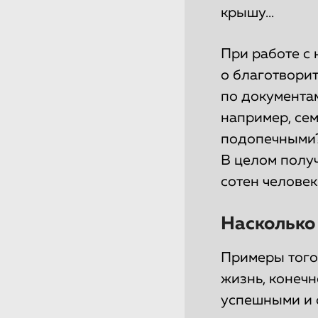
крышу...
При работе с
о благотворит
по документам
например, сем
подопечными? 
В целом получ
сотен человек
Насколько
Примеры того
жизнь, конечно
успешными и 