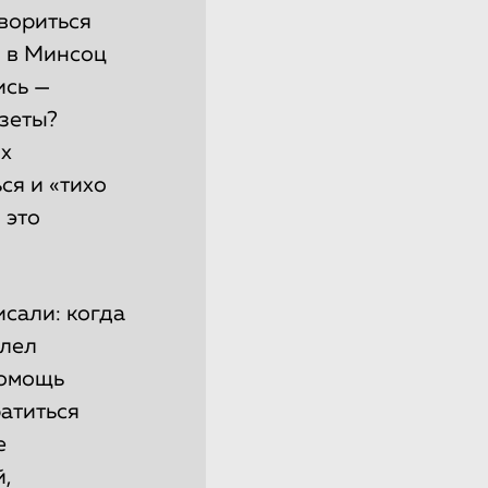
овориться
и в Минсоц
ись —
азеты?
х
ся и «тихо
 это
исали: когда
олел
помощь
атиться
е
,