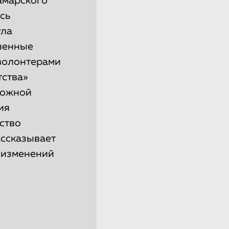
самарского
сь
ула
твенные
 волонтерами
тства»
ложной
ия
ство
ассказывает
 изменений