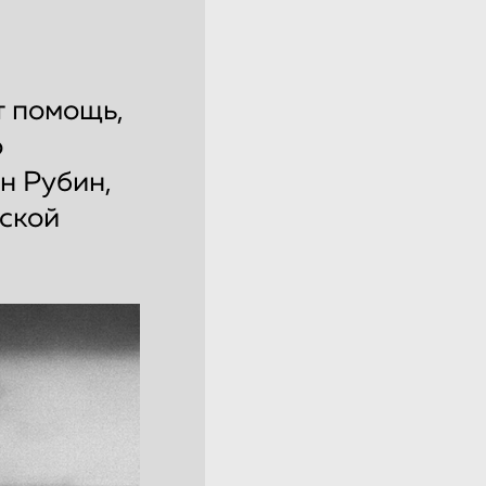
т помощь,
о
н Рубин,
ской