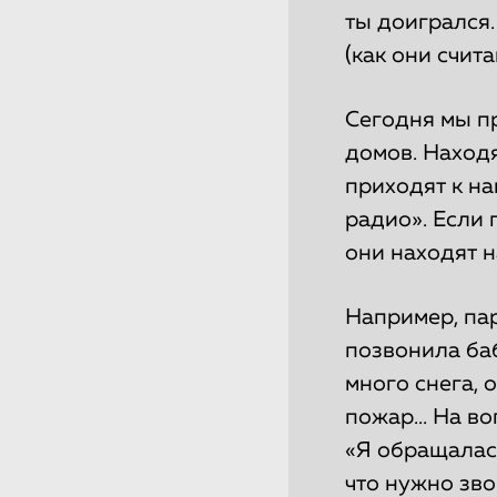
ты доигрался.
(как они счита
Сегодня мы пр
домов. Находя
приходят к на
радио». Если 
они находят н
Например, пар
позвонила баб
много снега, о
пожар... На в
«Я обращалась
что нужно зво