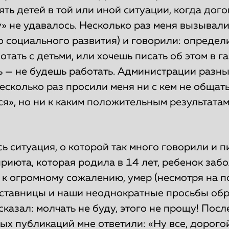
ять детей в той или иной ситуации, когда дог
» не удавалось. Несколько раз меня вызывал
 социального развития) и говорили: определ
отать с детьми, или хочешь писать об этом в г
ь — не будешь работать. Администрации разны
сколько раз просили меня ни с кем не общать
я», но ни к каким положительным результатам
сь ситуация, о которой так много говорили и п
приюта, которая родила в 14 лет, ребенок заб
 к огромному сожалению, умер (несмотря на 
ставницы и наши неоднократные просьбы обр
 сказал: молчать не буду, этого не прощу! Посл
х публикаций мне ответили: «Ну все, дорогой