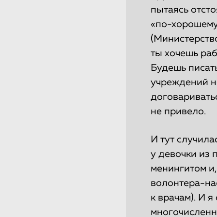
пытаясь отсто
«по-хорошему
(Министерство
ты хочешь раб
Будешь писат
учреждений не
договариватьс
не привело.
И тут случила
у девочки из 
менингитом и,
волонтера-на
к врачам). И я
многочисленны