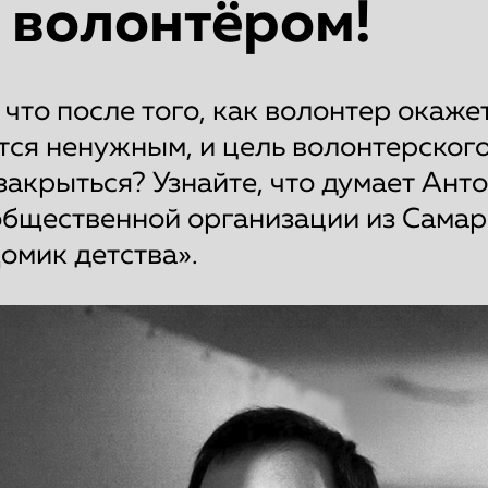
ь волонтёром!
 что после того, как волонтер окаже
тся ненужным, и цель волонтерског
закрыться? Узнайте, что думает Анто
общественной организации из Самар
омик детства».