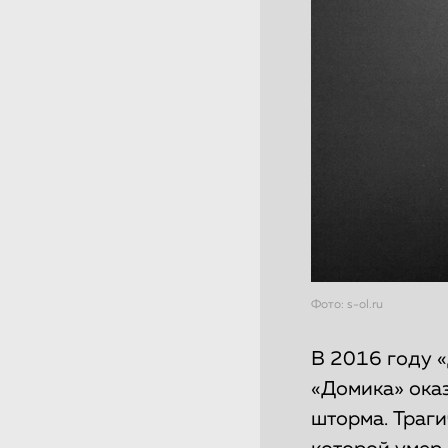
Фото: s-ol.ru
В 2016 году «
«Домика» ока
шторма. Траг