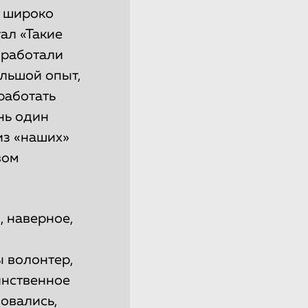
е широко
ал «Такие
 работали
ольшой опыт,
работать
знь один
из «наших»
вом
, наверное,
ы волонтер,
инственное
овались,