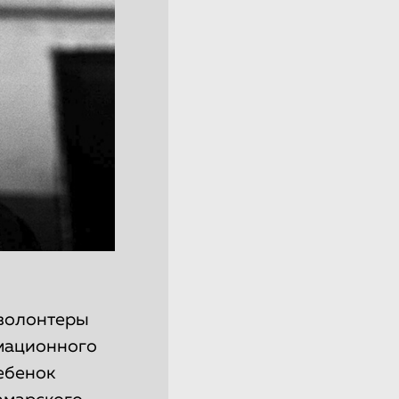
 волонтеры
рмационного
ебенок