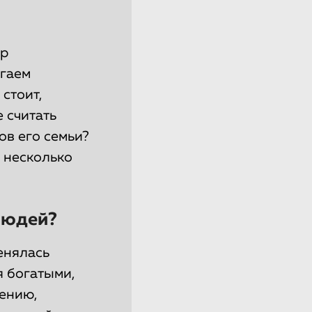
ор
огаем
стоит,
 считать
ов его семьи?
о несколько
людей?
енялась
ся богатыми,
ению,