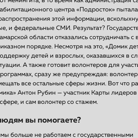
от менингита, в то время как администрация 
абилитационного центра «Подросток» пытала
 распространения этой информации, всколыхн
ые, и федеральные СМИ. Результат? Государс
амарской области отказались сотрудничать с
иказном порядке. Несмотря на это, «Домик де
оддержку детей и взрослых, оказавшихся в с
уации. А также готовит волонтеров для участ
программах, сразу же предупреждая: волонтер
ещать все остальные сферы жизни. Вот что р
мика» Антон Рубин — участник Карты лидеров
сфере, и сам волонтер со стажем.
людям вы помогаете?
 мы больше не работаем с государственными