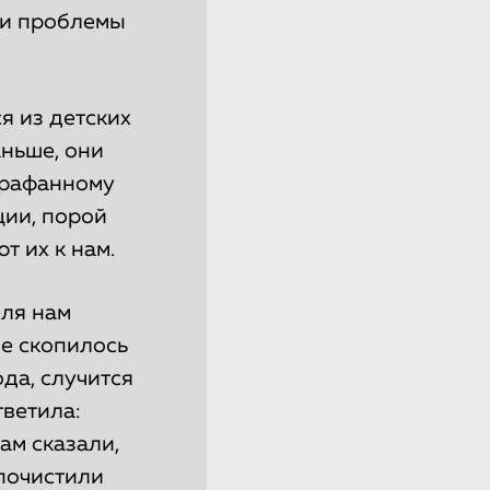
вои проблемы
я из детских
аньше, они
сарафанному
ции, порой
т их к нам.
еля нам
ше скопилось
ода, случится
тветила:
ам сказали,
 почистили