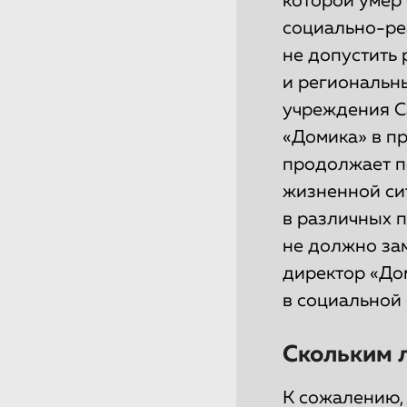
которой умер 
социально-ре
не допустить
и региональн
учреждения С
«Домика» в пр
продолжает п
жизненной сит
в различных 
не должно зам
директор «До
в социальной 
Скольким 
К сожалению,