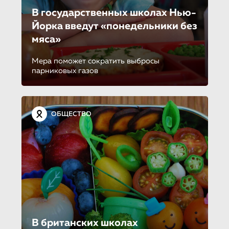
В государствен­ных школах Нью-
Йорка введут «понедель­ни­ки без
мяса»
Мера поможет сократить выбросы
парниковых газов
ОБЩЕСТВО
В британских школах