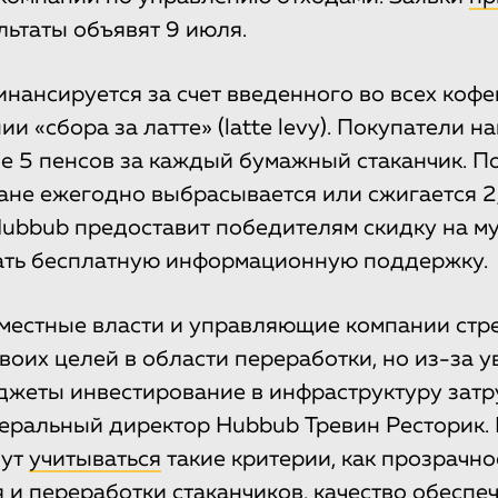
льтаты объявят 9 июля.
инансируется за счет введенного во всех кофе
и «сбора за латте» (latte levy). Покупатели н
 5 пенсов за каждый бумажный стаканчик. П
ране ежегодно выбрасывается или сжигается 2
Hubbub предоставит победителям скидку на м
ать бесплатную информационную поддержку.
 местные власти и управляющие компании стр
воих целей в области переработки, но из-за 
джеты инвестирование в инфраструктуру затр
еральный директор Hubbub Тревин Ресторик.
дут
учитываться
такие критерии, как прозрачно
я и переработки стаканчиков, качество обеспе