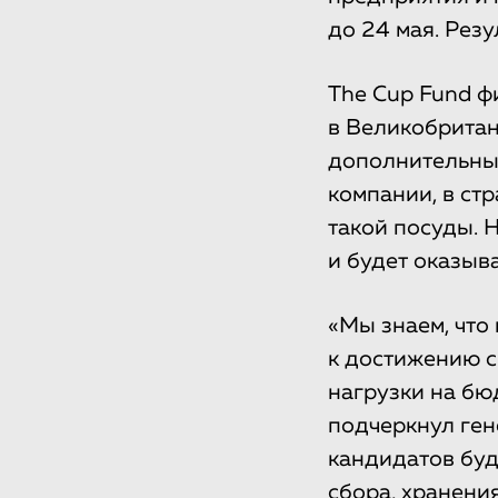
до 24 мая. Резу
The Cup Fund ф
в Великобритани
дополнительные
компании, в ст
такой посуды. 
и будет оказыв
«Мы знаем, что
к достижению с
нагрузки на бю
подчеркнул ген
кандидатов бу
сбора, хранени