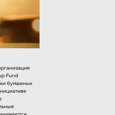
организация
up Fund
тки бумажных
инициативе
е
альные
инимаются