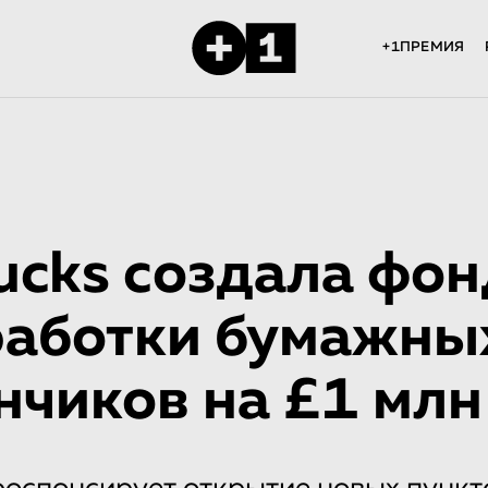
+1ПРЕМИЯ
ucks создала фон
работки бумажны
нчиков на £1 млн