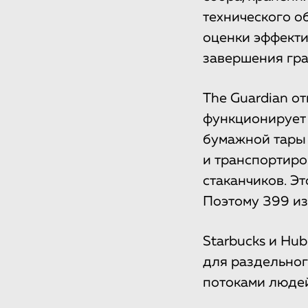
технического о
оценки эффекти
завершения гра
The Guardian о
функционирует 
бумажной тары 
и транспортиро
стаканчиков. Э
Поэтому 399 из
Starbucks и Hu
для раздельног
потоками людей