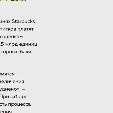
йнях Starbucks
апитков платят
о оценкам
,5 млрд единиц
усорные баки
емятся
увеличения
уднено», —
 При отборе
сть процесса
чения