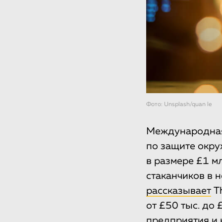
Фото: Unsplash/quan le
Международная 
по защите окр
в размере £1 м
стаканчиков в 
рассказывает
Th
от £50 тыс. до
предприятия и 