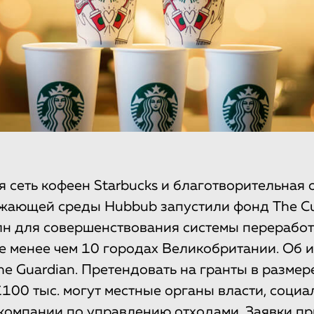
сеть кофеен Starbucks и благотворительная 
ужающей среды Hubbub запустили фонд The C
лн для совершенствования системы перерабо
не менее чем 10 городах Великобритании. Об 
e Guardian. Претендовать на гранты в размер
 £100 тыс. могут местные органы власти, соци
компании по управлению отходами. Заявки
пр