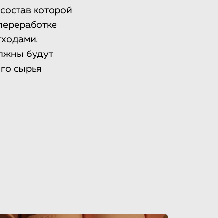
 состав которой
 переработке
тходами.
олжны будут
го сырья