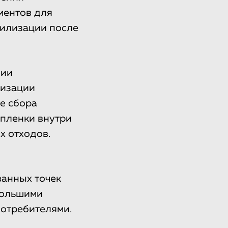
ментов для
тилизации после
нии
лизации
е сбора
 пленки внутри
х отходов.
ванных точек
большими
потребителями.