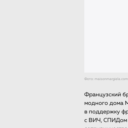
Фото: maisonmargiela.com
Французский бр
модного дома M
в поддержку фр
с ВИЧ, СПИДом 