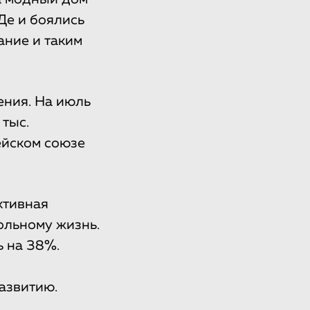
Де и боялись
ание и таким
ния. На июль
тыс.
ейском союзе
ктивная
ольному жизнь.
 на 38%.
азвитию.