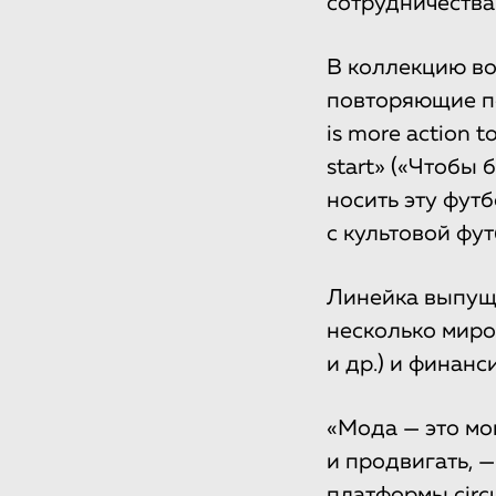
сотрудничества
В коллекцию во
повторяющие по
is more action to
start» («Чтобы
носить эту футб
с культовой фу
Линейка выпуще
несколько миров
и др.) и финан
«Мода — это мо
и продвигать, —
платформы
circ