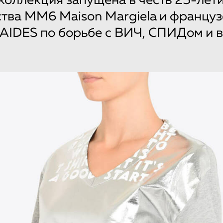
коллекция запущена в честь 25-лет
тва MM6 Maison Margiela и француз
AIDES по борьбе с ВИЧ, СПИДом и 