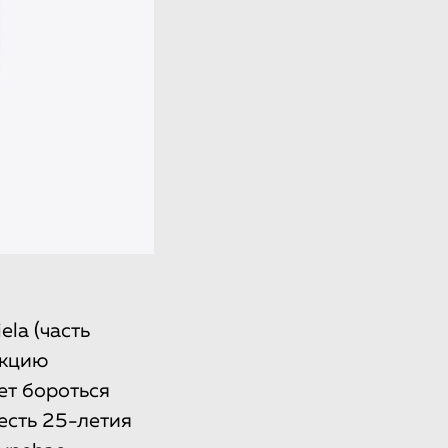
la (часть
екцию
ет бороться
есть 25-летия