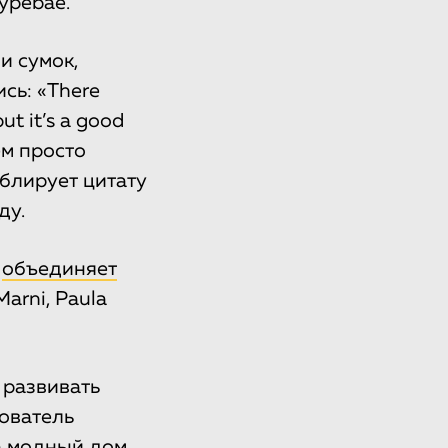
ypebae.
и сумок,
сь: «There
ut it’s a good
ем просто
ублирует цитату
ду.
д
объединяет
arni, Paula
 развивать
нователь
а модный дом