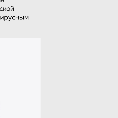
ия
ской
вирусным