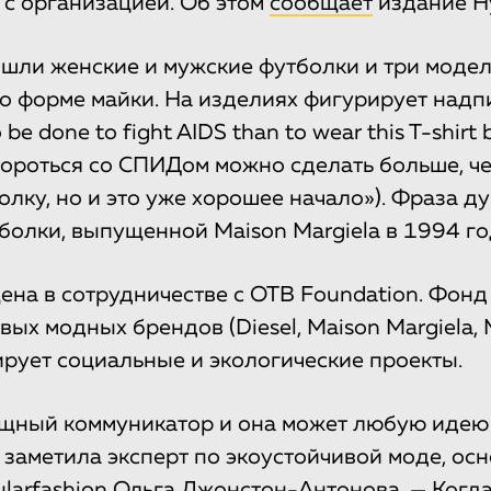
 с организацией. Об этом
сообщает
издание H
шли женские и мужские футболки и три модел
 форме майки. На изделиях фигурирует надпи
 be done to fight AIDS than to wear this T-shirt b
 бороться со СПИДом можно сделать больше, ч
олку, но и это уже хорошее начало»). Фраза д
тболки, выпущенной Maison Margiela в 1994 го
на в сотрудничестве с OTB Foundation. Фон
ых модных брендов (Diesel, Maison Margiela, M
сирует социальные и экологические проекты.
щный коммуникатор и она может любую идею
 заметила эксперт по экоустойчивой моде, ос
ularfashion
Ольга Джонстон-Антонова. — Когд