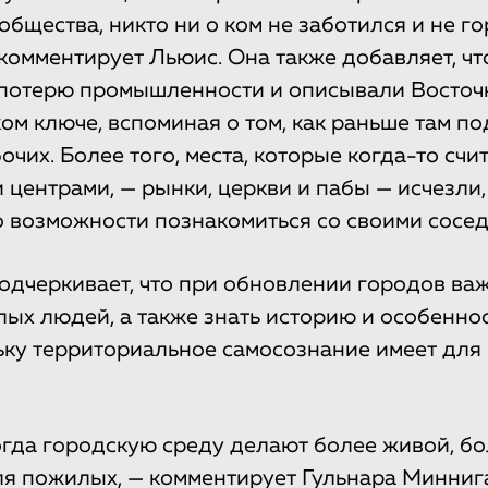
общества, никто ни о ком не заботился и не г
 комментирует Льюис. Она также добавляет, ч
 потерю промышленности и описывали Восточ
ком ключе, вспоминая о том, как раньше там 
чих. Более того, места, которые когда-то счи
ентрами, — рынки, церкви и пабы — исчезли, а
 возможности познакомиться со своими сосед
одчеркивает, что при обновлении городов ва
ых людей, а также знать историю и особенно
ьку территориальное самосознание имеет для
огда городскую среду делают более живой, бо
ля пожилых, — комментирует Гульнара Минниг