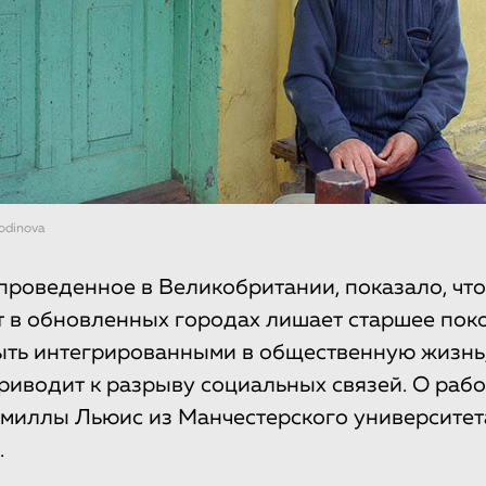
rodinova
проведенное в Великобритании, показало, чт
 в обновленных городах лишает старшее пок
ть интегрированными в общественную жизнь,
риводит к разрыву социальных связей. О раб
амиллы Льюис из Манчестерского университе
.