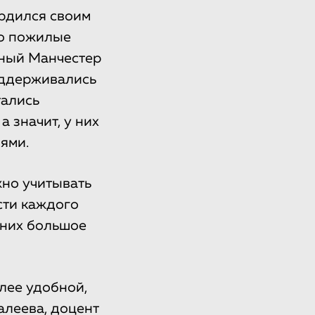
ордился своим
то пожилые
ный Манчестер
поддерживались
тались
 значит, у них
ями.
жно учитывать
сти каждого
 них большое
лее удобной,
алеева, доцент