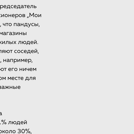
председатель
сионеров „Мои
, что пандусы,
 магазины
жилых людей.
ляют соседей,
, например,
ют его ничем
ом месте для
 важные
а
11% людей
 около 30%,