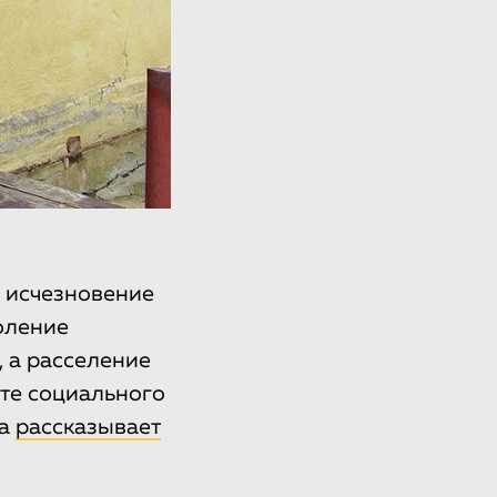
о исчезновение
оление
 а расселение
оте социального
та
рассказывает