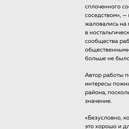
сплоченного со
соседством», —
жаловались на
в ностальгичес
сообщества рабо
общественными ц
больше не было
Автор работы п
интересы пожил
района, поскол
значение.
«Безусловно, к
это хорошо и д