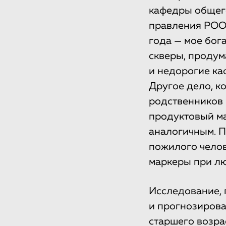
кафедры общего
правления РОО
года — мое бога
скверы, проду
и недорогие ка
Другое дело, к
родственников 
продуктовый ма
аналогичным. П
пожилого челов
маркеры при лю
Исследование, 
и прогнозирова
старшего возра