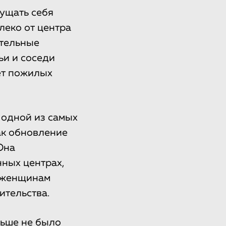
ущать себя
леко от центра
ительные
ьи и соседи
ет пожилых
 одной из самых
ак обновление
Она
ных центрах,
ь женщинам
ительства.
льше не было