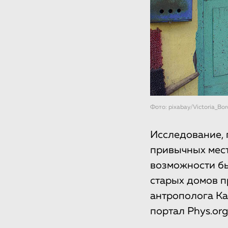
Фото: pixabay/Victoria_Bo
Исследование, 
привычных мест
возможности бы
старых домов п
антрополога К
портал Phys.org