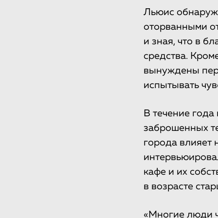
Льюис обнаружи
оторванными от
и зная, что в 
средства. Кроме
вынуждены пере
испытывать чув
В течение года
заброшенных те
города влияет 
интервьюировал
кафе и их собс
в возрасте стар
«Многие люди ч