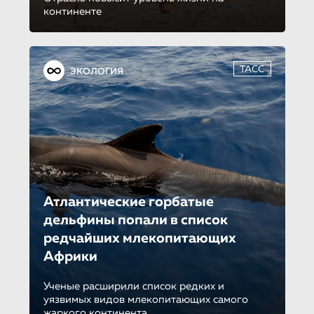
континенте
ТАСС
ЭКОЛОГИЯ
Атлантические горбатые
дельфины попали в список
редчайших млекопитающих
Африки
Ученые расширили список редких и
уязвимых видов млекопитающих самого
жаркого континента