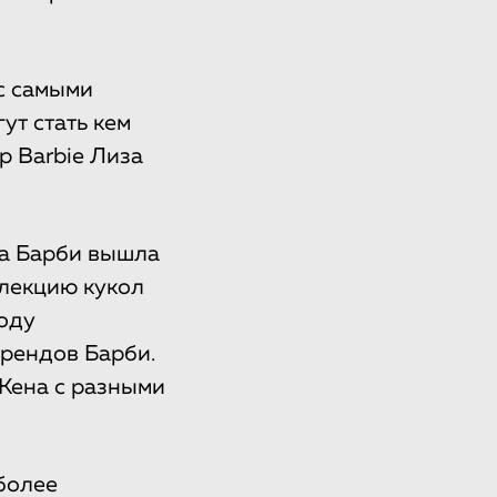
с самыми
ут стать кем
р Barbie Лиза
ла Барби вышла
ллекцию кукол
оду
рендов Барби.
Кена с разными
более