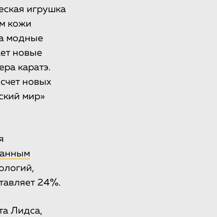
ческая игрушка
ом кожи
на модные
ает новые
ера каратэ.
счет новых
ский мир»
я
анным
ологий,
тавляет 24%.
та Лидса,