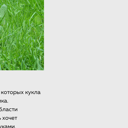
 которых кукла
ка.
бласти
 хочет
уками,