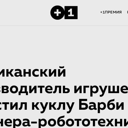
+1ПРЕМИЯ
иканский
водитель игруш
тил куклу Барби
ера-робо­то­тех­ни