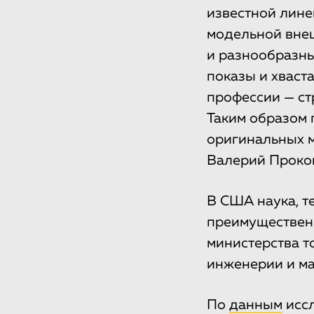
известной лине
модельной внеш
и разнообразны
показы и хваст
профессии — стр
Таким образом 
оригинальных м
Валерий Проко
В США наука, т
преимущественн
министерства т
инженерии и ма
По
данным
иссл