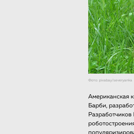
Фото: pixabay/severyanka
Американская к
Барби, разрабо
Разработчиков 
роботостроения
популяризирова