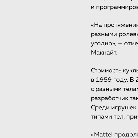
и программиров
«На протяжении
разными ролевы
угодно», — отм
Макнайт.
Стоимость кукл
в 1959 году. В
с разными тела
разработчик та
Среди игрушек 
типами тел, при
«Mattel продол