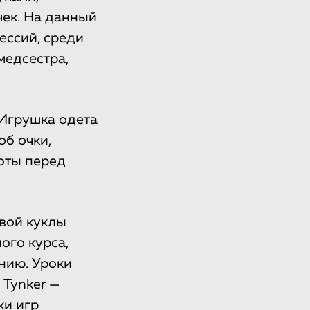
ек. На данный
ессий, среди
медсестра,
.
 Игрушка одета
об очки,
оты перед
овой куклы
ого курса,
нию. Уроки
Tynker —
ки игр