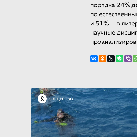
порядка 24% де
по естественны
и 51% — в лите
научные дисцип
проанализирова
ОБЩЕСТВО