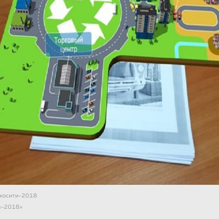
косити-2018
я-2018»