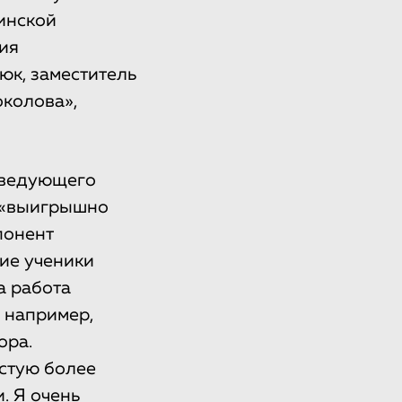
инской
ия
юк, заместитель
колова»,
аведующего
, «выигрышно
понент
гие ученики
а работа
 например,
ора.
астую более
. Я очень