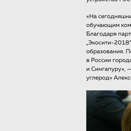
«На сегодняшн
обучающим комп
Благодаря парт
„Экосити-2018“
образования. П
в России город
и Сингапуру», 
углерод» Алек