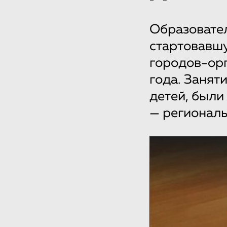
Образовате
стартовавшу
городов-орг
года. Занят
детей, были
— региональ