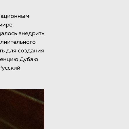
овационным
мире.
далось внедрить
олнительного
ть для создания
уренцию Дубаю
Русский