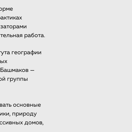
форме
рактиках
изаторами
тельная работа.
тута географии
ных
 Башмаков —
ой группы
вать основные
ики, природу
ассивных домов,