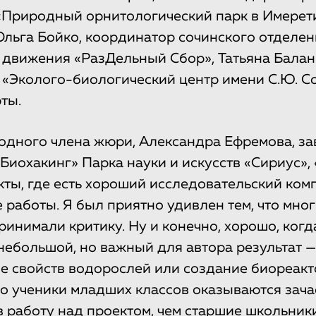
«Природный орнитологический парк в Имерет
Ольга Бойко, координатор сочинского отделен
 движения «РазДельный Сбор», Татьяна Балан
«Эколого-биологический центр имени С.Ю. Со
ты.
одного члена жюри, Александра Ефремова, з
Биохакинг» Парка науки и искусств «Сириус»
кты, где есть хороший исследовательский ком
 работы. Я был приятно удивлен тем, что мно
ринимали критику. Ну и конечно, хорошо, когд
небольшой, но важный для автора результат —
е свойств водорослей или создание биореакт
то ученики младших классов оказываются зач
 работу над проектом, чем старшие школьники