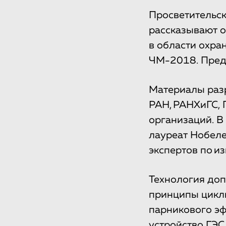
Просветительск
рассказывают о
в области охр
ЧМ-2018. Преду
Материалы разр
РАН, РАНХиГС,
организаций. В
лауреат Нобеле
экспертов по и
Технология доп
принципы цикли
парникового эф
устройство ГЭС