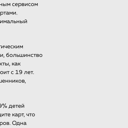
жным сервисом
ртами.
птимальный
тическим
ии, большинство
ты, как
ит с 19 лет.
шенников,
9% детей
ите карт, что
ров. Одна