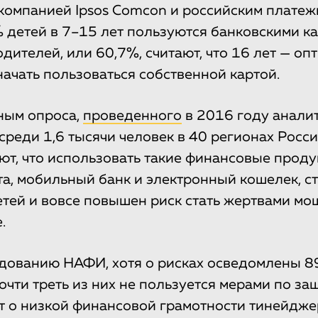
компанией Ipsos Comcon и российским плате
% детей в 7–15 лет пользуются банковскими ка
дителей, или 60,7%, считают, что 16 лет — о
начать пользоваться собственной картой.
ным опроса,
проведенного
в 2016 году анали
реди 1,6 тысячи человек в 40 регионах Росс
ют, что использовать такие финансовые продук
а, мобильный банк и электронный кошелек, сто
детей и вовсе повышен риск стать жертвами мо
.
дованию НАФИ, хотя о рисках осведомлены 8
очти треть из них не пользуется мерами по защ
т о низкой финансовой грамотности тинейдже