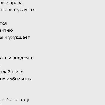
вые права
нсовых услугах.
тся
звитию
ы и ухудшает
ать и внедрять
я
онлайн-игр
ких мобильных
 в 2010 году