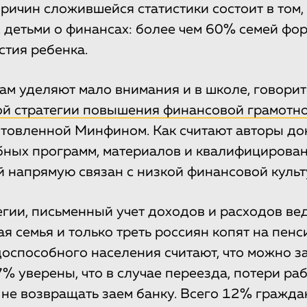
ричин сложившейся статистики состоит в том,
с детьми о финансах: более чем 60% семей фо
стия ребенка.
м уделяют мало внимания и в школе, говорит
й стратегии повышения финансовой грамотн
отовленной Минфином. Как считают авторы до
бных программ, материалов и квалифицирова
 напрямую связан с низкой финансовой культу
егии, письменный учет доходов и расходов ве
я семья и только треть россиян копят на пенс
оспособного населения считают, что можно з
7% уверены, что в случае переезда, потери ра
не возвращать заем банку. Всего 12% гражда