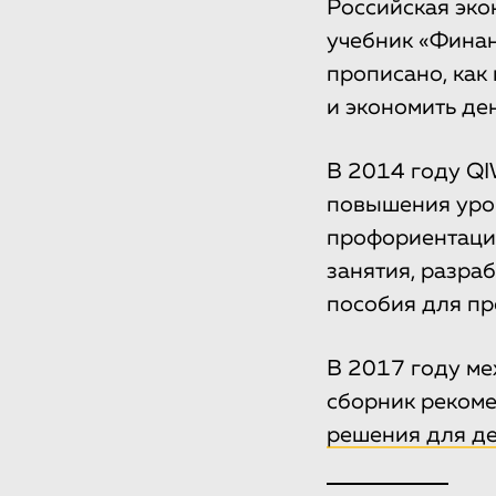
Российская эко
учебник «Финан
прописано, как
и экономить ден
В 2014 году QI
повышения уров
профориентации
занятия, разра
пособия для пр
В 2017 году ме
сборник реком
решения для де