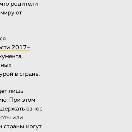
 что родители
рмируют
ся
ости 2017–
кумента,
нных
рой в стране.
дет лишь
ию. При этом
адержать взнос
боты или
н страны могут