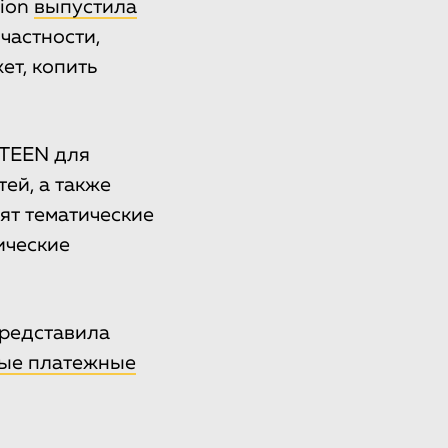
tion
выпустила
частности,
ет, копить
NTEEN для
ей, а также
ят тематические
ические
представила
ые платежные