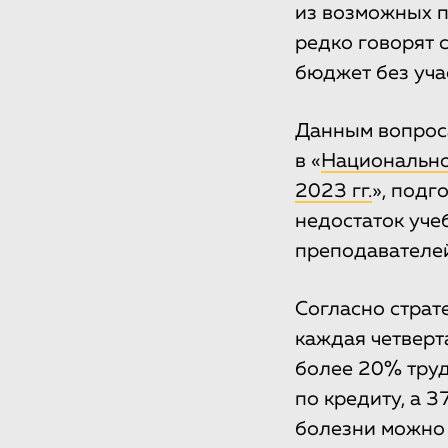
из возможных п
редко говорят 
бюджет без уча
Данным вопроса
в «
Национально
2023 гг.
», подг
недостаток уче
преподавателей
Согласно страт
каждая четверта
более 20% труд
по кредиту, а 3
болезни можно 