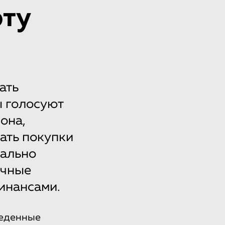
рту
ать
ы голосуют
она,
ать покупки
тально
ичные
инансами.
веденные