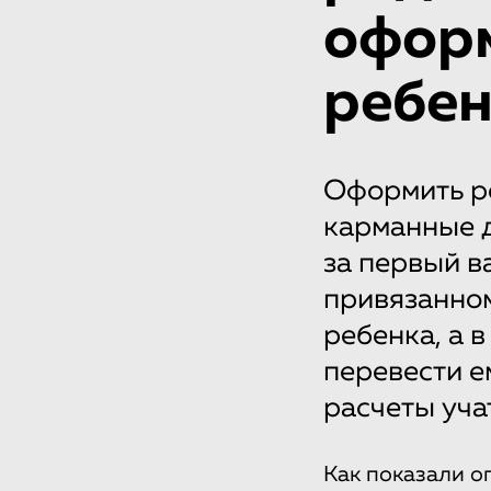
оформ
ребен
Оформить ре
карманные 
за первый в
привязанном
ребенка, а 
перевести е
расчеты уча
Как показали о