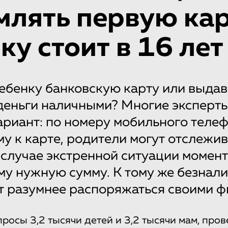
лять первую ка
ку стоит в 16 лет
бенку банковскую карту или выдав
деньги наличными? Многие эксперт
ариант: по номеру мобильного телеф
у к карте, родители могут отслежив
в случае экстренной ситуации момен
му нужную сумму. К тому же безнал
т разумнее распоряжаться своими ф
просы 3,2 тысячи детей и 3,2 тысячи мам, про